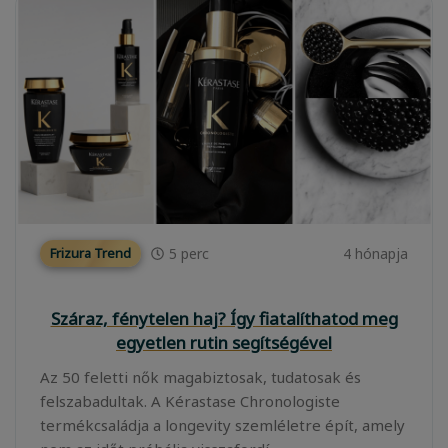
5
perc
4 hónapja
Frizura Trend
Száraz, fénytelen haj? Így fiatalíthatod meg
egyetlen rutin segítségével
Az 50 feletti nők magabiztosak, tudatosak és
felszabadultak. A Kérastase Chronologiste
termékcsaládja a longevity szemléletre épít, amely