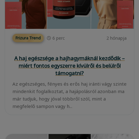
6
perc
2 hónapja
Frizura Trend
A haj egészsége a hajhagymáknál kezdődik –
miért fontos egyszerre kívülről és belülről
támogatni?
Az egészséges, fényes és erős haj iránti vágy szinte
mindenkit foglalkoztat, a hajápolásról azonban ma
már tudjuk, hogy jóval többről szól, mint a
megfelelő sampon vagy h...