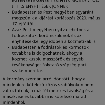
EGYENÉRTÉKŰNEK TEKINTIK MOSTANTÓL,
ITT IS ENYHÍTÉSEK JÖNNEK
Budapesten és Pest megyében egyaránt
megszűnik a kijárási korlátozás 2020. május
17. éjféltől
Azaz Pest megyében nyitva lehetnek a
fodrászatok, körömszalonok és az
enyhítésekkel egy időben a kozmetikák is.
Budapesten a fodrászok és körmösök
továbbra is dolgozhatnak, ahogy a
kozmetikusok, masszőrök és egyéb
tevékenységet folytató szépségipari
szakemberek is.
A kormány szerdán arról döntött, hogy a
mindenkire kötelező közös szabályokon nem
változtatnak, a másfél méteres távolság és a
maszkviselés továbbra is kötelező marad
mindenhol.