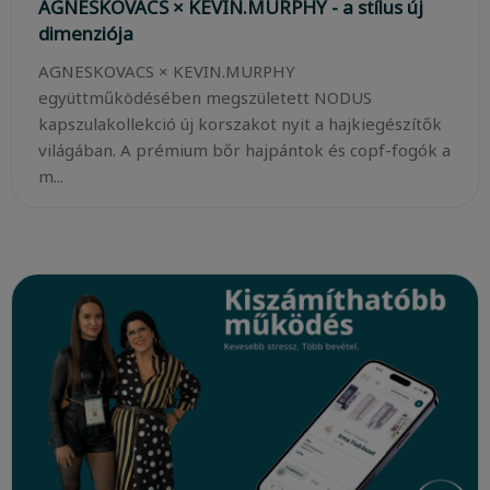
AGNESKOVACS × KEVIN.MURPHY - a stílus új
dimenziója
AGNESKOVACS × KEVIN.MURPHY
együttműködésében megszületett NODUS
kapszulakollekció új korszakot nyit a hajkiegészítők
világában. A prémium bőr hajpántok és copf-fogók a
m...