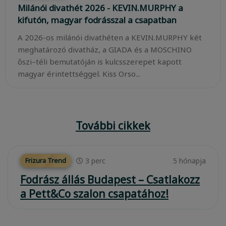
Milánói divathét 2026 - KEVIN.MURPHY a
kifutón, magyar fodrásszal a csapatban
A 2026-os milánói divathéten a KEVIN.MURPHY két
meghatározó divatház, a GIADA és a MOSCHINO
őszi–téli bemutatóján is kulcsszerepet kapott
magyar érintettséggel. Kiss Orso...
További cikkek
3
perc
5 hónapja
Frizura Trend
Fodrász állás Budapest – Csatlakozz
a Pett&Co szalon csapatához!