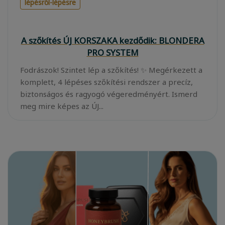
lépésről-lépésre
A szőkítés ÚJ KORSZAKA kezdődik: BLONDERA
PRO SYSTEM
Fodrászok! Szintet lép a szőkítés! ✨ Megérkezett a
komplett, 4 lépéses szőkítési rendszer a precíz,
biztonságos és ragyogó végeredményért. Ismerd
meg mire képes az ÚJ...