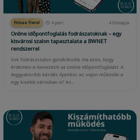
4
perc
4 hónapja
Frizura Trend
Online időpontfoglalás fodrászatoknak – egy
kisvárosi szalon tapasztalata a BWNET
rendszerrel
Sok fodrászszalon gondolkodik ma azon, hogy
érdemes-e bevezetni az online időpontfoglalást. A
leggyakoribb kérdés ilyenkor az: vajon működik-e
egy kisebb városban is? Az...