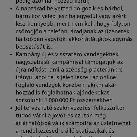
pedig azonnal hozzád kerül)
A naptárad helyetted dolgozik és bárhol,
bármikor veled lesz ha egyedül vagy azért
lesz könnyebb, mert nem kell, hogy folyton
csörögjön a telefon, áradjanak az üzenetek,
ha többen vagytok, akkor átlátjátok egymás
beosztását is.
Kampány új és visszatérő vendégeknek:
nagyszabású kampánnyal támogatjuk az
újraindítást, ami a szépség piacterünkre
irányul ahol te is jelen leszel: az online
foglaló vendégek körében, akikm akár
hozzád is foglalhatnak ajándékokat
sorsolunk: 1.000.000 Ft összértékben
Jól tervezhető szalonvezetés: felkészülten
tudod várni a jövőt és ezután még
átláthatóbbá válik számodra az üzletmenet
a rendelkezésedre álló statisztikák és