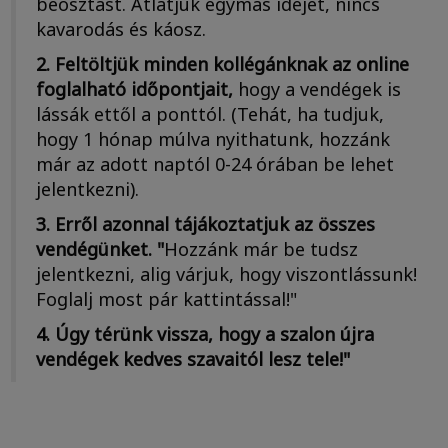
beosztást. Átlátjuk egymás idejét, nincs
kavarodás és káosz.
2. Feltöltjük minden kollégánknak az online
foglalható időpontjait,
hogy a vendégek is
lássák ettől a ponttól. (Tehát, ha tudjuk,
hogy 1 hónap múlva nyithatunk, hozzánk
már az adott naptól 0-24 órában be lehet
jelentkezni).
3. Erről azonnal tájákoztatjuk az összes
vendégünket. "
Hozzánk már be tudsz
jelentkezni, alig várjuk, hogy viszontlássunk!
Foglalj most pár kattintással!"
4. Úgy térünk vissza, hogy a szalon újra
vendégek kedves szavaitól lesz tele!"