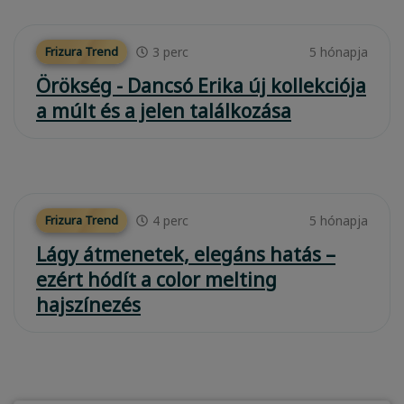
3
perc
5 hónapja
Frizura Trend
Örökség - Dancsó Erika új kollekciója
a múlt és a jelen találkozása
4
perc
5 hónapja
Frizura Trend
Lágy átmenetek, elegáns hatás –
ezért hódít a color melting
hajszínezés