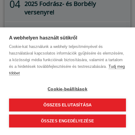
04
2025 Fodrász- és Borbély
versenyre!
Ilyen volt a Budapest Hair Show
05
2025 - képes beszámoló Európa
A webhelyen használt sütikről
egyedülálló fodrász eseményéről
Cookie-kat használunk a webhely teljesítményével és
használatával kapcsolatos információk gyűjtésére és elemzésére,
a közösségi média funkcióinak biztosítására, valamint a tartalom
és a hirdetések továbbfejlesztésére és testreszabására.
Tudj meg
többet
Cookie-beállítások
ÖSSZES ELUTASÍTÁSA
ÖSSZES ENGEDÉLYEZÉSE