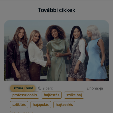
További cikkek
9
perc
2 hónapja
Frizura Trend
professzionális
hajfestés
szőke haj
szőkítés
hajápolás
hajkezelés