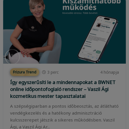
3
perc
4 hónapja
Frizura Trend
Így egyszerűsíti le a mindennapokat a BWNET
online időpontofoglaló rendszer – Vaszil Ági
kozmetikus mester tapasztalatai
A szépségiparban a pontos időbeosztás, az átlátható
vendégkezelés és a hatékony adminisztráció
kulcsszerepet játszik a sikeres működésben. Vaszil
Ági, a Vaszil Ági Ar...