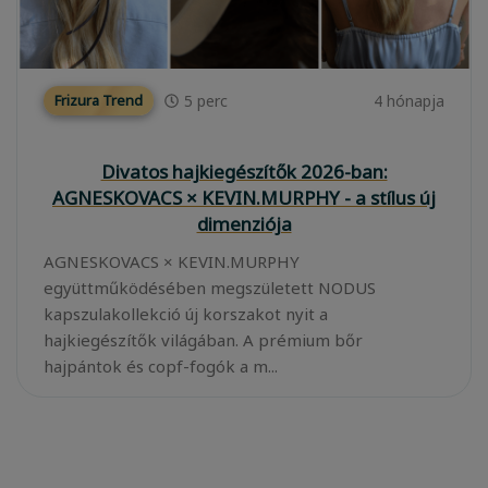
5
perc
4 hónapja
Frizura Trend
Divatos hajkiegészítők 2026-ban:
AGNESKOVACS × KEVIN.MURPHY - a stílus új
dimenziója
AGNESKOVACS × KEVIN.MURPHY
együttműködésében megszületett NODUS
kapszulakollekció új korszakot nyit a
hajkiegészítők világában. A prémium bőr
hajpántok és copf-fogók a m...