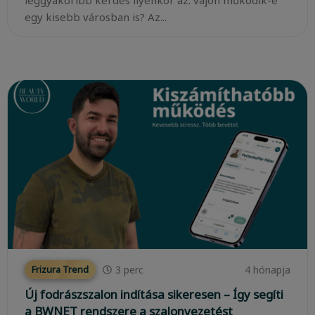
leggyakoribb kérdés ilyenkor az: vajon működik-e
egy kisebb városban is? Az...
3
perc
4 hónapja
Frizura Trend
Új fodrászszalon indítása sikeresen – Így segíti
a BWNET rendszere a szalonvezetést