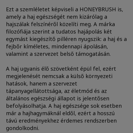
Ezt a szemléletet képviseli a HONEYBRUSH is,
amely a haj egészségét nem kizárólag a
hajszálak felszínéről közelíti meg. A márka
filozófiája szerint a tudatos hajápolás két
egymást kiegészítő pilléren nyugszik: a haj és a
fejbőr kíméletes, mindennapi ápolásán,
valamint a szervezet belső támogatásán.
A haj ugyanis élő szövetként épül fel, ezért
megjelenését nemcsak a külső környezeti
hatások, hanem a szervezet
tápanyagellátottsága, az életmód és az
általános egészségi állapot is jelentősen
befolyásolhatja. A haj egészsége sok esetben
már a hajhagymáknál eldől, ezért a hosszú
távú eredményekhez érdemes rendszerben
gondolkodni.