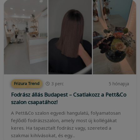
3
perc
5 hónapja
Frizura Trend
Fodrász állás Budapest – Csatlakozz a Pett&Co
szalon csapatához!
A Pett&Co szalon egyedi hangulatú, folyamatosan
fejlődő fodrászszalon, amely most új kollégákat
keres. Ha tapasztalt fodrász vagy, szereted a
szakmai kihívásokat, és egy...