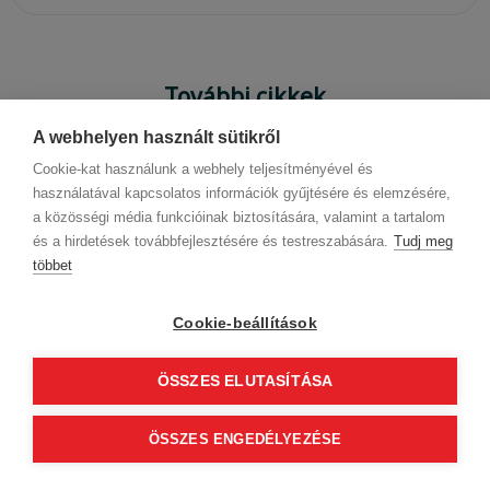
További cikkek
A webhelyen használt sütikről
Cookie-kat használunk a webhely teljesítményével és
használatával kapcsolatos információk gyűjtésére és elemzésére,
a közösségi média funkcióinak biztosítására, valamint a tartalom
és a hirdetések továbbfejlesztésére és testreszabására.
Tudj meg
többet
Cookie-beállítások
ÖSSZES ELUTASÍTÁSA
ÖSSZES ENGEDÉLYEZÉSE
3
perc
5 hónapja
Frizura Trend
Örökség - Dancsó Erika új kollekciója