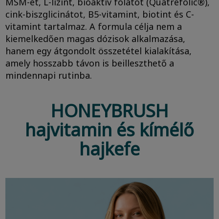
MSM-et, L-lizint, bioaktív folátot (Quatrefolic®),
cink-biszglicinátot, B5-vitamint, biotint és C-
vitamint tartalmaz. A formula célja nem a
kiemelkedően magas dózisok alkalmazása,
hanem egy átgondolt összetétel kialakítása,
amely hosszabb távon is beilleszthető a
mindennapi rutinba.
HONEYBRUSH
hajvitamin és kímélő
hajkefe