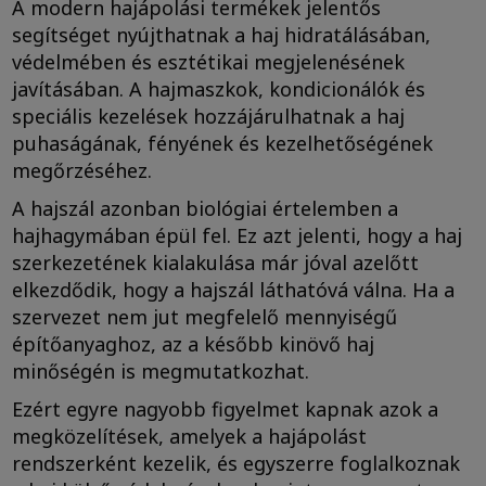
A modern hajápolási termékek jelentős
segítséget nyújthatnak a haj hidratálásában,
védelmében és esztétikai megjelenésének
javításában. A hajmaszkok, kondicionálók és
speciális kezelések hozzájárulhatnak a haj
puhaságának, fényének és kezelhetőségének
megőrzéséhez.
A hajszál azonban biológiai értelemben a
hajhagymában épül fel. Ez azt jelenti, hogy a haj
szerkezetének kialakulása már jóval azelőtt
elkezdődik, hogy a hajszál láthatóvá válna. Ha a
szervezet nem jut megfelelő mennyiségű
építőanyaghoz, az a később kinövő haj
minőségén is megmutatkozhat.
Ezért egyre nagyobb figyelmet kapnak azok a
megközelítések, amelyek a hajápolást
rendszerként kezelik, és egyszerre foglalkoznak