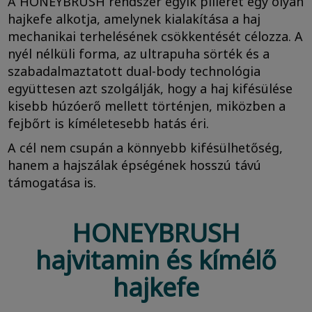
A HONEYBRUSH rendszer egyik pillérét egy olyan
hajkefe alkotja, amelynek kialakítása a haj
mechanikai terhelésének csökkentését célozza. A
nyél nélküli forma, az ultrapuha sörték és a
szabadalmaztatott dual-body technológia
együttesen azt szolgálják, hogy a haj kifésülése
kisebb húzóerő mellett történjen, miközben a
fejbőrt is kíméletesebb hatás éri.
A cél nem csupán a könnyebb kifésülhetőség,
hanem a hajszálak épségének hosszú távú
támogatása is.
HONEYBRUSH
hajvitamin és kímélő
hajkefe