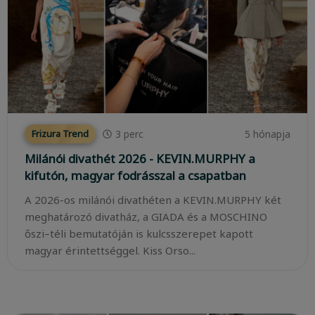
3
perc
5 hónapja
Frizura Trend
Milánói divathét 2026 - KEVIN.MURPHY a
kifutón, magyar fodrásszal a csapatban
A 2026-os milánói divathéten a KEVIN.MURPHY két
meghatározó divatház, a GIADA és a MOSCHINO
őszi–téli bemutatóján is kulcsszerepet kapott
magyar érintettséggel. Kiss Orso...