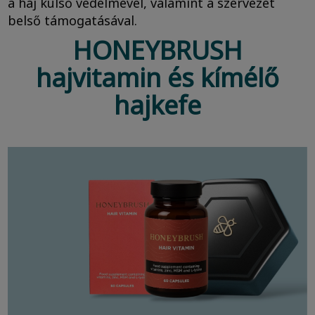
a haj külső védelmével, valamint a szervezet
belső támogatásával.
HONEYBRUSH
hajvitamin és kímélő
hajkefe