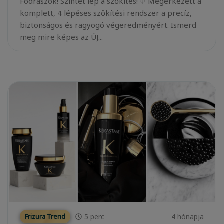
Fodrászok! Szintet lép a szőkítés! ✨ Megérkezett a
komplett, 4 lépéses szőkítési rendszer a precíz,
biztonságos és ragyogó végeredményért. Ismerd
meg mire képes az ÚJ...
5
perc
4 hónapja
Frizura Trend