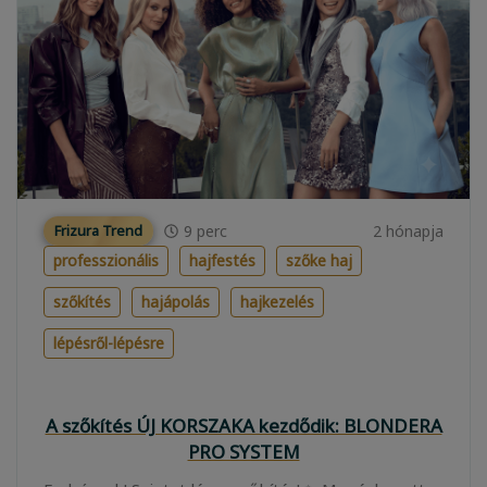
9
perc
2 hónapja
Frizura Trend
professzionális
hajfestés
szőke haj
szőkítés
hajápolás
hajkezelés
lépésről-lépésre
A szőkítés ÚJ KORSZAKA kezdődik: BLONDERA
PRO SYSTEM