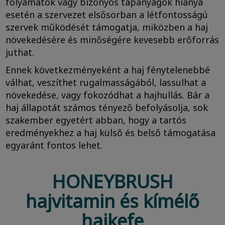
folyamatok vagy bizonyos tápanyagok hiánya
esetén a szervezet elsősorban a létfontosságú
szervek működését támogatja, miközben a haj
növekedésére és minőségére kevesebb erőforrás
juthat.
Ennek következményeként a haj fénytelenebbé
válhat, veszíthet rugalmasságából, lassulhat a
növekedése, vagy fokozódhat a hajhullás. Bár a
haj állapotát számos tényező befolyásolja, sok
szakember egyetért abban, hogy a tartós
eredményekhez a haj külső és belső támogatása
egyaránt fontos lehet.
HONEYBRUSH
hajvitamin és kímélő
hajkefe