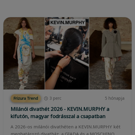
3
perc
5 hónapja
Frizura Trend
Milánói divathét 2026 - KEVIN.MURPHY a
kifutón, magyar fodrásszal a csapatban
A 2026-os milánói divathéten a KEVIN.MURPHY két
meghatározó divatház, a GIADA és a MOSCHINO