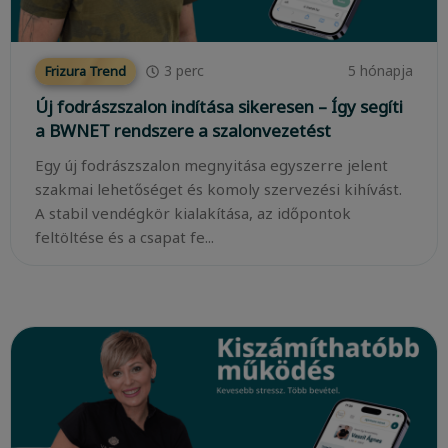
3
perc
5 hónapja
Frizura Trend
Új fodrászszalon indítása sikeresen – Így segíti
a BWNET rendszere a szalonvezetést
Egy új fodrászszalon megnyitása egyszerre jelent
szakmai lehetőséget és komoly szervezési kihívást.
A stabil vendégkör kialakítása, az időpontok
feltöltése és a csapat fe...