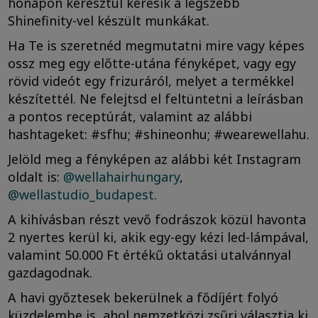
hónapon keresztül keresik a legszebb
Shinefinity-vel készült munkákat.
Ha Te is szeretnéd megmutatni mire vagy képes
ossz meg egy előtte-utána fényképet, vagy egy
rövid videót egy frizuráról, melyet a termékkel
készítettél. Ne felejtsd el feltüntetni a leírásban
a pontos receptúrát, valamint az alábbi
hashtageket: #sfhu; #shineonhu; #wearewellahu.
Jelöld meg a fényképen az alábbi két Instagram
oldalt is:
@wellahairhungary
,
@wellastudio_budapest
.
A kihívásban részt vevő fodrászok közül havonta
2 nyertes kerül ki, akik egy-egy kézi led-lámpával,
valamint 50.000 Ft értékű oktatási utalvánnyal
gazdagodnak.
A havi győztesek bekerülnek a fődíjért folyó
küzdelembe is, ahol nemzetközi zsűri választja ki