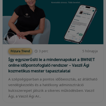
3
perc
5 hónapja
Frizura Trend
Így egyszerűsíti le a mindennapokat a BWNET
online időpontofoglaló rendszer – Vaszil Ági
kozmetikus mester tapasztalatai
A szépségiparban a pontos időbeosztás, az átlátható
vendégkezelés és a hatékony adminisztráció
kulcsszerepet játszik a sikeres működésben. Vaszil
Ági, a Vaszil Ági Ar...