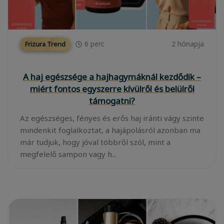
6
perc
2 hónapja
Frizura Trend
A haj egészsége a hajhagymáknál kezdődik –
miért fontos egyszerre kívülről és belülről
támogatni?
Az egészséges, fényes és erős haj iránti vágy szinte
mindenkit foglalkoztat, a hajápolásról azonban ma
már tudjuk, hogy jóval többről szól, mint a
megfelelő sampon vagy h...