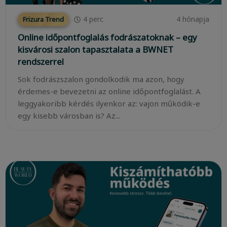
4
perc
4 hónapja
Frizura Trend
Online időpontfoglalás fodrászatoknak – egy
kisvárosi szalon tapasztalata a BWNET
rendszerrel
Sok fodrászszalon gondolkodik ma azon, hogy
érdemes-e bevezetni az online időpontfoglalást. A
leggyakoribb kérdés ilyenkor az: vajon működik-e
egy kisebb városban is? Az...