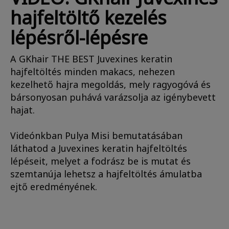
hajfeltöltő kezelés
lépésről-lépésre
A GKhair THE BEST Juvexines keratin
hajfeltöltés minden makacs, nehezen
kezelhető hajra megoldás, mely ragyogóvá és
bársonyosan puhává varázsolja az igénybevett
hajat.
Videónkban Pulya Misi bemutatásában
láthatod a Juvexines keratin hajfeltöltés
lépéseit, melyet a fodrász be is mutat és
szemtanúja lehetsz a hajfeltöltés ámulatba
ejtő eredményének.