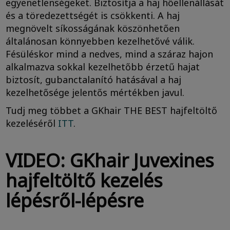
egyenetlenségeket. Biztosítja a haj hőellenállását
és a töredezettségét is csökkenti. A haj
megnövelt síkosságának köszönhetően
általánosan könnyebben kezelhetővé válik.
Fésüléskor mind a nedves, mind a száraz hajon
alkalmazva sokkal kezelhetőbb érzetű hajat
biztosít, gubanctalanító hatásával a haj
kezelhetősége jelentős mértékben javul.
Tudj meg többet a GKhair THE BEST hajfeltöltő
kezeléséről
ITT
.
VIDEO: GKhair Juvexines
hajfeltöltő kezelés
lépésről-lépésre