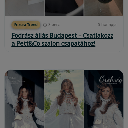
3
perc
5 hónapja
Frizura Trend
Fodrász állás Budapest – Csatlakozz
a Pett&Co szalon csapatához!