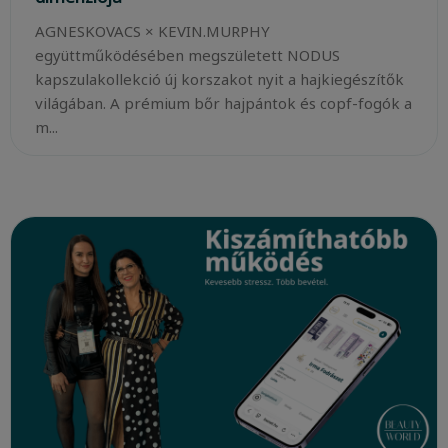
AGNESKOVACS × KEVIN.MURPHY
együttműködésében megszületett NODUS
kapszulakollekció új korszakot nyit a hajkiegészítők
világában. A prémium bőr hajpántok és copf-fogók a
m...