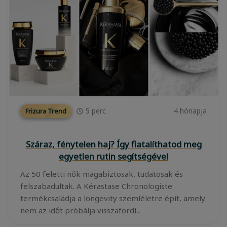
5
perc
4 hónapja
Frizura Trend
Száraz, fénytelen haj? Így fiatalíthatod meg
egyetlen rutin segítségével
Az 50 feletti nők magabiztosak, tudatosak és
felszabadultak. A Kérastase Chronologiste
termékcsaládja a longevity szemléletre épít, amely
nem az időt próbálja visszafordí...