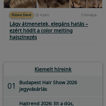
4
perc
5 hónapja
Frizura Trend
Lágy átmenetek, elegáns hatás –
ezért hódít a color melting
hajszínezés
Kiemelt híreink
Budapest Hair Show 2026
01
jegyvásárlás
Hajtrend 2026: Itt a dús,