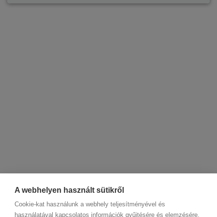
A webhelyen használt sütikről
Cookie-kat használunk a webhely teljesítményével és
használatával kapcsolatos információk gyűjtésére és elemzésére,