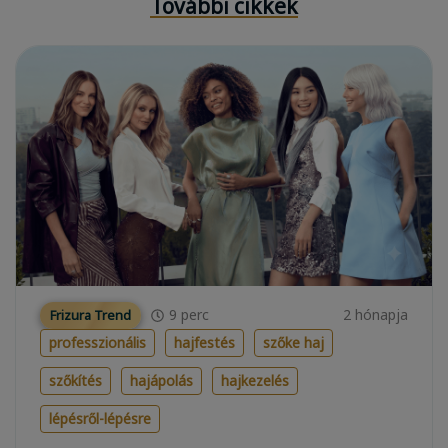
További cikkek
9
perc
2 hónapja
Frizura Trend
professzionális
hajfestés
szőke haj
szőkítés
hajápolás
hajkezelés
lépésről-lépésre