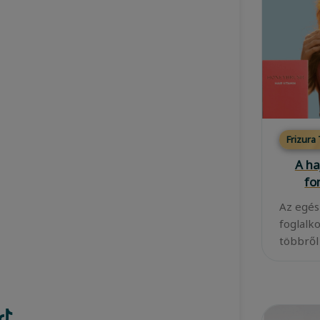
Frizura
A ha
fo
Az egés
foglalk
többről