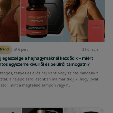
6
perc
2 hónapja
 Trend
j egészsége a hajhagymáknál kezdődik – miért
ntos egyszerre kívülről és belülről támogatni?
zséges, fényes és erős haj iránti vágy szinte mindenkit
oztat, a hajápolásról azonban ma már tudjuk, hogy jóval
 szól, mint a megfelelő sampon vagy h...