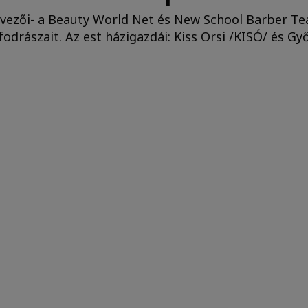
vezői- a Beauty World Net és New School Barber Team
drászait. Az est házigazdái: Kiss Orsi /KISÓ/ és Győ