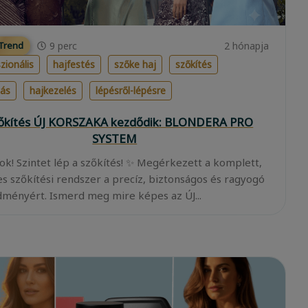
9
perc
2 hónapja
 Trend
zionális
hajfestés
szőke haj
szőkítés
lás
hajkezelés
lépésről-lépésre
zőkítés ÚJ KORSZAKA kezdődik: BLONDERA PRO
SYSTEM
ok! Szintet lép a szőkítés! ✨ Megérkezett a komplett,
es szőkítési rendszer a precíz, biztonságos és ragyogó
ményért. Ismerd meg mire képes az ÚJ...