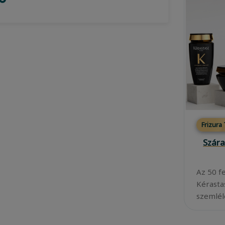
Frizura
Szára
Az 50 f
Kérasta
szemléle