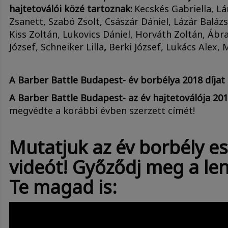
hajtetoválói közé tartoznak:
Kecskés Gabriella, L
Zsanett, Szabó Zsolt, Császár Dániel, Lázár Bal
Kiss Zoltán, Lukovics Dániel, Horváth Zoltán, Áb
József, Schneiker Lilla
,
Berki József, Lukács Alex,
A Barber Battle Budapest- év borbélya 2018 díjat
A Barber Battle Budapest- az év hajtetoválója 201
megvédte a korábbi évben szerzett címét!
Mutatjuk az év borbély e
videót! Győződj meg a le
Te magad is: