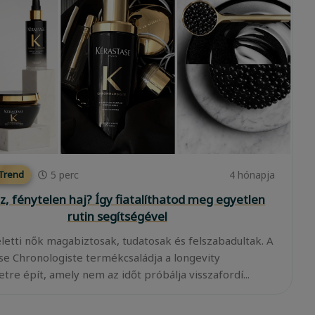
5
perc
4 hónapja
 Trend
z, fénytelen haj? Így fiatalíthatod meg egyetlen
rutin segítségével
eletti nők magabiztosak, tudatosak és felszabadultak. A
se Chronologiste termékcsaládja a longevity
tre épít, amely nem az időt próbálja visszafordí...