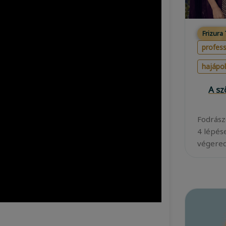
Frizura
profess
hajápo
A s
Fodrász
4 lépés
végered