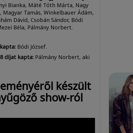
ányi Bianka, Máté Tóth Márta, Nagy
ázs, Magyar Tamás, Winkelbauer Ádám,
rahám Dávid, Csobán Sándor, Bódi
 Mezei Béla, Pálmány Norbert.
 kapta:
Bódi József.
8 díjat kapta:
Pálmány Norbert, aki
seményéről készült
nyűgöző show-ról