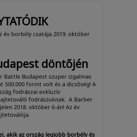
LYTATÓDIK
z év borbély csatája 2019. október
Budapest döntőjén
ber Battle Budapest szuper izgalmas
 500.000 forint volt és a dicsőség! A
zág fodrászai exkluzív
hajtetováló fodrászuknak. A Barber
elen 2018. október 6-án! Az év
jtetoválója.
, akik az ország legjobb borbély és