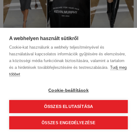
A webhelyen használt sütikről
3
perc
5 hónapja
Frizura Trend
Cookie-kat használunk a webhely teljesítményével és
Párizsi divathét 2026 – KEVIN.MURPHY a Stella
használatával kapcsolatos információk gyűjtésére és elemzésére,
McCartney és a Caroline Hu bemutatóin
a közösségi média funkcióinak biztosítására, valamint a tartalom
és a hirdetések továbbfejlesztésére és testreszabására.
Tudj meg
A 2026-os párizsi divathét őszi–téli bemutatóin a
többet
KEVIN.MURPHY ismét meghatározó szerepet kapott
a backstage hajkoncepciók megalkotásában. A
frizurákat Eugene Souleiman,...
Cookie-beállítások
ÖSSZES ELUTASÍTÁSA
ÖSSZES ENGEDÉLYEZÉSE