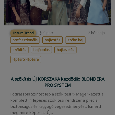
9
perc
2 hónapja
Frizura Trend
professzionális
hajfestés
szőke haj
szőkítés
hajápolás
hajkezelés
lépésről-lépésre
A szőkítés ÚJ KORSZAKA kezdődik: BLONDERA
PRO SYSTEM
Fodrászok! Szintet lép a szőkítés! ✨ Megérkezett a
komplett, 4 lépéses szőkítési rendszer a precíz,
biztonságos és ragyogó végeredményért. Ismerd
meg mire képes az ÚJ...