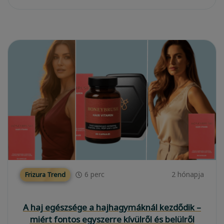
6
perc
2 hónapja
Frizura Trend
A haj egészsége a hajhagymáknál kezdődik –
miért fontos egyszerre kívülről és belülről