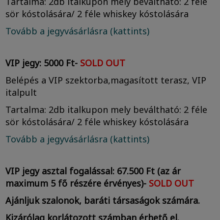
Tartalma: 2db italkupon mely beváltható: 2 féle
sör kóstolására/ 2 féle whiskey kóstolására
Tovább a jegyvásárlásra (kattints)
VIP jegy: 5000 Ft-
SOLD OUT
Belépés a VIP szektorba,magasított terasz, VIP
italpult
Tartalma: 2db italkupon mely beváltható: 2 féle
sör kóstolására/ 2 féle whiskey kóstolására
Tovább a jegyvásárlásra (kattints)
VIP jegy asztal fogalással: 67.500 Ft (az ár
maximum 5 fő részére érvényes)-
SOLD OUT
Ajánljuk szalonok, baráti társaságok számára.
Kizárólag korlátozott számban érhető el.