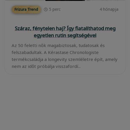
5
perc
4 hónapja
Frizura Trend
Száraz, fénytelen haj? Így fiatalíthatod meg
egyetlen rutin segítségével
Az 50 feletti nők magabiztosak, tudatosak és
felszabadultak. A Kérastase Chronologiste
termékcsaládja a longevity szemléletre épít, amely
nem az időt próbálja visszafordí...