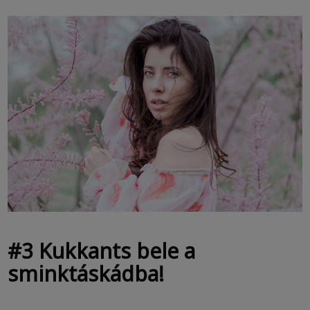
#3 Kukkants bele a
sminktáskádba!