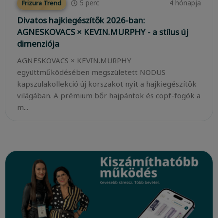
5
perc
4 hónapja
Frizura Trend
Divatos hajkiegészítők 2026-ban:
AGNESKOVACS × KEVIN.MURPHY - a stílus új
dimenziója
AGNESKOVACS × KEVIN.MURPHY
együttműködésében megszületett NODUS
kapszulakollekció új korszakot nyit a hajkiegészítők
világában. A prémium bőr hajpántok és copf-fogók a
m...