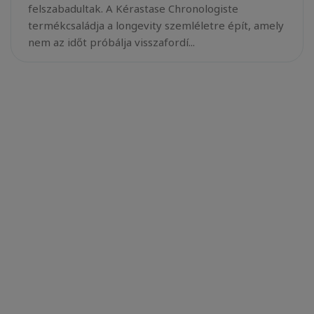
felszabadultak. A Kérastase Chronologiste
termékcsaládja a longevity szemléletre épít, amely
nem az időt próbálja visszafordí...