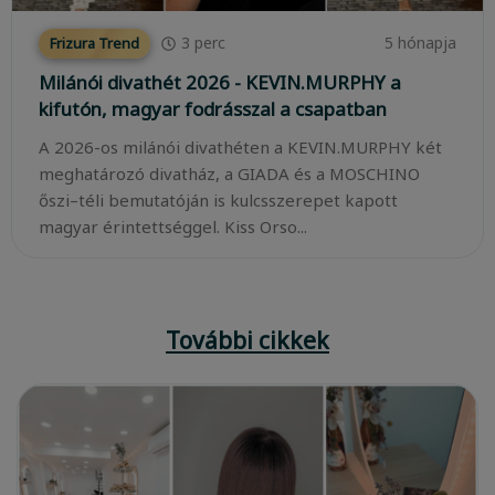
3
perc
5 hónapja
Frizura Trend
Milánói divathét 2026 - KEVIN.MURPHY a
kifutón, magyar fodrásszal a csapatban
A 2026-os milánói divathéten a KEVIN.MURPHY két
meghatározó divatház, a GIADA és a MOSCHINO
őszi–téli bemutatóján is kulcsszerepet kapott
magyar érintettséggel. Kiss Orso...
További cikkek