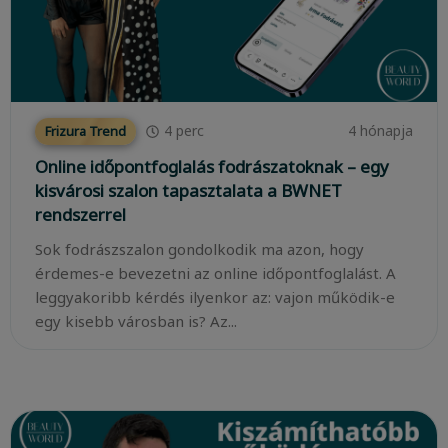
4
perc
4 hónapja
Frizura Trend
Online időpontfoglalás fodrászatoknak – egy
kisvárosi szalon tapasztalata a BWNET
rendszerrel
Sok fodrászszalon gondolkodik ma azon, hogy
érdemes-e bevezetni az online időpontfoglalást. A
leggyakoribb kérdés ilyenkor az: vajon működik-e
egy kisebb városban is? Az...