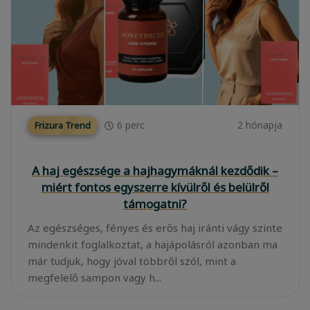
6
perc
2 hónapja
Frizura Trend
A haj egészsége a hajhagymáknál kezdődik –
miért fontos egyszerre kívülről és belülről
támogatni?
Az egészséges, fényes és erős haj iránti vágy szinte
mindenkit foglalkoztat, a hajápolásról azonban ma
már tudjuk, hogy jóval többről szól, mint a
megfelelő sampon vagy h...