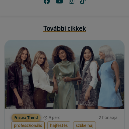
További cikkek
9
perc
2 hónapja
Frizura Trend
professzionális
hajfestés
szőke haj