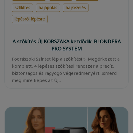
szőkítés
hajápolás
hajkezelés
lépésről-lépésre
A szőkítés ÚJ KORSZAKA kezdődik: BLONDERA
PRO SYSTEM
Fodrászok! Szintet lép a szőkítés! ✨ Megérkezett a
komplett, 4 lépéses szőkítési rendszer a precíz,
biztonságos és ragyogó végeredményért. Ismerd
meg mire képes az ÚJ...