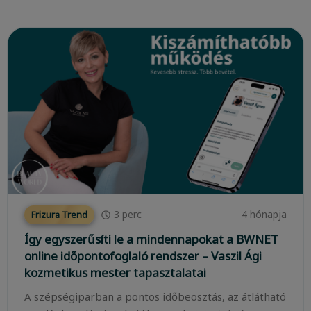
3
perc
4 hónapja
Frizura Trend
Így egyszerűsíti le a mindennapokat a BWNET
online időpontofoglaló rendszer – Vaszil Ági
kozmetikus mester tapasztalatai
A szépségiparban a pontos időbeosztás, az átlátható