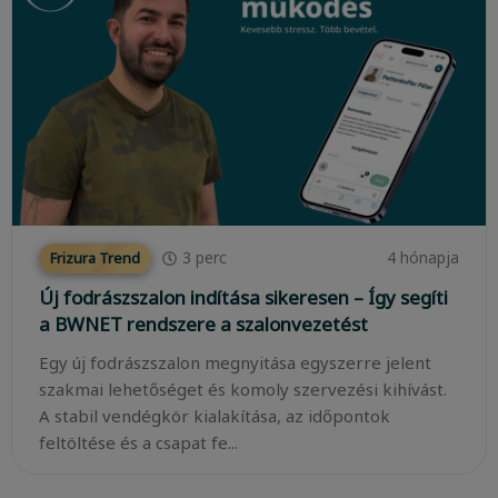
3
perc
4 hónapja
Frizura Trend
Új fodrászszalon indítása sikeresen – Így segíti
a BWNET rendszere a szalonvezetést
Egy új fodrászszalon megnyitása egyszerre jelent
szakmai lehetőséget és komoly szervezési kihívást.
A stabil vendégkör kialakítása, az időpontok
feltöltése és a csapat fe...