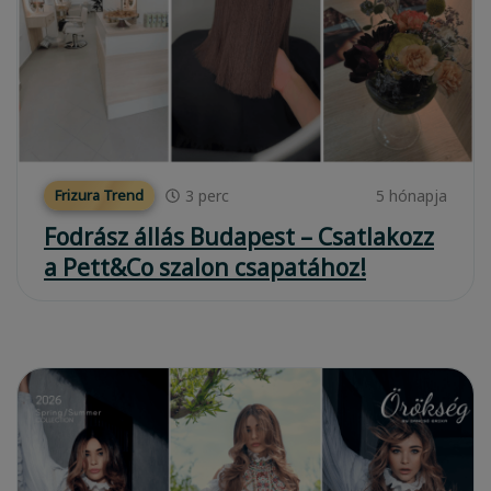
3
perc
5 hónapja
Frizura Trend
Fodrász állás Budapest – Csatlakozz
a Pett&Co szalon csapatához!