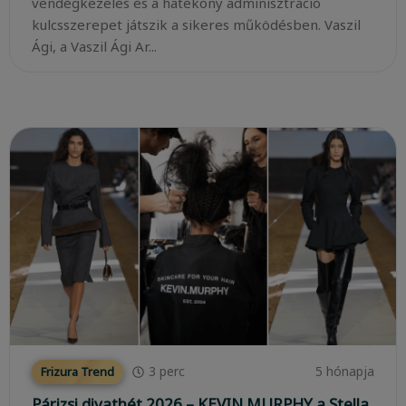
vendégkezelés és a hatékony adminisztráció
kulcsszerepet játszik a sikeres működésben. Vaszil
Ági, a Vaszil Ági Ar...
3
perc
5 hónapja
Frizura Trend
Párizsi divathét 2026 – KEVIN.MURPHY a Stella