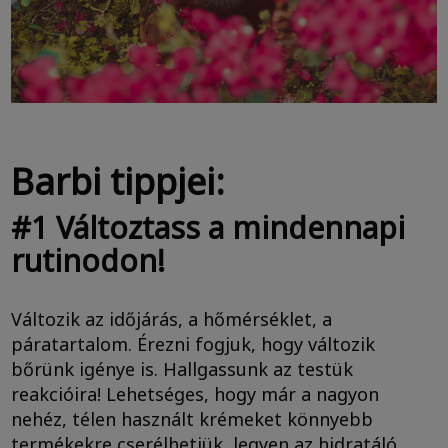
Barbi tippjei:
#1 Változtass a mindennapi
rutinodon!
Változik az időjárás, a hőmérséklet, a
páratartalom. Érezni fogjuk, hogy változik
bőrünk igénye is. Hallgassunk az testük
reakcióira! Lehetséges, hogy már a nagyon
nehéz, télen használt krémeket könnyebb
termékekre cserélhetjük, legyen az hidratáló