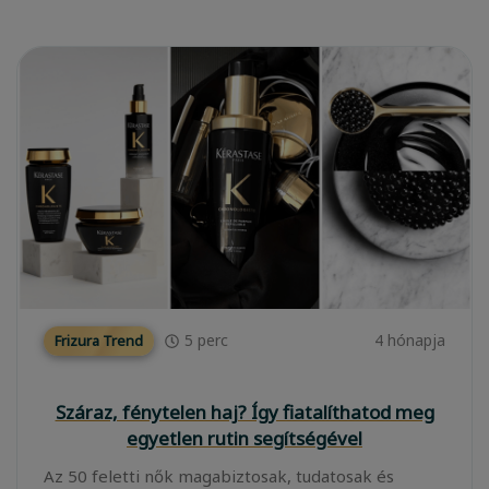
5
perc
4 hónapja
Frizura Trend
Száraz, fénytelen haj? Így fiatalíthatod meg
egyetlen rutin segítségével
Az 50 feletti nők magabiztosak, tudatosak és