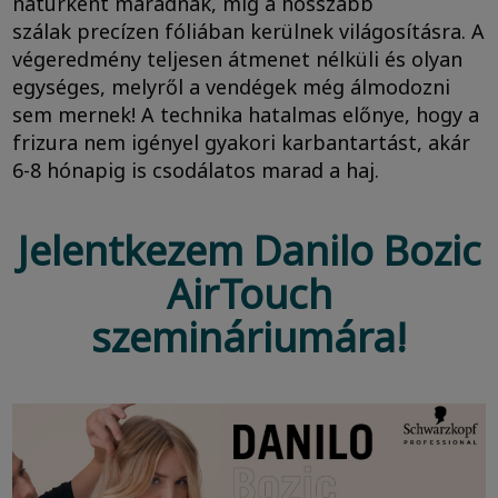
natúrként maradnak, míg a hosszabb
szálak precízen fóliában kerülnek világosításra. A
végeredmény teljesen átmenet nélküli és olyan
egységes, melyről a vendégek még álmodozni
sem mernek! A technika hatalmas előnye, hogy a
frizura nem igényel gyakori karbantartást, akár
6-8 hónapig is csodálatos marad a haj.
Jelentkezem Danilo Bozic
AirTouch
szemináriumára!