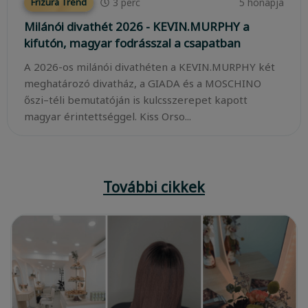
3
perc
5 hónapja
Frizura Trend
Milánói divathét 2026 - KEVIN.MURPHY a
kifutón, magyar fodrásszal a csapatban
A 2026-os milánói divathéten a KEVIN.MURPHY két
meghatározó divatház, a GIADA és a MOSCHINO
őszi–téli bemutatóján is kulcsszerepet kapott
magyar érintettséggel. Kiss Orso...
További cikkek