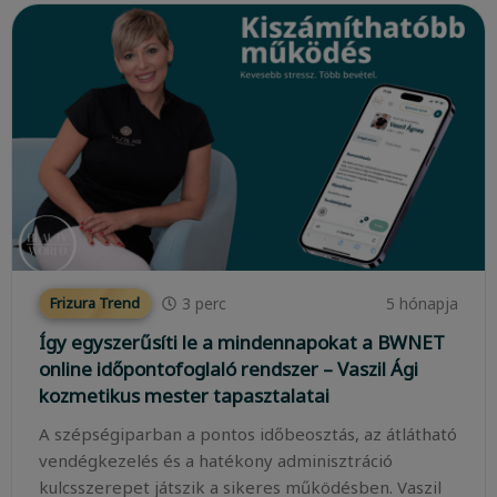
3
perc
5 hónapja
Frizura Trend
Így egyszerűsíti le a mindennapokat a BWNET
online időpontofoglaló rendszer – Vaszil Ági
kozmetikus mester tapasztalatai
A szépségiparban a pontos időbeosztás, az átlátható
vendégkezelés és a hatékony adminisztráció
kulcsszerepet játszik a sikeres működésben. Vaszil