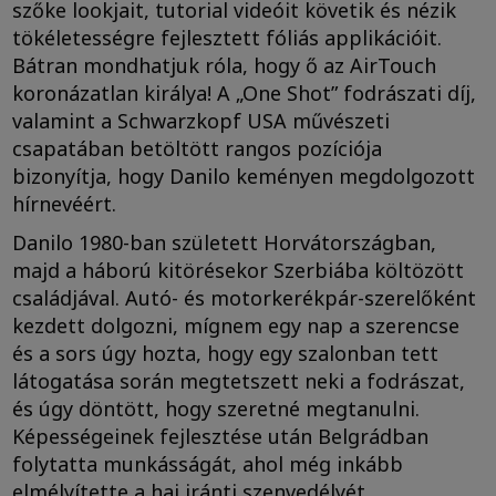
szőke lookjait, tutorial videóit követik és nézik
tökéletességre fejlesztett fóliás applikációit.
Bátran mondhatjuk róla, hogy ő az AirTouch
koronázatlan királya! A „One Shot” fodrászati díj,
valamint a Schwarzkopf USA művészeti
csapatában betöltött rangos pozíciója
bizonyítja, hogy Danilo keményen megdolgozott
hírnevéért.
Danilo 1980-ban született Horvátországban,
majd a háború kitörésekor Szerbiába költözött
családjával. Autó- és motorkerékpár-szerelőként
kezdett dolgozni, mígnem egy nap a szerencse
és a sors úgy hozta, hogy egy szalonban tett
látogatása során megtetszett neki a fodrászat,
és úgy döntött, hogy szeretné megtanulni.
Képességeinek fejlesztése után Belgrádban
folytatta munkásságát, ahol még inkább
elmélyítette a haj iránti szenvedélyét.