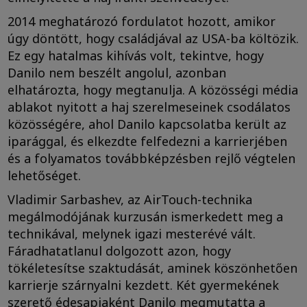
2014 meghatározó fordulatot hozott, amikor
úgy döntött, hogy családjával az USA-ba költözik.
Ez egy hatalmas kihívás volt, tekintve, hogy
Danilo nem beszélt angolul, azonban
elhatározta, hogy megtanulja. A közösségi média
ablakot nyitott a haj szerelmeseinek csodálatos
közösségére, ahol Danilo kapcsolatba került az
iparággal, és elkezdte felfedezni a karrierjében
és a folyamatos továbbképzésben rejlő végtelen
lehetőséget.
Vladimir Sarbashev, az AirTouch-technika
megálmodójának kurzusán ismerkedett meg a
technikával, melynek igazi mesterévé vált.
Fáradhatatlanul dolgozott azon, hogy
tökéletesítse szaktudását, aminek köszönhetően
karrierje szárnyalni kezdett. Két gyermekének
szerető édesapjaként Danilo megmutatta a