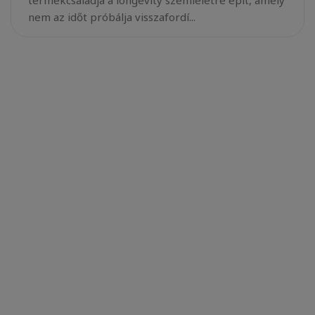
termékcsaládja a longevity szemléletre épít, amely
nem az időt próbálja visszafordí...