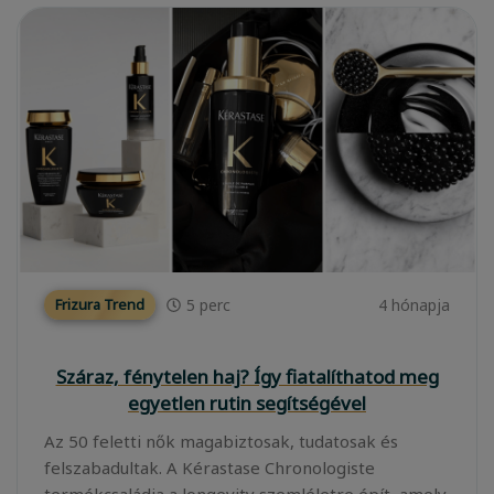
5
perc
4 hónapja
Frizura Trend
Száraz, fénytelen haj? Így fiatalíthatod meg
egyetlen rutin segítségével
Az 50 feletti nők magabiztosak, tudatosak és
felszabadultak. A Kérastase Chronologiste