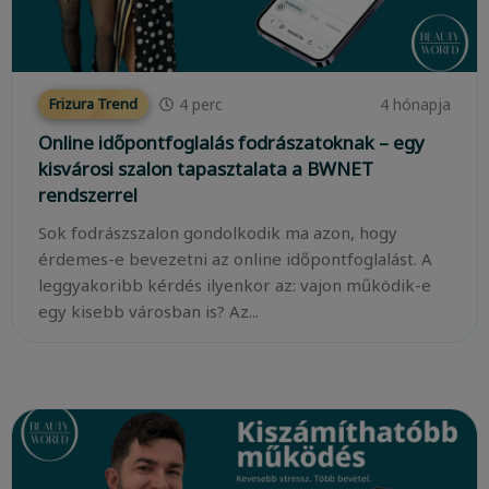
4
perc
4 hónapja
Frizura Trend
Online időpontfoglalás fodrászatoknak – egy
kisvárosi szalon tapasztalata a BWNET
rendszerrel
Sok fodrászszalon gondolkodik ma azon, hogy
érdemes-e bevezetni az online időpontfoglalást. A
leggyakoribb kérdés ilyenkor az: vajon működik-e
egy kisebb városban is? Az...