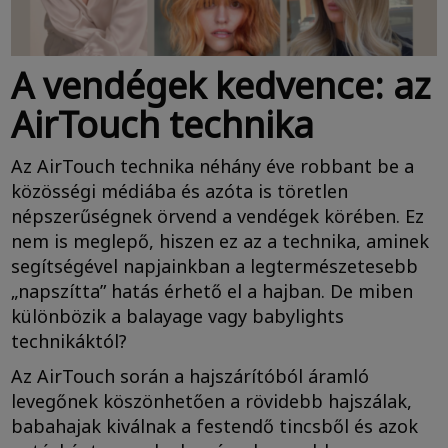
A vendégek kedvence: az
AirTouch technika
Az AirTouch technika néhány éve robbant be a
közösségi médiába és azóta is töretlen
népszerűségnek örvend a vendégek körében. Ez
nem is meglepő, hiszen ez az a technika, aminek
segítségével napjainkban a legtermészetesebb
„napszítta” hatás érhető el a hajban. De miben
különbözik a balayage vagy babylights
technikáktól?
Az AirTouch során a hajszárítóból áramló
levegőnek köszönhetően a rövidebb hajszálak,
babahajak kiválnak a festendő tincsből és azok