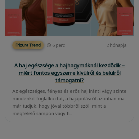
6
perc
2 hónapja
Frizura Trend
A haj egészsége a hajhagymáknál kezdődik –
miért fontos egyszerre kívülről és belülről
támogatni?
Az egészséges, fényes és erős haj iránti vágy szinte
mindenkit foglalkoztat, a hajápolásról azonban ma
már tudjuk, hogy jóval többről szól, mint a
megfelelő sampon vagy h...