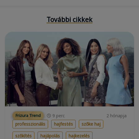
További cikkek
9
perc
2 hónapja
Frizura Trend
professzionális
hajfestés
szőke haj
szőkítés
hajápolás
hajkezelés