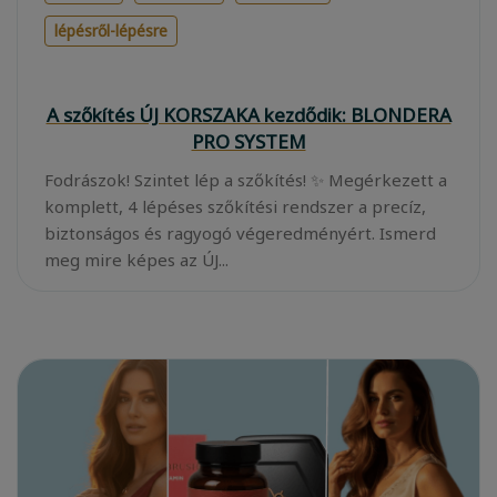
lépésről-lépésre
A szőkítés ÚJ KORSZAKA kezdődik: BLONDERA
PRO SYSTEM
Fodrászok! Szintet lép a szőkítés! ✨ Megérkezett a
komplett, 4 lépéses szőkítési rendszer a precíz,
biztonságos és ragyogó végeredményért. Ismerd
meg mire képes az ÚJ...