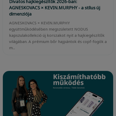
Divatos hajkiegészítők 2026-ban:
AGNESKOVACS × KEVIN.MURPHY - a stílus új
dimenziója
AGNESKOVACS × KEVIN.MURPHY
együttműködésében megszületett NODUS
kapszulakollekció új korszakot nyit a hajkiegészítők
világában. A prémium bőr hajpántok és copf-fogók a
m...