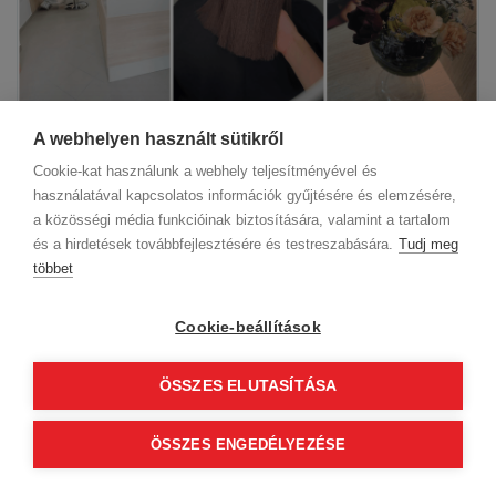
A webhelyen használt sütikről
3
perc
5 hónapja
Frizura Trend
Cookie-kat használunk a webhely teljesítményével és
Fodrász állás Budapest – Csatlakozz
használatával kapcsolatos információk gyűjtésére és elemzésére,
a közösségi média funkcióinak biztosítására, valamint a tartalom
a Pett&Co szalon csapatához!
és a hirdetések továbbfejlesztésére és testreszabására.
Tudj meg
többet
Cookie-beállítások
ÖSSZES ELUTASÍTÁSA
ÖSSZES ENGEDÉLYEZÉSE