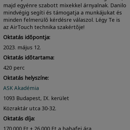
majd egyénre szabott mixekkel árnyalnak. Danilo
mindvégig segíti és támogatja a munkájukat és
minden felmerülő kérdésre válaszol. Légy Te is
az AirTouch technika szakértője!
Oktatás időpontja:
2023. május 12.
Oktatás időtartama:
420 perc
Oktatás helyszíne:
ASK Akadémia
1093 Budapest, IX. kerület
Közraktár utca 30-32.
Oktatás díja:
170.000 Ft + 26.000 Ft a babafej ára