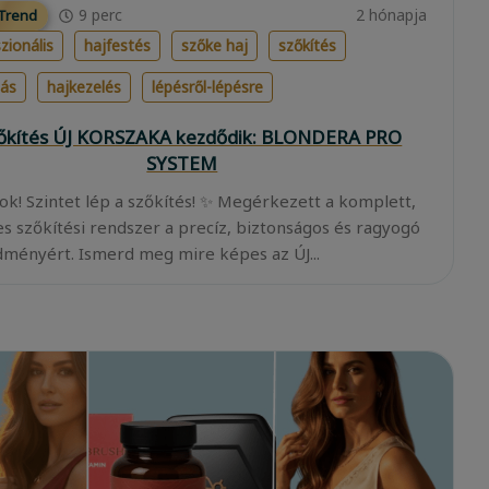
9
perc
2 hónapja
 Trend
zionális
hajfestés
szőke haj
szőkítés
lás
hajkezelés
lépésről-lépésre
zőkítés ÚJ KORSZAKA kezdődik: BLONDERA PRO
SYSTEM
ok! Szintet lép a szőkítés! ✨ Megérkezett a komplett,
es szőkítési rendszer a precíz, biztonságos és ragyogó
ményért. Ismerd meg mire képes az ÚJ...