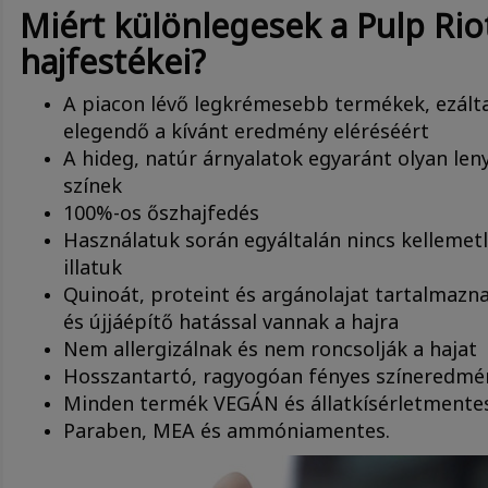
Miért különlegesek a Pulp Rio
hajfestékei?
A piacon lévő legkrémesebb termékek, ezál
elegendő a kívánt eredmény eléréséért
A hideg, natúr árnyalatok egyaránt olyan len
színek
100%-os őszhajfedés
Használatuk során egyáltalán nincs kellemetl
illatuk
Quinoát, proteint és argánolajat tartalmazn
és újjáépítő hatással vannak a hajra
Nem allergizálnak és nem roncsolják a hajat
Hosszantartó, ragyogóan fényes színeredmén
Minden termék VEGÁN és állatkísérletmente
Paraben, MEA és ammóniamentes.