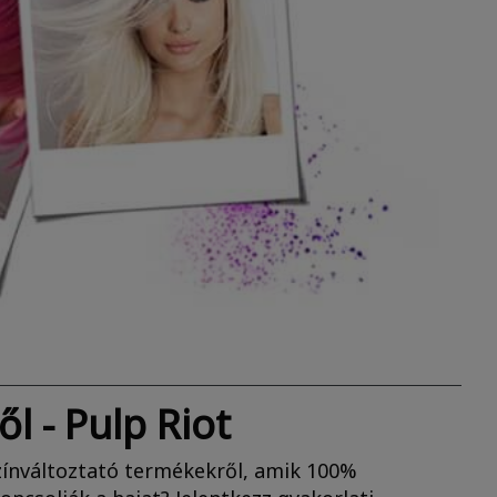
l - Pulp Riot
színváltoztató termékekről, amik 100%