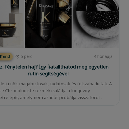
5
perc
4 hónapja
 Trend
z, fénytelen haj? Így fiatalíthatod meg egyetlen
rutin segítségével
eletti nők magabiztosak, tudatosak és felszabadultak. A
se Chronologiste termékcsaládja a longevity
tre épít, amely nem az időt próbálja visszafordí...