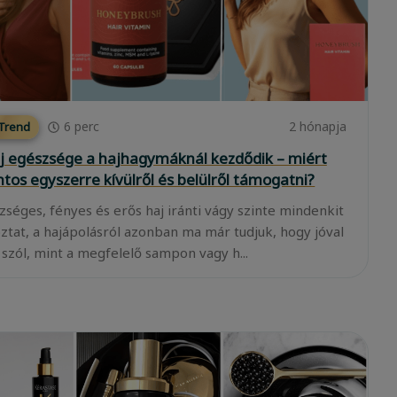
6
perc
2 hónapja
 Trend
j egészsége a hajhagymáknál kezdődik – miért
ntos egyszerre kívülről és belülről támogatni?
zséges, fényes és erős haj iránti vágy szinte mindenkit
oztat, a hajápolásról azonban ma már tudjuk, hogy jóval
 szól, mint a megfelelő sampon vagy h...