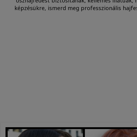
őszhajfedést biztosítanak, kellemes illatúak,
képzésükre, ismerd meg professzionális hajfe