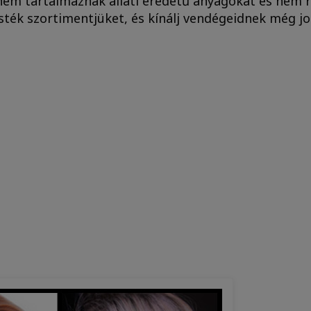
 nem tartalmaznak állati eredetű anyagokat és nem ro
sték szortimentjüket, és kínálj vendégeidnek még jo