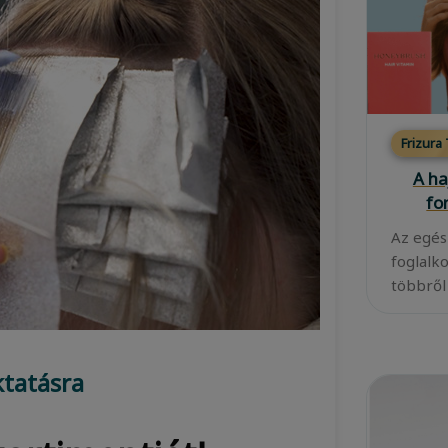
Frizura
A ha
fo
Az egés
foglalk
többről
ktatásra