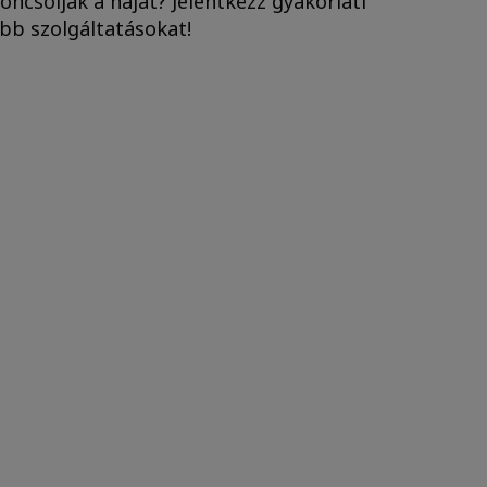
ncsolják a hajat? Jelentkezz gyakorlati
bb szolgáltatásokat!