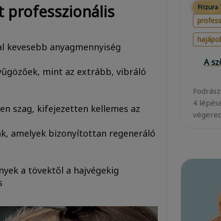
t professzionális
Frizura
profess
hajápo
tal kevesebb anyagmennyiség
A s
yűgözőek, mint az extrább, vibráló
Fodrász
4 lépés
en szag, kifejezetten kellemes az
végered
ak, amelyek bizonyítottan regeneráló
yek a tövektől a hajvégekig
s