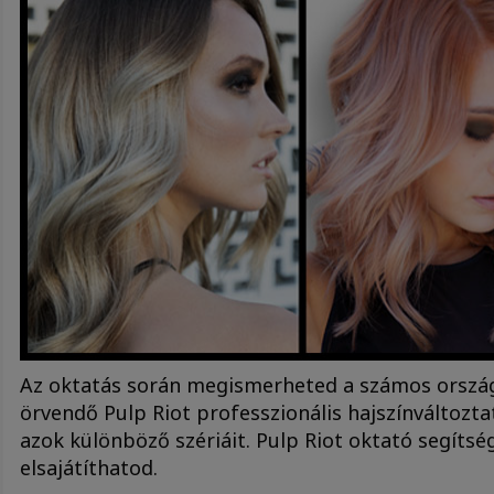
Az oktatás során megismerheted a számos orsz
örvendő Pulp Riot professzionális hajszínváltozta
azok különböző szériáit. Pulp Riot oktató segítség
elsajátíthatod.