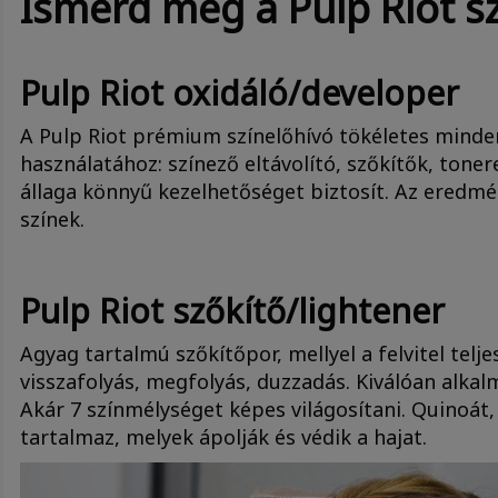
Ismerd meg a Pulp Riot sz
Pulp Riot oxidáló/developer
A Pulp Riot prémium színelőhívó tökéletes minde
használatához: színező eltávolító, szőkítők, tone
állaga könnyű kezelhetőséget biztosít. Az eredm
színek.
Pulp Riot szőkítő/lightener
Agyag tartalmú szőkítőpor, mellyel a felvitel teljes
visszafolyás, megfolyás, duzzadás. Kiválóan alka
Akár 7 színmélységet képes világosítani. Quinoát,
tartalmaz, melyek ápolják és védik a hajat.