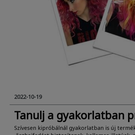
2022-10-19
Tanulj a gyakorlatban pr
Szívesen kipróbálnál gyakorlatban is új termé