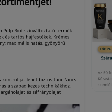
ortimentjét!
n Pulp Riot színváltoztató termék
rek és tartós hajfestékek. Krémes
ény: maximális hatás, gyönyörű
Frizura
Szára
Az 50 f
Kérasta
 kontrollját lehet biztosítani. Nincs
szemléle
lmas a szabad kezes technikákhoz.
 argánolajat és sáfrányolajat