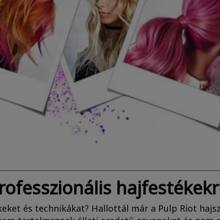
ofesszionális hajfestékekrő
keket és technikákat? Hallottál már a Pulp Riot haj