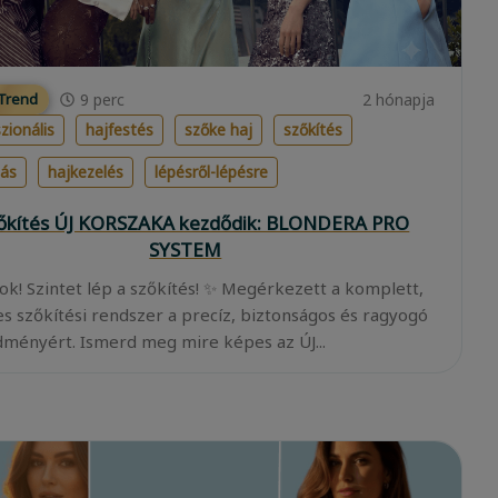
9
perc
2 hónapja
 Trend
zionális
hajfestés
szőke haj
szőkítés
lás
hajkezelés
lépésről-lépésre
zőkítés ÚJ KORSZAKA kezdődik: BLONDERA PRO
SYSTEM
ok! Szintet lép a szőkítés! ✨ Megérkezett a komplett,
es szőkítési rendszer a precíz, biztonságos és ragyogó
ményért. Ismerd meg mire képes az ÚJ...