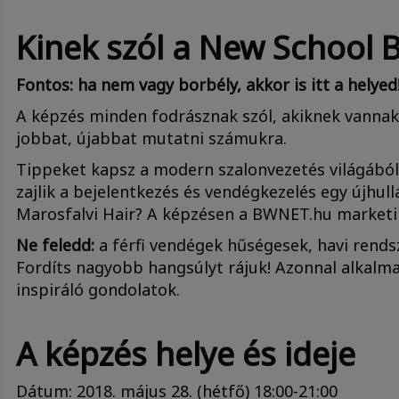
Kinek szól a New School 
Fontos: ha nem vagy borbély, akkor is itt a helyed
A képzés minden fodrásznak szól, akiknek vannak 
jobbat, újabbat mutatni számukra.
Tippeket kapsz a modern szalonvezetés világából,
zajlik a bejelentkezés és vendégkezelés egy újhul
Marosfalvi Hair? A képzésen a BWNET.hu marketing
Ne feledd:
a férfi vendégek hűségesek, havi rends
Fordíts nagyobb hangsúlyt rájuk! Azonnal alkalma
inspiráló gondolatok.
​A képzés helye és ideje​
​Dátum: 2018. május 28. (hétfő) 18:00-21:00