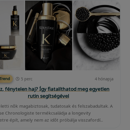
5
perc
4 hónapja
 Trend
z, fénytelen haj? Így fiatalíthatod meg egyetlen
rutin segítségével
eletti nők magabiztosak, tudatosak és felszabadultak. A
se Chronologiste termékcsaládja a longevity
tre épít, amely nem az időt próbálja visszafordí...