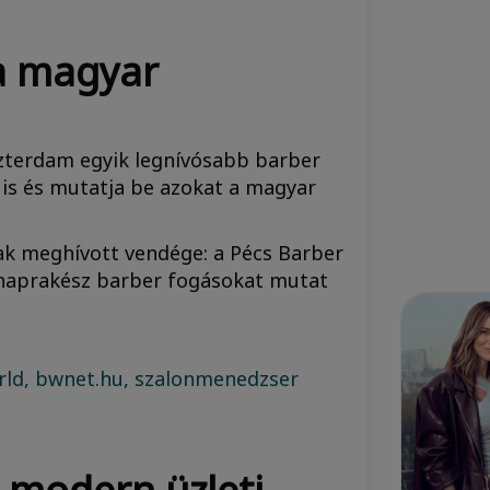
a magyar
eszterdam egyik legnívósabb barber
 is és mutatja be azokat a magyar
k meghívott vendége: a Pécs Barber
s naprakész barber fogásokat mutat