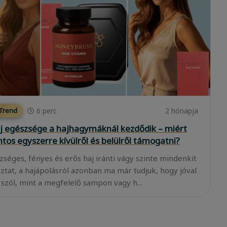
6
perc
2 hónapja
 Trend
j egészsége a hajhagymáknál kezdődik – miért
ntos egyszerre kívülről és belülről támogatni?
zséges, fényes és erős haj iránti vágy szinte mindenkit
oztat, a hajápolásról azonban ma már tudjuk, hogy jóval
 szól, mint a megfelelő sampon vagy h...