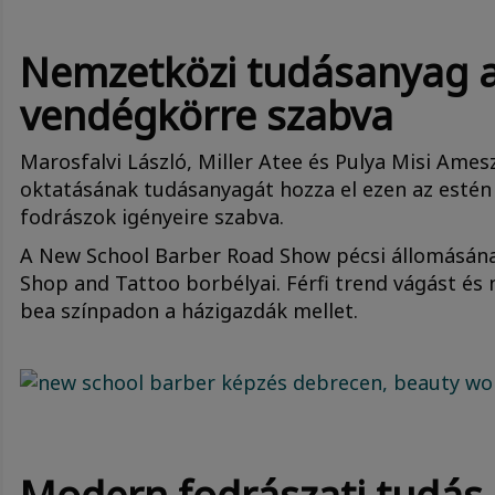
Nemzetközi tudásanyag 
vendégkörre szabva
​Marosfalvi László, Miller Atee és Pulya Misi Am
oktatásának tudásanyagát hozza el ezen az estén
fodrászok igényeire szabva.
A New School Barber Road Show pécsi állomásána
Shop and Tattoo borbélyai. Férfi trend vágást é
bea színpadon a házigazdák mellet.