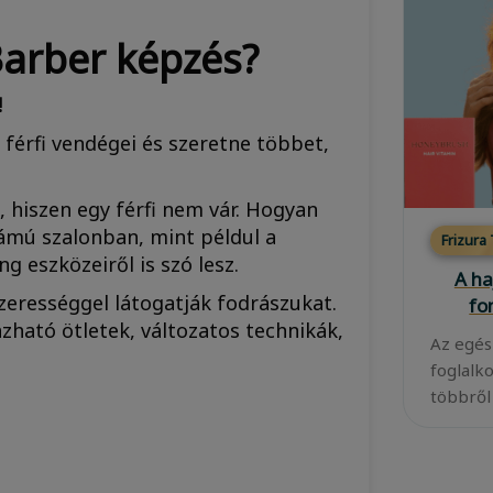
Barber képzés?
!
férfi vendégei és szeretne többet,
 hiszen egy férfi nem vár. Hogyan
lámú szalonban, mint példul a
Frizura
 eszközeiről is szó lesz.
A ha
zerességgel látogatják fodrászukat.
fo
zható ötletek, változatos technikák,
Az egés
foglalk
többről