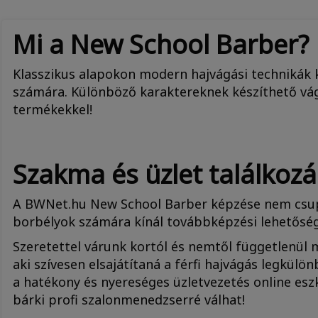
Mi a New School Barber?
Klasszikus alapokon modern hajvágási technikák k
számára. Különböző karaktereknek készíthető vágá
termékekkel!
Szakma és üzlet találkoz
A BWNet.hu New School Barber képzése nem csu
borbélyok számára kínál továbbképzési lehetőség
Szeretettel várunk kortól és nemtől függetlenül
aki szívesen elsajátítaná a férfi hajvágás legkü
a hatékony és nyereséges üzletvezetés online esz
bárki profi szalonmenedzserré válhat!