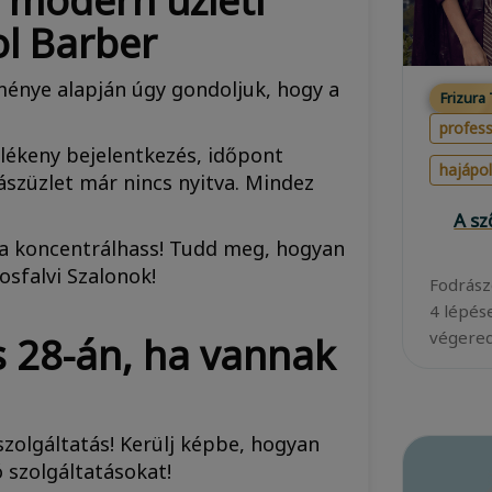
 modern üzleti
l Barber
ménye alapján úgy gondoljuk, hogy a
Frizura
.
profess
ülékeny bejelentkezés, időpont
hajápo
rászüzlet már nincs nyitva. Mindez
A s
ra koncentrálhass! Tudd meg, hogyan
sfalvi Szalonok!
Fodrász
4 lépés
végered
s 28-án, ha vannak
szolgáltatás! Kerülj képbe, hogyan
 szolgáltatásokat!