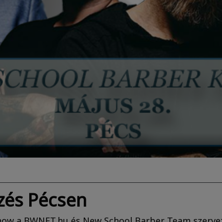
zés Pécsen
ow a BWNET.hu és New School Barber Team szerve