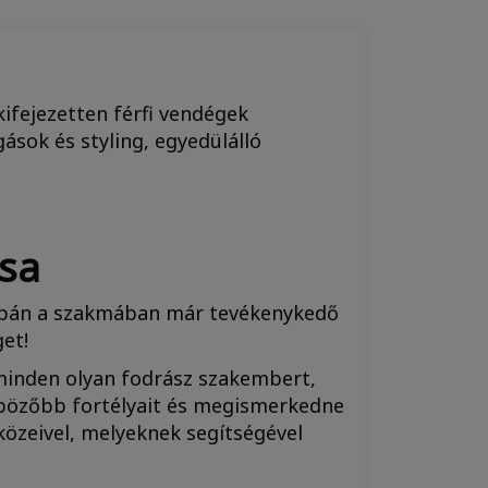
ifejezetten férfi vendégek
sok és styling, egyedülálló
ása
pán a szakmában már tevékenykedő
et!
 minden olyan fodrász szakembert,
lönbözőbb fortélyait és megismerkedne
közeivel, melyeknek segítségével