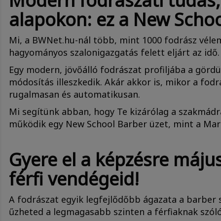
Modern fodrászati tudás,
alapokon: ez a New Schoo
Mi, a BWNet.hu-nál több, mint 1000 fodrász véle
hagyományos szalonigazgatás felett eljárt az idő
Egy modern, jövőálló fodrászat profiljába a görd
módosítás illeszkedik. Akár akkor is, mikor a fod
rugalmasan és automatikusan.
Mi segítünk abban, hogy Te kizárólag a szakmád
működik egy New School Barber üzet, mint a Maro
Gyere el a képzésre máju
férfi vendégeid!
A fodrászat egyik legfejlődőbb ágazata a barber 
űzheted a legmagasabb szinten a férfiaknak szóló