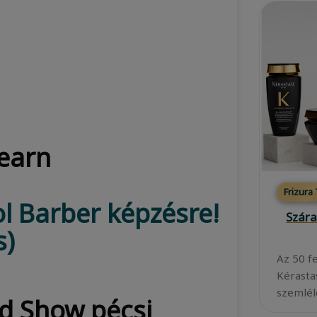
Learn
Frizura
l Barber képzésre!
Szára
s)
Az 50 f
Kérasta
szemléle
d Show pécsi