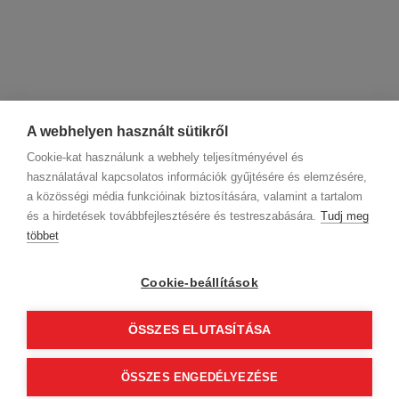
A webhelyen használt sütikről
Cookie-kat használunk a webhely teljesítményével és
használatával kapcsolatos információk gyűjtésére és elemzésére,
a közösségi média funkcióinak biztosítására, valamint a tartalom
és a hirdetések továbbfejlesztésére és testreszabására.
Tudj meg
többet
Cégadatok
BWNET adatkezelési tájékoztató
Magatartási kódex
Kapcsolat
Cookie-beállítások
Partnereink
ÁSZF (üzleti)
ÁSZF (szalonkereső - foglalás)
Kövess minket!
ÖSSZES ELUTASÍTÁSA
ÖSSZES ENGEDÉLYEZÉSE
© 2012 Beauty World Net Kft. Minden jog fenntartva.