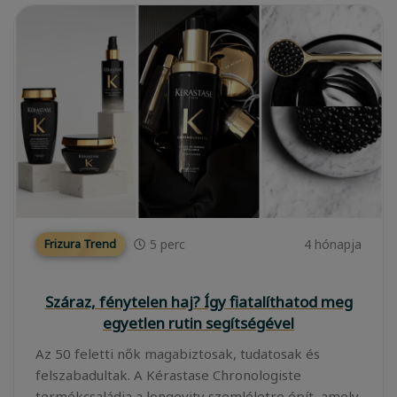
5
perc
4 hónapja
Frizura Trend
Száraz, fénytelen haj? Így fiatalíthatod meg
egyetlen rutin segítségével
Az 50 feletti nők magabiztosak, tudatosak és
felszabadultak. A Kérastase Chronologiste
termékcsaládja a longevity szemléletre épít, amely