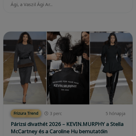
Ági, a Vaszil Ági Ar...
3
perc
5 hónapja
Frizura Trend
Párizsi divathét 2026 – KEVIN.MURPHY a Stella
McCartney és a Caroline Hu bemutatóin