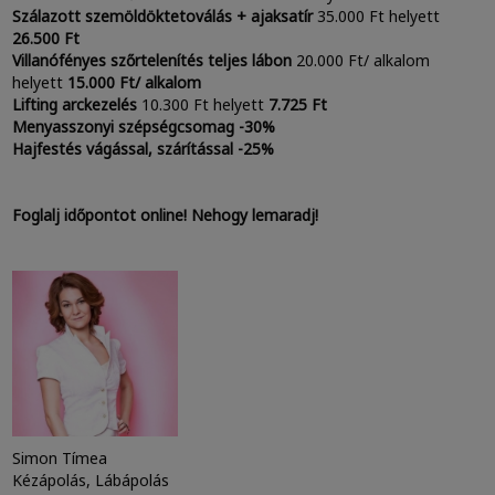
Szálazott szemöldöktetoválás + ajaksatír
35.000 Ft helyett
26.500 Ft
Villanófényes szőrtelenítés teljes lábon
20.000 Ft/ alkalom
helyett
15.000 Ft/ alkalom
Lifting arckezelés
10.300 Ft helyett
7.725 Ft
Menyasszonyi szépségcsomag -30%
Hajfestés vágással, szárítással -25%
Foglalj időpontot online! Nehogy lemaradj!
Simon Tímea
Kézápolás, Lábápolás