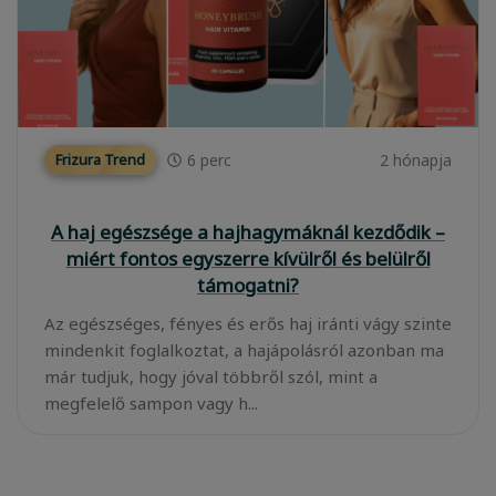
6
perc
2 hónapja
Frizura Trend
A haj egészsége a hajhagymáknál kezdődik –
miért fontos egyszerre kívülről és belülről
támogatni?
Az egészséges, fényes és erős haj iránti vágy szinte
mindenkit foglalkoztat, a hajápolásról azonban ma
már tudjuk, hogy jóval többről szól, mint a
megfelelő sampon vagy h...