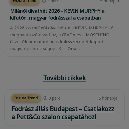
3
perc
5 hónapja
Frizura Trend
Milánói divathét 2026 - KEVIN.MURPHY a
kifutón, magyar fodrásszal a csapatban
A 2026-os milánói divathéten a KEVIN.MURPHY két
meghatározó divatház, a GIADA és a MOSCHINO
őszi–téli bemutatóján is kulcsszerepet kapott
magyar érintettséggel. Kiss Orso...
További cikkek
3
perc
5 hónapja
Frizura Trend
Fodrász állás Budapest – Csatlakozz
a Pett&Co szalon csapatához!