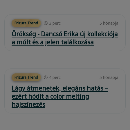
3
perc
5 hónapja
Frizura Trend
Örökség - Dancsó Erika új kollekciója
a múlt és a jelen találkozása
4
perc
5 hónapja
Frizura Trend
Lágy átmenetek, elegáns hatás –
ezért hódít a color melting
hajszínezés