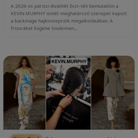
A 2026-os párizsi divathét őszi–téli bemutatóin a
KEVIN.MURPHY ismét meghatározó szerepet kapott
a backstage hajkoncepciók megalkotásában. A
frizurákat Eugene Souleiman,...