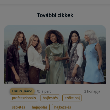
További cikkek
9
perc
2 hónapja
Frizura Trend
professzionális
hajfestés
szőke haj
szőkítés
hajápolás
hajkezelés