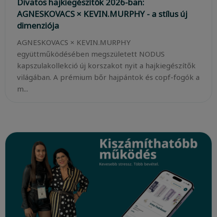
Divatos hajkiegészítők 2026-ban:
AGNESKOVACS × KEVIN.MURPHY - a stílus új
dimenziója
AGNESKOVACS × KEVIN.MURPHY
együttműködésében megszületett NODUS
kapszulakollekció új korszakot nyit a hajkiegészítők
világában. A prémium bőr hajpántok és copf-fogók a
m...