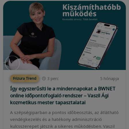
3
perc
5 hónapja
Frizura Trend
Így egyszerűsíti le a mindennapokat a BWNET
online időpontofoglaló rendszer – Vaszil Ági
kozmetikus mester tapasztalatai
A szépségiparban a pontos időbeosztás, az átlátható
vendégkezelés és a hatékony adminisztráció
kulcsszerepet játszik a sikeres működésben. Vaszil