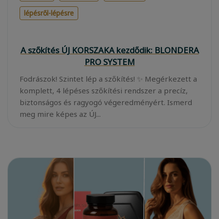
lépésről-lépésre
A szőkítés ÚJ KORSZAKA kezdődik: BLONDERA
PRO SYSTEM
Fodrászok! Szintet lép a szőkítés! ✨ Megérkezett a
komplett, 4 lépéses szőkítési rendszer a precíz,
biztonságos és ragyogó végeredményért. Ismerd
meg mire képes az ÚJ...