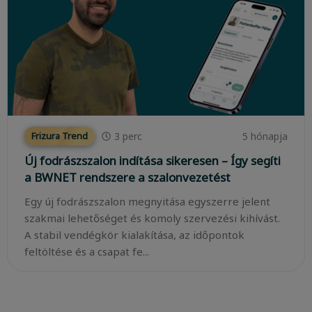
3
perc
5 hónapja
Frizura Trend
Új fodrászszalon indítása sikeresen – Így segíti
a BWNET rendszere a szalonvezetést
Egy új fodrászszalon megnyitása egyszerre jelent
szakmai lehetőséget és komoly szervezési kihívást.
A stabil vendégkör kialakítása, az időpontok
feltöltése és a csapat fe...