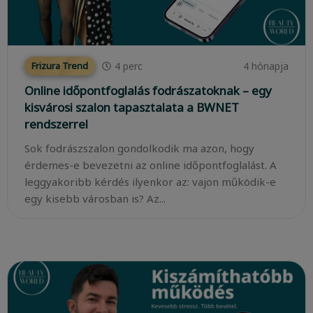
4
perc
4 hónapja
Frizura Trend
Online időpontfoglalás fodrászatoknak – egy
kisvárosi szalon tapasztalata a BWNET
rendszerrel
Sok fodrászszalon gondolkodik ma azon, hogy
érdemes-e bevezetni az online időpontfoglalást. A
leggyakoribb kérdés ilyenkor az: vajon működik-e
egy kisebb városban is? Az...