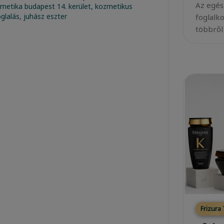
Az egés
foglalk
többről
Frizura