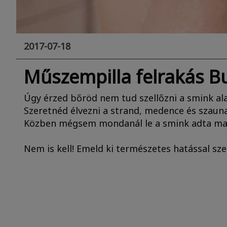
2017-07-18
Műszempilla felrakás Bu
Úgy érzed bőröd nem tud szellőzni a smink al
Szeretnéd élvezni a strand, medence és szaun
Közben mégsem mondanál le a smink adta ma
Nem is kell! Emeld ki természetes hatással sz