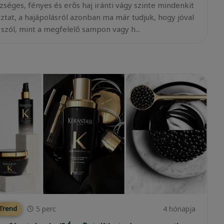
zséges, fényes és erős haj iránti vágy szinte mindenkit
oztat, a hajápolásról azonban ma már tudjuk, hogy jóval
 szól, mint a megfelelő sampon vagy h...
5
perc
4 hónapja
 Trend