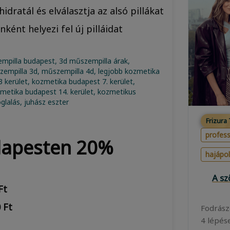
idratál és elválasztja az alsó pillákat
ként helyezi fel új pilláidat
Frizura
profess
dapesten 20%
hajápo
A s
Ft
 Ft
Fodrász
4 lépés