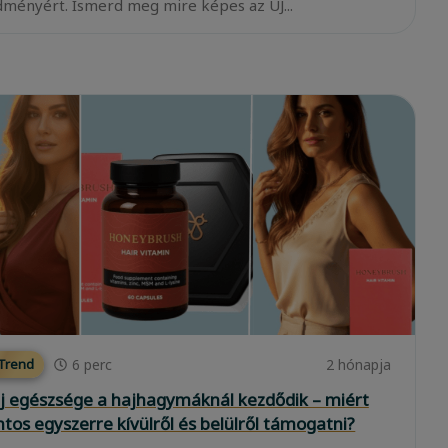
ményért. Ismerd meg mire képes az ÚJ...
6
perc
2 hónapja
 Trend
j egészsége a hajhagymáknál kezdődik – miért
ntos egyszerre kívülről és belülről támogatni?