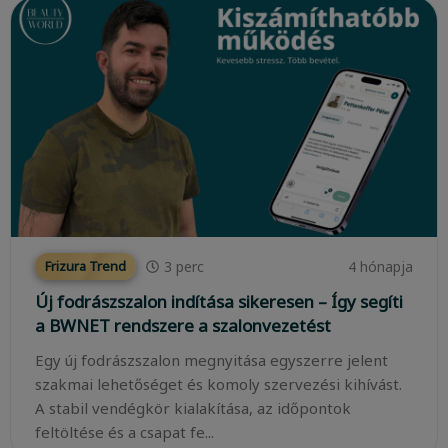
3
perc
4 hónapja
Frizura Trend
Új fodrászszalon indítása sikeresen – Így segíti
a BWNET rendszere a szalonvezetést
Egy új fodrászszalon megnyitása egyszerre jelent
szakmai lehetőséget és komoly szervezési kihívást.
A stabil vendégkör kialakítása, az időpontok
feltöltése és a csapat fe...