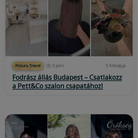
3
perc
5 hónapja
Frizura Trend
Fodrász állás Budapest – Csatlakozz
a Pett&Co szalon csapatához!