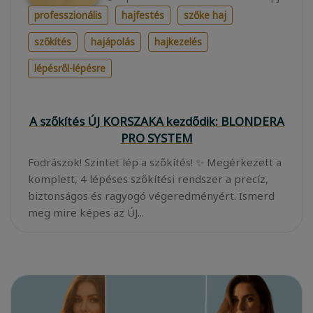
professzionális
hajfestés
szőke haj
szőkítés
hajápolás
hajkezelés
lépésről-lépésre
A szőkítés ÚJ KORSZAKA kezdődik: BLONDERA
PRO SYSTEM
Fodrászok! Szintet lép a szőkítés! ✨ Megérkezett a
komplett, 4 lépéses szőkítési rendszer a precíz,
biztonságos és ragyogó végeredményért. Ismerd
meg mire képes az ÚJ...