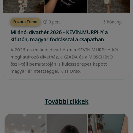
3
perc
5 hónapja
Frizura Trend
Milánói divathét 2026 - KEVIN.MURPHY a
kifutón, magyar fodrásszal a csapatban
A 2026-os milánói divathéten a KEVIN.MURPHY két
meghatározó divatház, a GIADA és a MOSCHINO
őszi–téli bemutatóján is kulcsszerepet kapott
magyar érintettséggel. Kiss Orso...
További cikkek