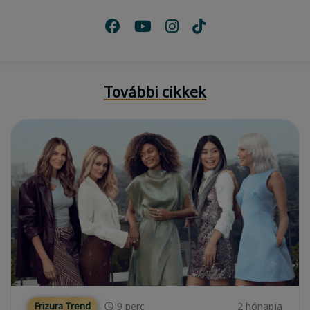
További cikkek
9
perc
2 hónapja
Frizura Trend