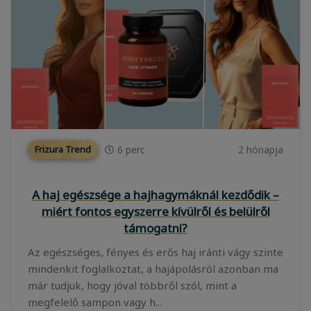
6
perc
2 hónapja
Frizura Trend
A haj egészsége a hajhagymáknál kezdődik –
miért fontos egyszerre kívülről és belülről
támogatni?
Az egészséges, fényes és erős haj iránti vágy szinte
mindenkit foglalkoztat, a hajápolásról azonban ma
már tudjuk, hogy jóval többről szól, mint a
megfelelő sampon vagy h...