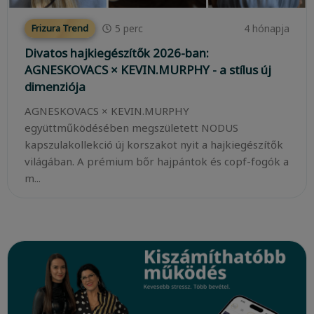
5
perc
4 hónapja
Frizura Trend
Divatos hajkiegészítők 2026-ban:
AGNESKOVACS × KEVIN.MURPHY - a stílus új
dimenziója
AGNESKOVACS × KEVIN.MURPHY
együttműködésében megszületett NODUS
kapszulakollekció új korszakot nyit a hajkiegészítők
világában. A prémium bőr hajpántok és copf-fogók a
m...