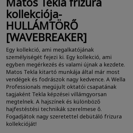
Matos Tekla frizura
kollekciója-
HULLÁMTÖRŐ
[WAVEBREAKER]
Egy kollekció, ami megalkatójának
személyiségét fejezi ki. Egy kollekció, ami
egyben megérkezés és valami újnak a kezdete.
Matos Tekla kitartó munkája által már most
vendégek és fodrászok nagy kedvence. A Wella
Professionals megújult oktatói csapatának
tagjaként Tekla képzései villámgyorsan
megtelnek. A hajszínek és különböző
hajfestéstési technikák szerelmese ő.
Fogadjátok nagy szeretettel debütáló frizura
kollekcióját!