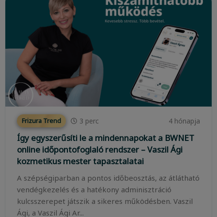
3
perc
4 hónapja
Frizura Trend
Így egyszerűsíti le a mindennapokat a BWNET
online időpontofoglaló rendszer – Vaszil Ági
kozmetikus mester tapasztalatai
A szépségiparban a pontos időbeosztás, az átlátható
vendégkezelés és a hatékony adminisztráció
kulcsszerepet játszik a sikeres működésben. Vaszil
Ági, a Vaszil Ági Ar...