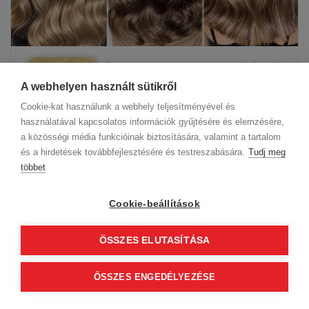
4
perc
5 hónapja
Frizura Trend
A webhelyen használt sütikről
Lágy átmenetek, elegáns hatás –
Cookie-kat használunk a webhely teljesítményével és
ezért hódít a color melting
használatával kapcsolatos információk gyűjtésére és elemzésére,
hajszínezés
a közösségi média funkcióinak biztosítására, valamint a tartalom
és a hirdetések továbbfejlesztésére és testreszabására.
Tudj meg
többet
Cookie-beállítások
Kiemelt híreink
ÖSSZES ELUTASÍTÁSA
Budapest Hair Show 2026
01
ÖSSZES ENGEDÉLYEZÉSE
jegyvásárlás