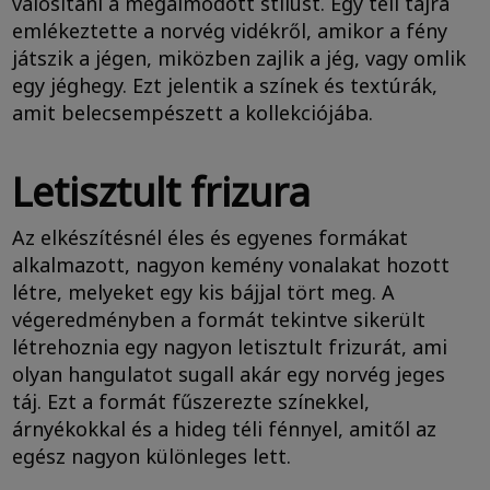
valósítani a megálmodott stílust. Egy téli tájra
emlékeztette a norvég vidékről, amikor a fény
játszik a jégen, miközben zajlik a jég, vagy omlik
egy jéghegy. Ezt jelentik a színek és textúrák,
amit belecsempészett a kollekciójába.
Letisztult frizura
Az elkészítésnél éles és egyenes formákat
alkalmazott, nagyon kemény vonalakat hozott
létre, melyeket egy kis bájjal tört meg. A
végeredményben a formát tekintve sikerült
létrehoznia egy nagyon letisztult frizurát, ami
olyan hangulatot sugall akár egy norvég jeges
táj. Ezt a formát fűszerezte színekkel,
árnyékokkal és a hideg téli fénnyel, amitől az
egész nagyon különleges lett.