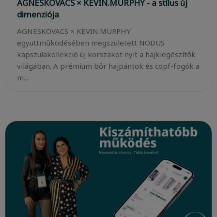
AGNESKOVACS × KEVIN.MURPHY - a stílus új
dimenziója
AGNESKOVACS × KEVIN.MURPHY
együttműködésében megszületett NODUS
kapszulakollekció új korszakot nyit a hajkiegészítők
világában. A prémium bőr hajpántok és copf-fogók a
m...