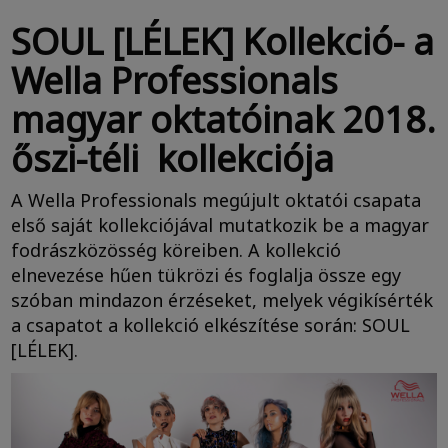
SOUL [LÉLEK] Kollekció- a
Wella Professionals
magyar oktatóinak 2018.
őszi-téli kollekciója
A Wella Professionals megújult oktatói csapata
első saját kollekciójával mutatkozik be a magyar
fodrászközösség köreiben. A kollekció
elnevezése hűen tükrözi és foglalja össze egy
szóban mindazon érzéseket, melyek végikísérték
a csapatot a kollekció elkészítése során: SOUL
[LÉLEK].