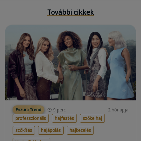
További cikkek
9
perc
2 hónapja
Frizura Trend
professzionális
hajfestés
szőke haj
szőkítés
hajápolás
hajkezelés