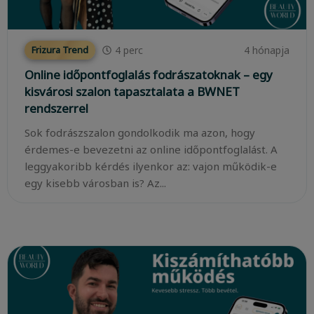
4
perc
4 hónapja
Frizura Trend
Online időpontfoglalás fodrászatoknak – egy
kisvárosi szalon tapasztalata a BWNET
rendszerrel
Sok fodrászszalon gondolkodik ma azon, hogy
érdemes-e bevezetni az online időpontfoglalást. A
leggyakoribb kérdés ilyenkor az: vajon működik-e
egy kisebb városban is? Az...