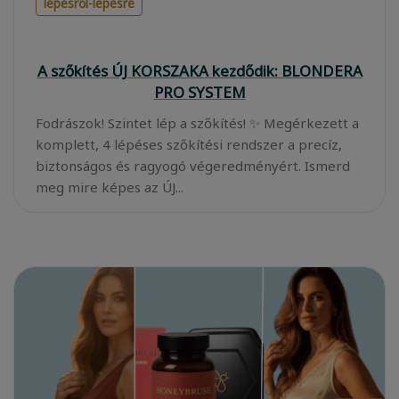
lépésről-lépésre
A szőkítés ÚJ KORSZAKA kezdődik: BLONDERA
PRO SYSTEM
Fodrászok! Szintet lép a szőkítés! ✨ Megérkezett a
komplett, 4 lépéses szőkítési rendszer a precíz,
biztonságos és ragyogó végeredményért. Ismerd
meg mire képes az ÚJ...