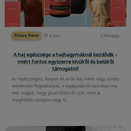
6
perc
2 hónapja
Frizura Trend
A haj egészsége a hajhagymáknál kezdődik –
miért fontos egyszerre kívülről és belülről
támogatni?
Az egészséges, fényes és erős haj iránti vágy szinte
mindenkit foglalkoztat, a hajápolásról azonban ma
már tudjuk, hogy jóval többről szól, mint a
megfelelő sampon vagy h...