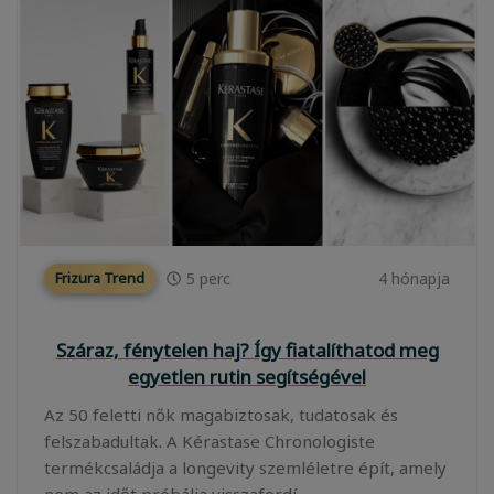
5
perc
4 hónapja
Frizura Trend
Száraz, fénytelen haj? Így fiatalíthatod meg
egyetlen rutin segítségével
Az 50 feletti nők magabiztosak, tudatosak és
felszabadultak. A Kérastase Chronologiste
termékcsaládja a longevity szemléletre épít, amely