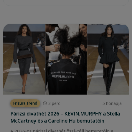
3
perc
5 hónapja
Frizura Trend
Párizsi divathét 2026 – KEVIN.MURPHY a Stella
McCartney és a Caroline Hu bemutatóin
A 2026-os párizsi divathét őszi–téli bemutatóin a