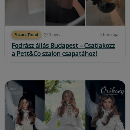
3
perc
5 hónapja
Frizura Trend
Fodrász állás Budapest – Csatlakozz
a Pett&Co szalon csapatához!