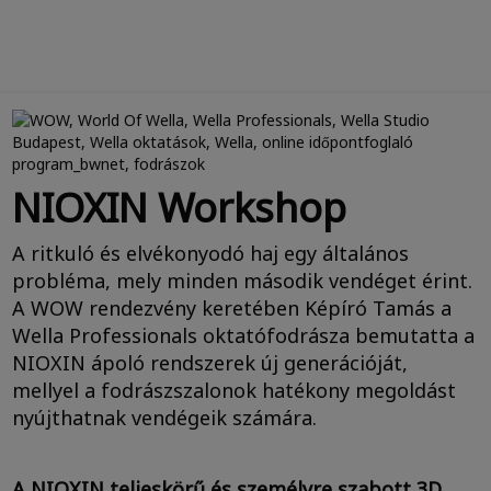
NIOXIN Workshop
A ritkuló és elvékonyodó haj egy általános
probléma, mely minden második vendéget érint.
A WOW rendezvény keretében Képíró Tamás a
Wella Professionals oktatófodrásza bemutatta a
NIOXIN ápoló rendszerek új generációját,
mellyel a fodrászszalonok hatékony megoldást
nyújthatnak vendégeik számára.
A NIOXIN teljeskörű és személyre szabott 3D