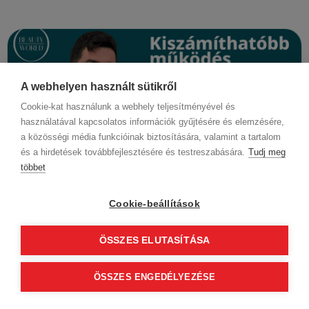
A webhelyen használt sütikről
Cookie-kat használunk a webhely teljesítményével és
használatával kapcsolatos információk gyűjtésére és elemzésére,
a közösségi média funkcióinak biztosítására, valamint a tartalom
és a hirdetések továbbfejlesztésére és testreszabására.
Tudj meg
többet
Cookie-beállítások
3
perc
4 hónapja
Frizura Trend
Új fodrászszalon indítása sikeresen – Így segíti
ÖSSZES ELUTASÍTÁSA
a BWNET rendszere a szalonvezetést
ÖSSZES ENGEDÉLYEZÉSE
Egy új fodrászszalon megnyitása egyszerre jelent
szakmai lehetőséget és komoly szervezési kihívást.