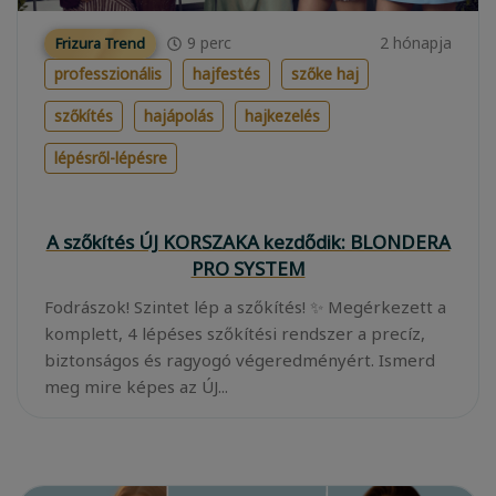
9
perc
2 hónapja
Frizura Trend
professzionális
hajfestés
szőke haj
szőkítés
hajápolás
hajkezelés
lépésről-lépésre
A szőkítés ÚJ KORSZAKA kezdődik: BLONDERA
PRO SYSTEM
Fodrászok! Szintet lép a szőkítés! ✨ Megérkezett a
komplett, 4 lépéses szőkítési rendszer a precíz,
biztonságos és ragyogó végeredményért. Ismerd
meg mire képes az ÚJ...