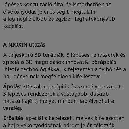
lépéses konzultáció által felismerhetőek az
elvékonyodás jelei és segít megtalálni
a legmegfelelőbb és egyben leghatékonyabb
kezelést.
A NIOXIN utazás
A teljeskörű 3D terápiák, 3 lépéses rendszerek és
speciális 3D megoldások innovatív, bőrápolás
ihlette technológiákkal, kifejezetten a fejbőr és a
haj igényeinek megfelelően kifejlesztve.
Ápolás:
3D szalon terápiák és személyre szabott
3 lépéses rendszerek a vastagabb, dúsabb
hatású hajért, melyet minden nap élvezhet a
vendég.
Erősítés:
speciális kezelések, melyek kifejezetten
a haj elvékonyodásának három jelét célozzák