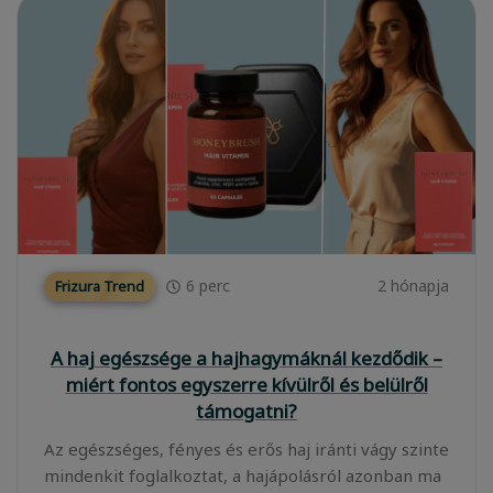
6
perc
2 hónapja
Frizura Trend
A haj egészsége a hajhagymáknál kezdődik –
miért fontos egyszerre kívülről és belülről
támogatni?
Az egészséges, fényes és erős haj iránti vágy szinte
mindenkit foglalkoztat, a hajápolásról azonban ma