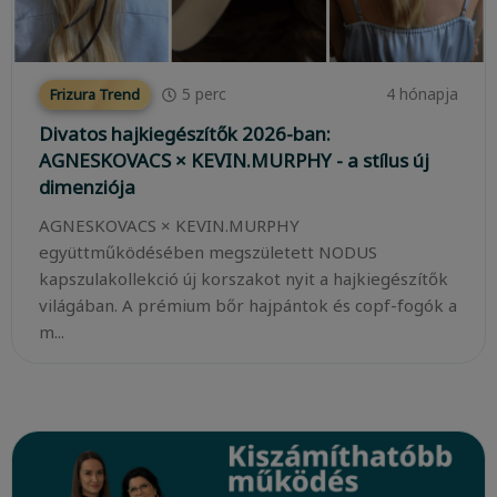
5
perc
4 hónapja
Frizura Trend
Divatos hajkiegészítők 2026-ban:
AGNESKOVACS × KEVIN.MURPHY - a stílus új
dimenziója
AGNESKOVACS × KEVIN.MURPHY
együttműködésében megszületett NODUS
kapszulakollekció új korszakot nyit a hajkiegészítők
világában. A prémium bőr hajpántok és copf-fogók a
m...