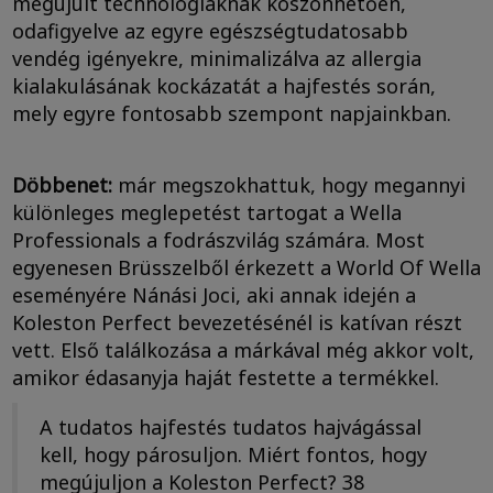
megújult technológiáknak köszönhetően,
odafigyelve az egyre egészségtudatosabb
vendég igényekre, minimalizálva az allergia
kialakulásának kockázatát a hajfestés során,
mely egyre fontosabb szempont napjainkban.
Döbbenet:
már megszokhattuk, hogy megannyi
különleges meglepetést tartogat a Wella
Professionals a fodrászvilág számára. Most
egyenesen Brüsszelből érkezett a World Of Wella
eseményére Nánási Joci, aki annak idején a
Koleston Perfect bevezetésénél is katívan részt
vett. Első találkozása a márkával még akkor volt,
amikor édasanyja haját festette a termékkel.
A tudatos hajfestés tudatos hajvágással
kell, hogy párosuljon. Miért fontos, hogy
megújuljon a Koleston Perfect? 38