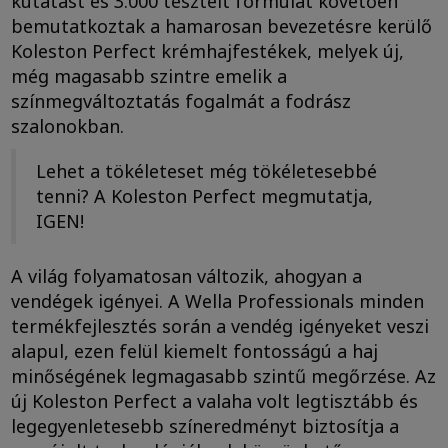
kutatást és 3.000 tesztelt formulát követően
bemutatkoztak a hamarosan bevezetésre kerülő
Koleston Perfect krémhajfestékek, melyek új,
még magasabb szintre emelik a
színmegváltoztatás fogalmát a fodrász
szalonokban.
Lehet a tökéleteset még tökéletesebbé
tenni? A Koleston Perfect megmutatja,
IGEN!
A világ folyamatosan változik, ahogyan a
vendégek igényei. A Wella Professionals minden
termékfejlesztés során a vendég igényeket veszi
alapul, ezen felül kiemelt fontosságú a haj
minőségének legmagasabb szintű megőrzése. Az
új Koleston Perfect a valaha volt legtisztább és
legegyenletesebb színeredményt biztosítja a