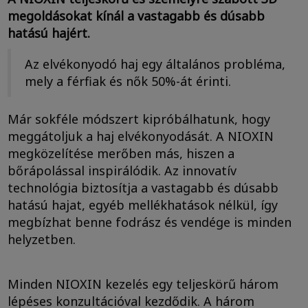
megoldásokat kínál a vastagabb és dúsabb
hatású hajért.
Az elvékonyodó haj egy általános probléma,
mely a férfiak és nők 50%-át érinti.
Már sokféle módszert kipróbálhatunk, hogy
meggátoljuk a haj elvékonyodását. A NIOXIN
megközelítése merőben más, hiszen a
bőrápolással inspirálódik. Az innovatív
technológia biztosítja a vastagabb és dúsabb
hatású hajat, egyéb mellékhatások nélkül, így
megbízhat benne fodrász és vendége is minden
helyzetben.
Minden NIOXIN kezelés egy teljeskörű három
lépéses konzultációval kezdődik. A három