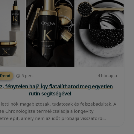
5
perc
4 hónapja
 Trend
z, fénytelen haj? Így fiatalíthatod meg egyetlen
rutin segítségével
eletti nők magabiztosak, tudatosak és felszabadultak. A
se Chronologiste termékcsaládja a longevity
tre épít, amely nem az időt próbálja visszafordí...