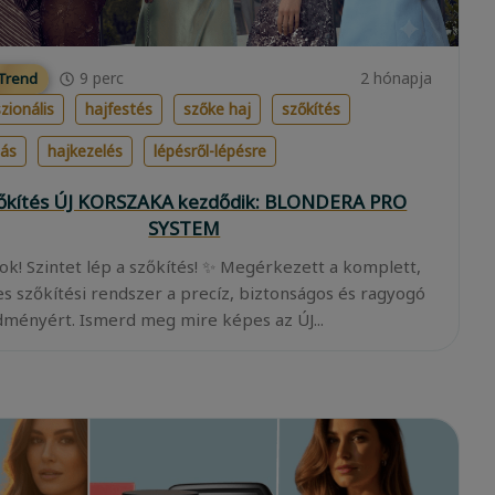
9
perc
2 hónapja
 Trend
zionális
hajfestés
szőke haj
szőkítés
lás
hajkezelés
lépésről-lépésre
zőkítés ÚJ KORSZAKA kezdődik: BLONDERA PRO
SYSTEM
ok! Szintet lép a szőkítés! ✨ Megérkezett a komplett,
es szőkítési rendszer a precíz, biztonságos és ragyogó
ményért. Ismerd meg mire képes az ÚJ...