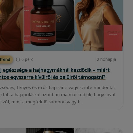
6
perc
2 hónapja
 Trend
j egészsége a hajhagymáknál kezdődik – miért
ntos egyszerre kívülről és belülről támogatni?
zséges, fényes és erős haj iránti vágy szinte mindenkit
oztat, a hajápolásról azonban ma már tudjuk, hogy jóval
 szól, mint a megfelelő sampon vagy h...