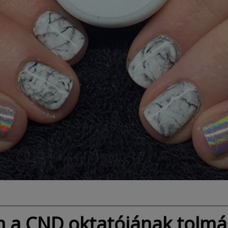
 a CND oktatójának tolm