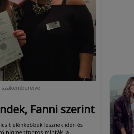
b szakembereivel
ndek, Fanni szerint
kicsit élénkebbek lesznek idén és
öző pigmentporos minták, a