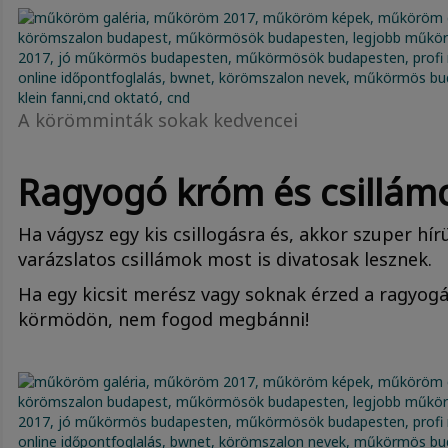
A körömminták sokak kedvencei
Ragyogó króm és csillám
Ha vágysz egy kis csillogásra és, akkor szuper hí
varázslatos csillámok most is divatosak lesznek.
Ha egy kicsit merész vagy soknak érzed a ragyogás
körmödön, nem fogod megbánni!