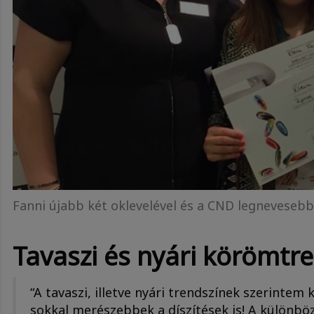
Fanni újabb két oklevelével és a CND legneveseb
Tavaszi és nyári körömtre
“A tavaszi, illetve nyári trendszínek szerintem 
sokkal merészebbek a díszítések is! A különb