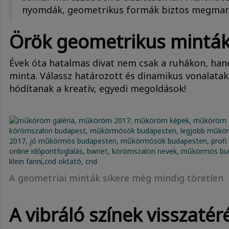
nyomdák, geometrikus formák biztos megmaradn
Örök geometrikus mintá
Évek óta hatalmas divat nem csak a ruhákon, ha
minta. Válassz határozott és dinamikus vonalatak
hódítanak a kreatív, egyedi megoldások!
A geometriai minták sikere még mindig töretlen
A vibráló színek visszatér