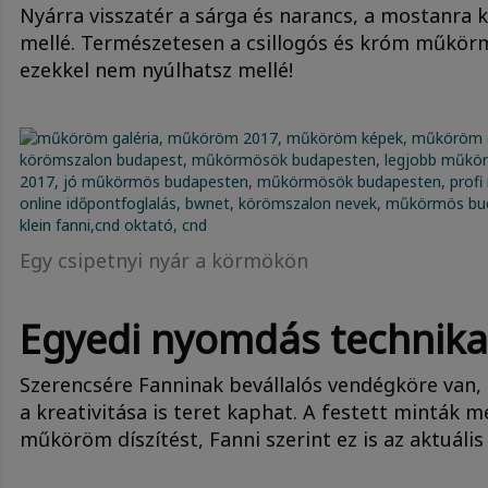
Nyárra visszatér a sárga és narancs, a mostanra
mellé. Természetesen a csillogós és króm műkö
ezekkel nem nyúlhatsz mellé!
Egy csipetnyi nyár a körmökön
Egyedi nyomdás technika
Szerencsére Fanninak bevállalós vendégköre van, 
a kreativitása is teret kaphat. A festett minták 
műköröm díszítést, Fanni szerint ez is az aktuáli