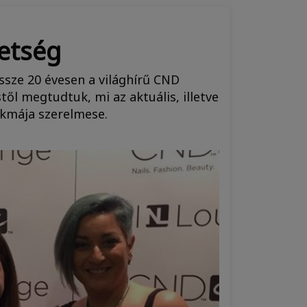
hetség
össze 20 évesen a világhírű CND
ől megtudtuk, mi az aktuális, illetve
akmája szerelmese.