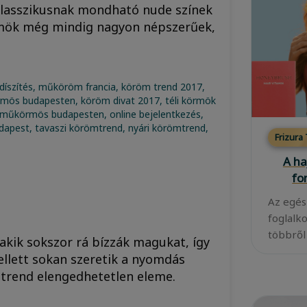
 klasszikusnak mondható nude színek
rmök még mindig nagyon népszerűek,
Frizura
A ha
fo
Az egés
foglalk
többről
akik sokszor rá bízzák magukat, így
mellett sokan szeretik a nyomdás
s trend elengedhetetlen eleme.