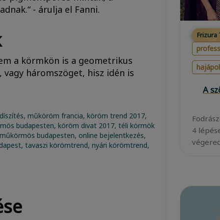
ak.“ - árulja el Fanni.
k
Frizura
profess
nem a körmkön is a geometrikus
hajápo
, vagy háromszöget, hisz idén is
A s
Fodrász
4 lépés
végered
ése