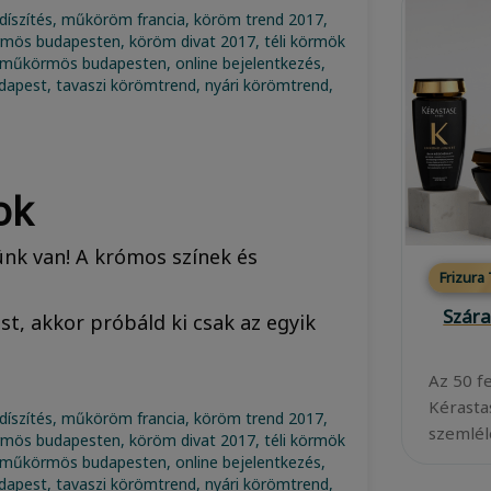
ok
rünk van! A krómos színek és
Frizura
Szára
t, akkor próbáld ki csak az egyik
Az 50 f
Kérasta
szemléle