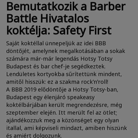
Bemutatkozik a Barber
Battle Hivatalos
koktélja: Safety First
Saját koktéllal ünnepeljük az idei BBB
döntőjét, amelynek megalkotásában a sokak
számára már-már legendás Hotsy Totsy
Budapest és bar chef-je segédkeztek.
Lendületes kortyokba sűrítettünk mindent,
amitől hisszük: ez a szakma rock'n'roll!
A BBB 2019 elődöntője a Hotsy Totsy-ban,
Budapest egy élenjáró speakeasy
koktélbárjában került megrendezésre, még
szeptember elején. Itt merült fel az ötlet;
ajándékozzuk meg a közönséget egy olyan
itallal, ami képviseli mindazt, amiben hiszünk
és amiért dolgozunk.