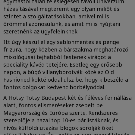
egymástól talán feleslegesen távoli univerzum
házasításával megteremt egy olyan miliőt és
szintet a szolgáltatásokban, amivel mi is
örömmel azonosulunk, és amit mi is nyújtani
szeretnénk az ügyfeleinknek.
Itt úgy készül el egy sablonmentes és penge
frizura, hogy közben a bárszakma meghatározó
mixológusai tejhabból festenek virágot a
speciality kávéd tetejére. Esetleg egy erősebb
napon, a búgó villanyborotvák közé az Old
Fashioned koktéloddal ülsz be, hogy kibeszéld a
fontos dolgokat kedvenc borbélyoddal.
A Hotsy Totsy Budapest két és féléves fennállása
alatt, fontos elismeréseket zsebelt be
Magyarország és Európa szerte. Rendszeres
szereplője a hazai top 10-es bárlistáknak, és
nívós külföldi utazási blogok sorolják őket