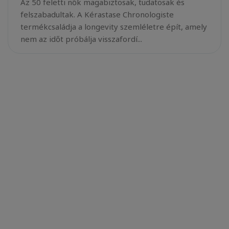
Az 50 feletti nők magabiztosak, tudatosak és
felszabadultak. A Kérastase Chronologiste
termékcsaládja a longevity szemléletre épít, amely
nem az időt próbálja visszafordí...