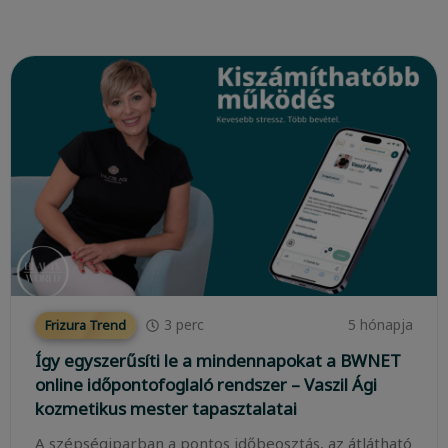
3
perc
5 hónapja
Frizura Trend
Így egyszerűsíti le a mindennapokat a BWNET
online időpontofoglaló rendszer – Vaszil Ági
kozmetikus mester tapasztalatai
A szépségiparban a pontos időbeosztás, az átlátható