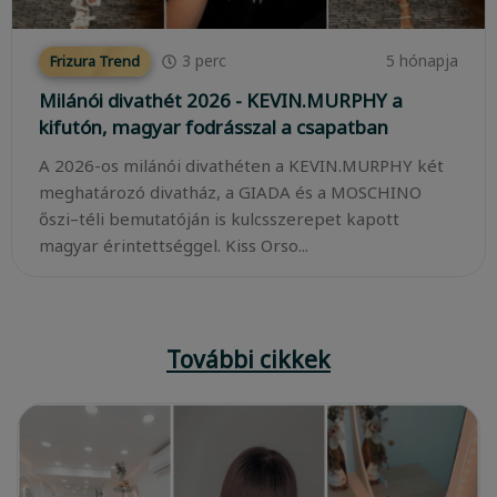
3
perc
5 hónapja
Frizura Trend
Milánói divathét 2026 - KEVIN.MURPHY a
kifutón, magyar fodrásszal a csapatban
A 2026-os milánói divathéten a KEVIN.MURPHY két
meghatározó divatház, a GIADA és a MOSCHINO
őszi–téli bemutatóján is kulcsszerepet kapott
magyar érintettséggel. Kiss Orso...
További cikkek