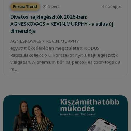
5
perc
4 hónapja
Frizura Trend
Divatos hajkiegészítők 2026-ban:
AGNESKOVACS × KEVIN.MURPHY - a stílus új
dimenziója
AGNESKOVACS × KEVIN.MURPHY
együttműködésében megszületett NODUS
kapszulakollekció új korszakot nyit a hajkiegészítők
világában. A prémium bőr hajpántok és copf-fogók a
m...