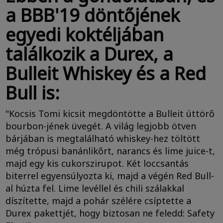
a BBB'19 döntőjének
egyedi koktéljában
találkozik a Durex, a
Bulleit Whiskey és a Red
Bull is:
"Kocsis Tomi kicsit megdöntötte a Bulleit úttörő
bourbon-jének üvegét. A világ legjobb ötven
bárjában is megtalálható whiskey-hez töltött
még trópusi banánlikőrt, narancs és lime juice-t,
majd egy kis cukorszirupot. Két loccsantás
biterrel egyensúlyozta ki, majd a végén Red Bull-
al húzta fel. Lime levéllel és chili szálakkal
díszítette, majd a pohár szélére csíptette a
Durex pakettjét, hogy biztosan ne feledd: Safety