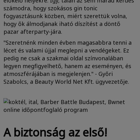
előkelő helyekre. Így, talán az sem marad kérdés
számodra, hogy szokásos gin tonic
fogyasztásunk közben, miért szerettük volna,
hogy ők álmodjanak iható díszítést a döntő
pazar afterparty-jára.
"Szeretnénk minden évben magasabbra tenni a
lécet és valami újjal meglepni a vendégeket. Ez
pedig ne csak a szakmai oldal színvonalában
legyen megfigyelhető, hanem az eseményen, és
atmoszférájában is megjelenjen." - Győri
Szabolcs, a Beauty World Net Kft. ügyvezetője.
A biztonság az első!