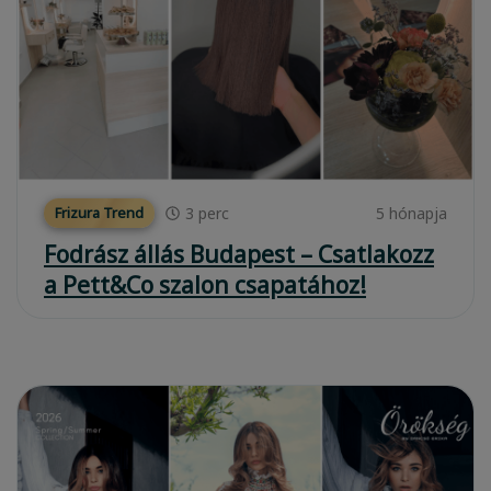
3
perc
5 hónapja
Frizura Trend
Fodrász állás Budapest – Csatlakozz
a Pett&Co szalon csapatához!