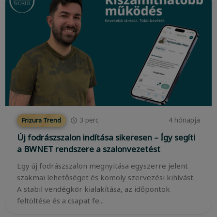
3
perc
4 hónapja
Frizura Trend
Új fodrászszalon indítása sikeresen – Így segíti
a BWNET rendszere a szalonvezetést
Egy új fodrászszalon megnyitása egyszerre jelent
szakmai lehetőséget és komoly szervezési kihívást.
A stabil vendégkör kialakítása, az időpontok
feltöltése és a csapat fe...