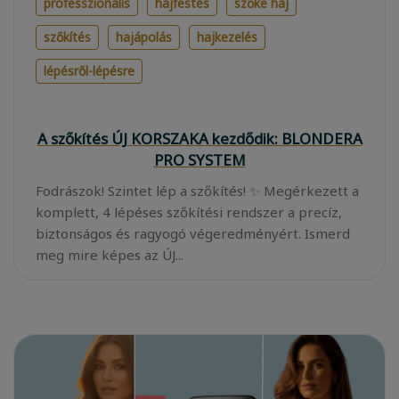
professzionális
hajfestés
szőke haj
szőkítés
hajápolás
hajkezelés
lépésről-lépésre
A szőkítés ÚJ KORSZAKA kezdődik: BLONDERA
PRO SYSTEM
Fodrászok! Szintet lép a szőkítés! ✨ Megérkezett a
komplett, 4 lépéses szőkítési rendszer a precíz,
biztonságos és ragyogó végeredményért. Ismerd
meg mire képes az ÚJ...