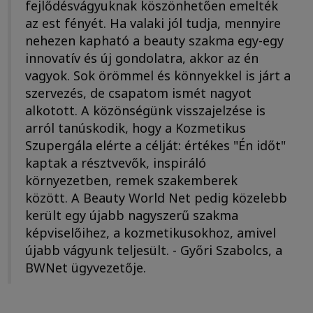
fejlődésvágyuknak köszönhetően emelték
az est fényét. Ha valaki jól tudja, mennyire
nehezen kapható a beauty szakma egy-egy
innovatív és új gondolatra, akkor az én
vagyok. Sok örömmel és könnyekkel is járt a
szervezés, de csapatom ismét nagyot
alkotott. A közönségünk visszajelzése is
arról tanúskodik, hogy a Kozmetikus
Szupergála elérte a célját: értékes "Én időt"
kaptak a résztvevők, inspiráló
környezetben, remek szakemberek
között. A Beauty World Net pedig közelebb
került egy újabb nagyszerű szakma
képviselőihez, a kozmetikusokhoz, amivel
újabb vágyunk teljesült. - Győri Szabolcs, a
BWNet ügyvezetője.