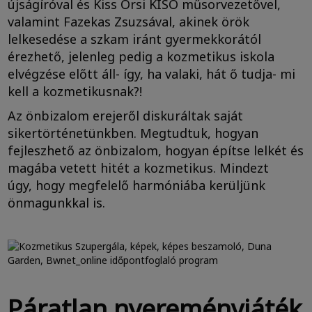
újságíróval és Kiss Orsi KISO műsorvezetővel,
valamint Fazekas Zsuzsával, akinek örök
lelkesedése a szkam iránt gyermekkorától
érezhető, jelenleg pedig a kozmetikus iskola
elvégzése előtt áll- így, ha valaki, hát ő tudja- mi
kell a kozmetikusnak?!
Az önbizalom erejeről diskuráltak saját
sikertörténetünkben. Megtudtuk, hogyan
fejleszhető az önbizalom, hogyan építse lelkét és
magába vetett hitét a kozmetikus. Mindezt
úgy, hogy megfelelő harmóniába kerüljünk
önmagunkkal is.
Páratlan nyereményjáték