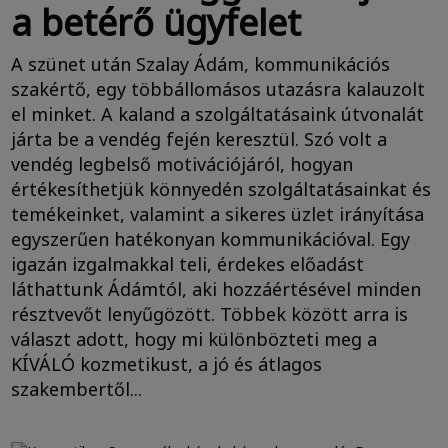
a betérő ügyfelet
A szünet után Szalay Ádám, kommunikációs
szakértő, egy többállomásos utazásra kalauzolt
el minket. A kaland a szolgáltatásaink útvonalát
járta be a vendég fején keresztül. Szó volt a
vendég legbelső motivációjáról, hogyan
értékesíthetjük könnyedén szolgáltatásainkat és
temékeinket, valamint a sikeres üzlet irányítása
egyszerűen hatékonyan kommunikációval. Egy
igazán izgalmakkal teli, érdekes előadást
láthattunk Ádámtól, aki hozzáértésével minden
résztvevőt lenyűgözött. Többek között arra is
választ adott, hogy mi különbözteti meg a
KÍVÁLÓ kozmetikust, a jó és átlagos
szakembertől...