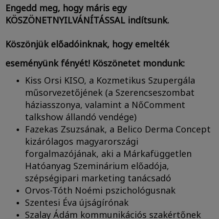
Engedd meg, hogy máris egy
KÖSZÖNETNYILVÁNÍTÁSSAL indítsunk.
Köszönjük előadóinknak, hogy emelték
eseményünk fényét! Köszönetet mondunk:
Kiss Orsi KISO, a Kozmetikus Szupergála
műsorvezetőjének (a Szerencseszombat
háziasszonya, valamint a NőComment
talkshow állandó vendége)
Fazekas Zsuzsának, a Belico Derma Concept
kizárólagos magyarországi
forgalmazójának, aki a Márkafüggetlen
Hatóanyag Szeminárium előadója,
szépségipari marketing tanácsadó
Orvos-Tóth Noémi pszichológusnak
Szentesi Éva újságírónak
Szalay Ádám kommunikációs szakértőnek