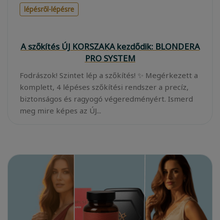
lépésről-lépésre
A szőkítés ÚJ KORSZAKA kezdődik: BLONDERA
PRO SYSTEM
Fodrászok! Szintet lép a szőkítés! ✨ Megérkezett a
komplett, 4 lépéses szőkítési rendszer a precíz,
biztonságos és ragyogó végeredményért. Ismerd
meg mire képes az ÚJ...