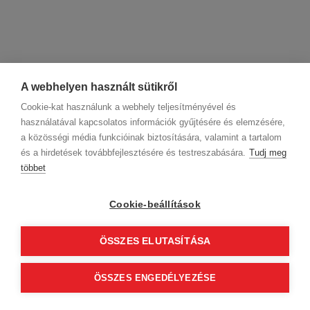
A webhelyen használt sütikről
Cookie-kat használunk a webhely teljesítményével és
használatával kapcsolatos információk gyűjtésére és elemzésére,
a közösségi média funkcióinak biztosítására, valamint a tartalom
és a hirdetések továbbfejlesztésére és testreszabására.
Tudj meg
többet
Cookie-beállítások
ÖSSZES ELUTASÍTÁSA
ÖSSZES ENGEDÉLYEZÉSE
5
perc
4 hónapja
Frizura Trend
Divatos hajkiegészítők 2026-ban: