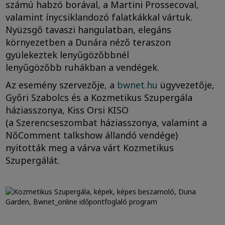
számú habzó borával, a Martini Prossecoval,
valamint ínycsiklandozó falatkákkal vártuk.
Nyüzsgő tavaszi hangulatban, elegáns
környezetben a Dunára néző teraszon
gyülekeztek lenyűgözőbbnél
lenyűgözőbb ruhákban a vendégek.
Az esemény szervezője, a
bwnet.hu
ügyvezetője,
Győri Szabolcs és a Kozmetikus Szupergála
háziasszonya, Kiss Orsi KISO
(a Szerencseszombat háziasszonya, valamint a
NőComment talkshow állandó vendége)
nyitották meg a várva várt Kozmetikus
Szupergálát.