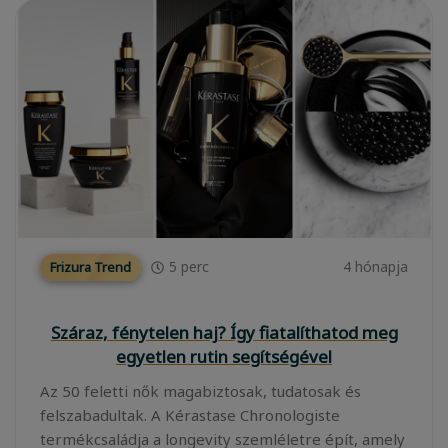
5
perc
4 hónapja
Frizura Trend
Száraz, fénytelen haj? Így fiatalíthatod meg
egyetlen rutin segítségével
Az 50 feletti nők magabiztosak, tudatosak és
felszabadultak. A Kérastase Chronologiste
termékcsaládja a longevity szemléletre épít, amely