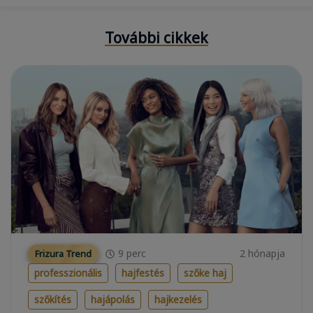
További cikkek
9
perc
2 hónapja
Frizura Trend
professzionális
hajfestés
szőke haj
szőkítés
hajápolás
hajkezelés