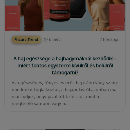
6
perc
2 hónapja
Frizura Trend
A haj egészsége a hajhagymáknál kezdődik –
miért fontos egyszerre kívülről és belülről
támogatni?
Az egészséges, fényes és erős haj iránti vágy szinte
mindenkit foglalkoztat, a hajápolásról azonban ma
már tudjuk, hogy jóval többről szól, mint a
megfelelő sampon vagy h...