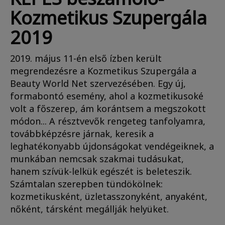
Kozmetikus Szupergála
2019
2019. május 11-én első ízben került
megrendezésre a Kozmetikus Szupergála a
Beauty World Net szervezésében. Egy új,
formabontó esemény, ahol a kozmetikusoké
volt a főszerep, ám korántsem a megszokott
módon... A résztvevők rengeteg tanfolyamra,
továbbképzésre járnak, keresik a
leghatékonyabb újdonságokat vendégeiknek, a
munkában nemcsak szakmai tudásukat,
hanem szívük-lelkük egészét is beleteszik.
Számtalan szerepben tündökölnek:
kozmetikusként, üzletasszonyként, anyaként,
nőként, társként megállják helyüket.