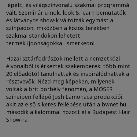
lépett, és világszínvonalú szakmai programmá
vált. Szemináriumok, look & learn bemutatók
és látványos show-k váltották egymást a
színpadon, miközben a közös terekben
szakmai standokon lehetett
termékújdonságokkal ismerkedni.
Hazai sztárfodrászok mellett a nemzetközi
élvonalból is érkeztek szakemberek: több mint
20 előadótól tanulhattak és inspirálódhattak a
résztvevők. Nézd meg képeken, milyenek
voltak a brit borbély fenomén, a MOSER
színeiben fellépő Josh Lamonaca produkciói,
akit az első sikeres fellépése után a bwnet.hu
második alkalommal hozott el a Budapest Hair
Show-ra.