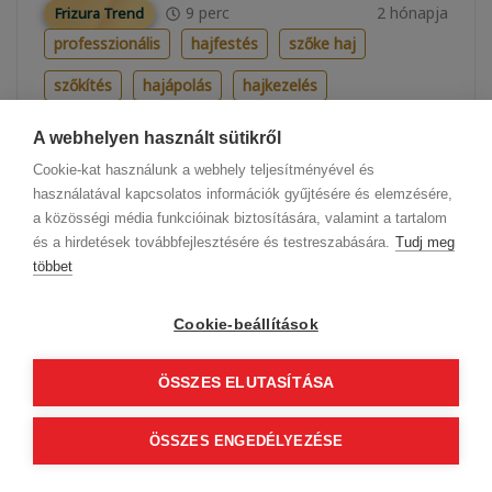
9
perc
2 hónapja
Frizura Trend
professzionális
hajfestés
szőke haj
szőkítés
hajápolás
hajkezelés
lépésről-lépésre
A webhelyen használt sütikről
Cookie-kat használunk a webhely teljesítményével és
használatával kapcsolatos információk gyűjtésére és elemzésére,
A szőkítés ÚJ KORSZAKA kezdődik: BLONDERA
a közösségi média funkcióinak biztosítására, valamint a tartalom
PRO SYSTEM
és a hirdetések továbbfejlesztésére és testreszabására.
Tudj meg
többet
Fodrászok! Szintet lép a szőkítés! ✨ Megérkezett a
komplett, 4 lépéses szőkítési rendszer a precíz,
biztonságos és ragyogó végeredményért. Ismerd
Cookie-beállítások
meg mire képes az ÚJ...
ÖSSZES ELUTASÍTÁSA
ÖSSZES ENGEDÉLYEZÉSE