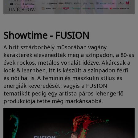
Showtime - FUSION
A brit sztárborbély műsorában vagány
karakterek elevenedtek meg a színpadon, a 80-as
évek rockos, metálos vonalát idézve. Akárcsak a
look & learnben, itt is készült a színpadon férfi
és női haj is. A feminin és maszkulin stílus és
energiák keveredését, vagyis a FUSION
tematikát pedig egy artista páros lehengerlő
produkciója tette még markánsabbá.