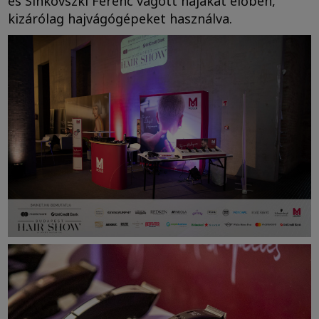
és Sinkovszki Ferenc vágott hajakat élőben,
kizárólag hajvágógépeket használva.