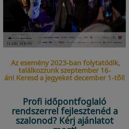
Az esemény 2023-ban folytatódik,
találkozzunk szeptember 16-
án! Keresd a jegyeket december 1-től!
​​​Profi időpontfoglaló
rendszerrel fejlesztenéd a
szalonod? Kérj ajánlatot