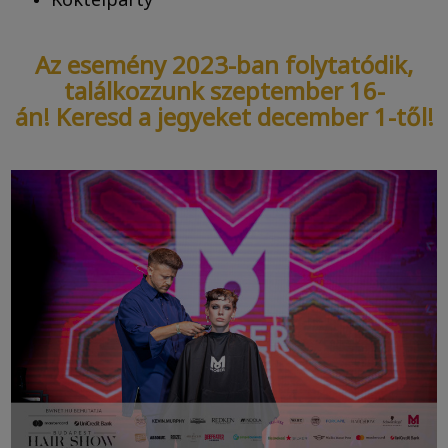
Az esemény 2023-ban folytatódik,
találkozzunk szeptember 16-
án! Keresd a jegyeket december 1-től!