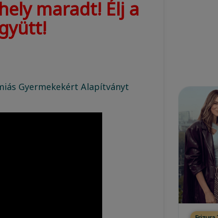
ely maradt! Élj a
gyütt!
iás Gyermekekért Alapítványt
Frizura