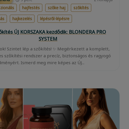
zionális
hajfestés
szőke haj
szőkítés
lás
hajkezelés
lépésről-lépésre
zőkítés ÚJ KORSZAKA kezdődik: BLONDERA PRO
SYSTEM
ok! Szintet lép a szőkítés! ✨ Megérkezett a komplett,
es szőkítési rendszer a precíz, biztonságos és ragyogó
ményért. Ismerd meg mire képes az ÚJ...