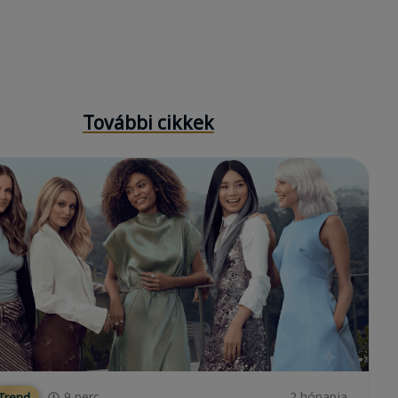
További cikkek
9
perc
2 hónapja
 Trend