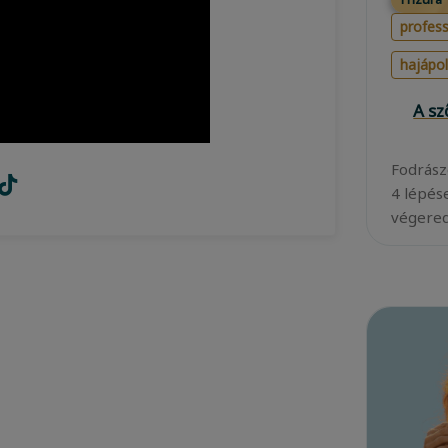
profess
hajápo
A s
Fodrász
4 lépés
végered