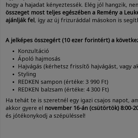
hogy a hajadat kényeztessék. Elég jól hangzik, n
összeget most teljes egészében a Remény a Leu
ajánlják fel
, így az új frizuráddal másokon is segít
A jelképes összegért (10 ezer forintért) a követk
Konzultáció
Ápoló hajmosás
Hajvágás (kérhetsz frissítő hajvágást, vagy a
Styling
REDKEN sampon (értéke: 3 990 Ft)
REDKEN balzsam (értéke: 4 300 Ft)
Ha tehát te is szeretnél egy igazi csajos napot, am
akkor gyere el
november 16-án (csütörtök) 8:00-2
és jótékonykodj a szépüléssel!