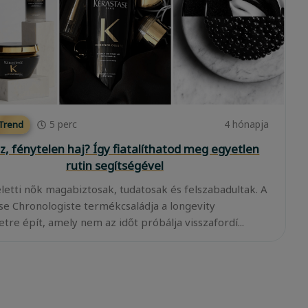
5
perc
4 hónapja
 Trend
z, fénytelen haj? Így fiatalíthatod meg egyetlen
rutin segítségével
eletti nők magabiztosak, tudatosak és felszabadultak. A
se Chronologiste termékcsaládja a longevity
tre épít, amely nem az időt próbálja visszafordí...