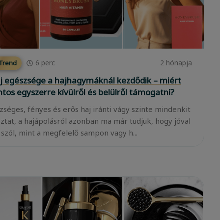
6
perc
2 hónapja
 Trend
j egészsége a hajhagymáknál kezdődik – miért
ntos egyszerre kívülről és belülről támogatni?
zséges, fényes és erős haj iránti vágy szinte mindenkit
oztat, a hajápolásról azonban ma már tudjuk, hogy jóval
 szól, mint a megfelelő sampon vagy h...