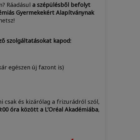
em? Ráadásul
a szépülésből befolyt
kémiás Gyermekekért Alapítványnak
hetsz!
ező szolgáltatásokat kapod:
kár egészen új fazont is)
i csak és kizárólag a frizurádról szól,
0:00 óra között a L’Oréal Akadémiába
,