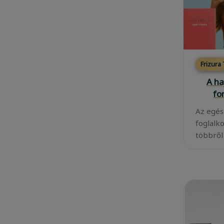
Frizura
A ha
fo
Az egés
foglalk
többről