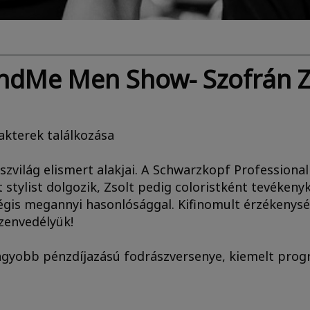
ndMe Men Show- Szofrán Zs
akterek találkozása
ászvilág elismert alakjai. A Schwarzkopf Professio
nt stylist dolgozik, Zsolt pedig coloristként tevék
égis megannyi hasonlósággal. Kifinomult érzékenysé
szenvedélyük!
agyobb pénzdíjazású fodrászversenye, kiemelt pro