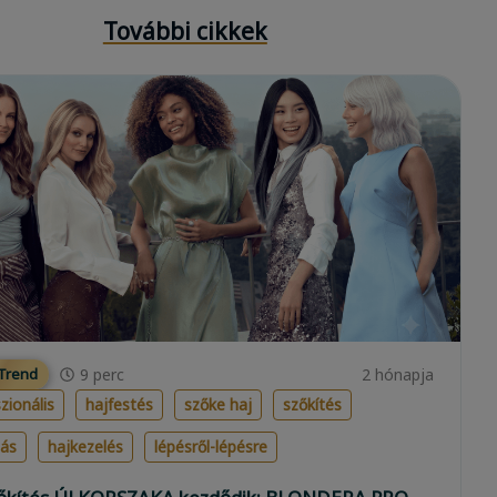
További cikkek
9
perc
2 hónapja
 Trend
zionális
hajfestés
szőke haj
szőkítés
lás
hajkezelés
lépésről-lépésre