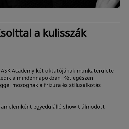
olttal a kulisszák
nal ASK Academy két oktatójának munkaterülete
enykedik a mindennapokban. Két egészen
ggel mozognak a frizura és stílusalkotás
gramelemként egyedülálló show-t álmodott