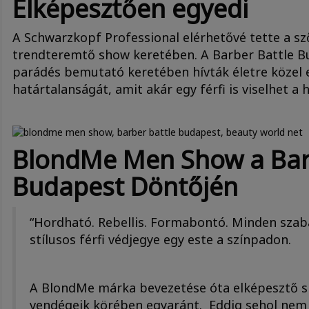
Elképesztően egyedi
A Schwarzkopf Professional elérhetővé tette a sző
trendteremtő show keretében. A Barber Battle B
parádés bemutató keretében hívták életre közel e
határtalanságát, amit akár egy férfi is viselhet 
BlondMe Men Show a Bar
Budapest Döntőjén
“Hordható. Rebellis. Formabontó. Minden szabá
stílusos férfi védjegye egy este a színpadon.
A BlondMe márka bevezetése óta elképesztő si
vendégeik körében egyaránt. Eddig sehol nem