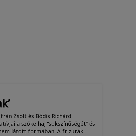
k’
rán Zsolt és Bódis Richárd
ívjai a szőke haj “sokszínűségét” és
nem látott formában. A frizurák