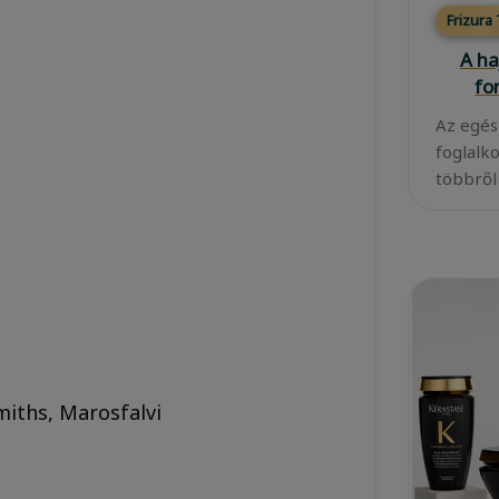
Frizura
A ha
fo
Az egés
foglalk
többről
Smiths, Marosfalvi