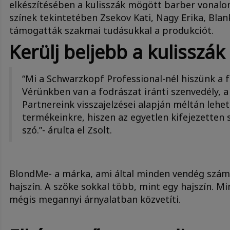
elkészítésében a kulisszák mögött barber vonalo
színek tekintetében Zsekov Kati, Nagy Erika, Blan
támogatták szakmai tudásukkal a produkciót.
Kerülj beljebb a kulisszá
“Mi a Schwarzkopf Professional-nél hiszünk a
Vérünkben van a fodrászat iránti szenvedély, 
Partnereink visszajelzései alapján méltán leh
termékeinkre, hiszen az egyetlen kifejezetten
szó.”- árulta el Zsolt.
BlondMe- a márka, ami által minden vendég számá
hajszín. A szőke sokkal több, mint egy hajszín. Mi
mégis megannyi árnyalatban közvetíti.