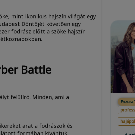
ke, mint ikonikus hajszín világát egy
udapest Döntőjét követően egy
zer fodrász előtt a szőke hajszín
a hétköznapokban.
ber Battle
lyt felülíró. Minden, ami a
Frizura
profess
hajápo
kereket arat a fodrászok és
 látott formában kívántuk