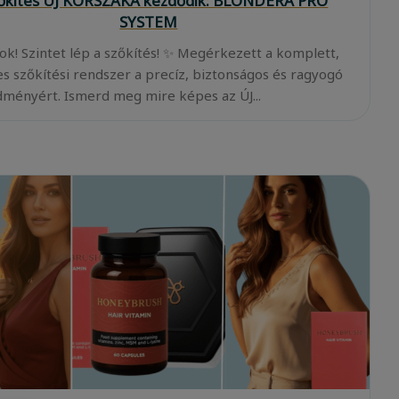
zőkítés ÚJ KORSZAKA kezdődik: BLONDERA PRO
SYSTEM
ok! Szintet lép a szőkítés! ✨ Megérkezett a komplett,
es szőkítési rendszer a precíz, biztonságos és ragyogó
ményért. Ismerd meg mire képes az ÚJ...