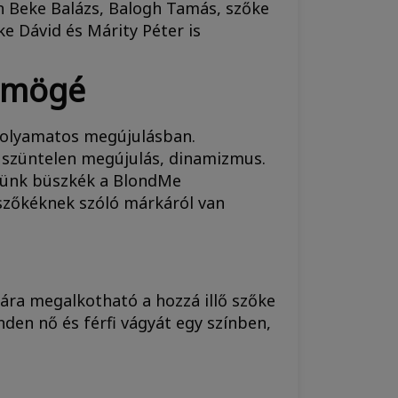
n Beke Balázs, Balogh Tamás, szőke
ke Dávid és Márity Péter is
k mögé
 folyamatos megújulásban.
a szüntelen megújulás, dinamizmus.
etünk büszkék a BlondMe
 szőkéknek szóló márkáról van
ra megalkotható a hozzá illő szőke
nden nő és férfi vágyát egy színben,