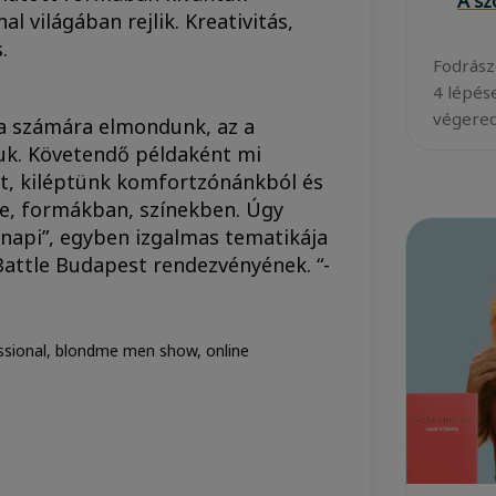
A s
 világában rejlik. Kreativitás,
.
Fodrász
4 lépés
végered
a számára elmondunk, az a
uk. Követendő példaként mi
at, kiléptünk komfortzónánkból és
e, formákban, színekben. Úgy
napi”, egyben izgalmas tematikája
attle Budapest rendezvényének. “-