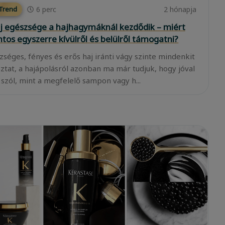
6
perc
2 hónapja
 Trend
j egészsége a hajhagymáknál kezdődik – miért
ntos egyszerre kívülről és belülről támogatni?
zséges, fényes és erős haj iránti vágy szinte mindenkit
oztat, a hajápolásról azonban ma már tudjuk, hogy jóval
 szól, mint a megfelelő sampon vagy h...