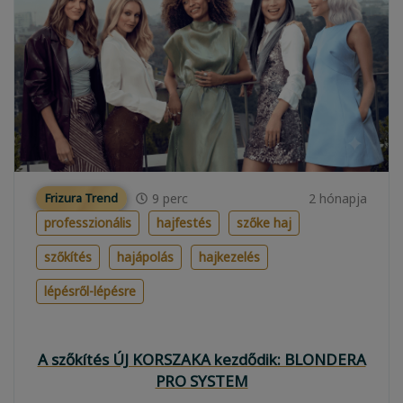
9
perc
2 hónapja
Frizura Trend
professzionális
hajfestés
szőke haj
szőkítés
hajápolás
hajkezelés
lépésről-lépésre
A szőkítés ÚJ KORSZAKA kezdődik: BLONDERA
PRO SYSTEM