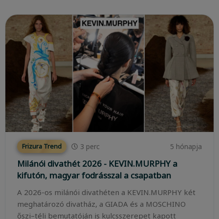
3
perc
5 hónapja
Frizura Trend
Milánói divathét 2026 - KEVIN.MURPHY a
kifutón, magyar fodrásszal a csapatban
A 2026-os milánói divathéten a KEVIN.MURPHY két
meghatározó divatház, a GIADA és a MOSCHINO
őszi–téli bemutatóján is kulcsszerepet kapott