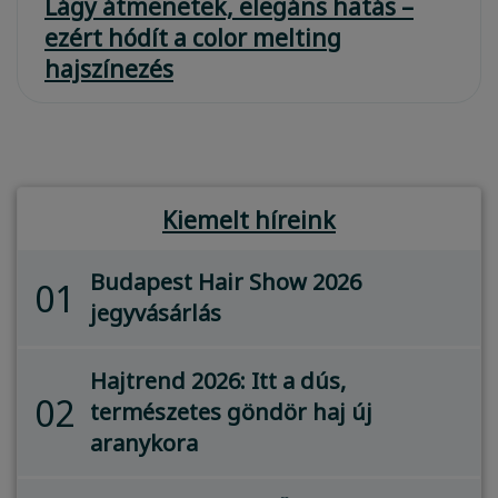
Lágy átmenetek, elegáns hatás –
ezért hódít a color melting
hajszínezés
Kiemelt híreink
Budapest Hair Show 2026
01
jegyvásárlás
Hajtrend 2026: Itt a dús,
02
természetes göndör haj új
aranykora