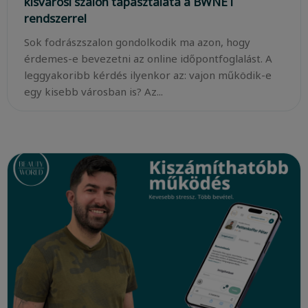
kisvárosi szalon tapasztalata a BWNET
rendszerrel
Sok fodrászszalon gondolkodik ma azon, hogy
érdemes-e bevezetni az online időpontfoglalást. A
leggyakoribb kérdés ilyenkor az: vajon működik-e
egy kisebb városban is? Az...