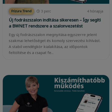
3
perc
4 hónapja
Frizura Trend
Új fodrászszalon indítása sikeresen – Így segíti
a BWNET rendszere a szalonvezetést
Egy új fodrászszalon megnyitása egyszerre jelent
szakmai lehetőséget és komoly szervezési kihívást.
A stabil vendégkör kialakítása, az időpontok
feltöltése és a csapat fe...