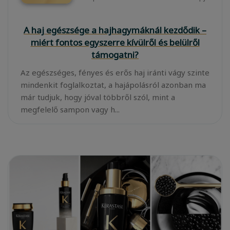
A haj egészsége a hajhagymáknál kezdődik –
miért fontos egyszerre kívülről és belülről
támogatni?
Az egészséges, fényes és erős haj iránti vágy szinte
mindenkit foglalkoztat, a hajápolásról azonban ma
már tudjuk, hogy jóval többről szól, mint a
megfelelő sampon vagy h...