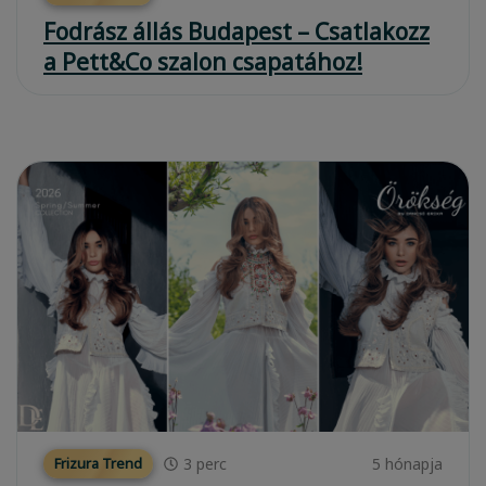
Fodrász állás Budapest – Csatlakozz
a Pett&Co szalon csapatához!
3
perc
5 hónapja
Frizura Trend