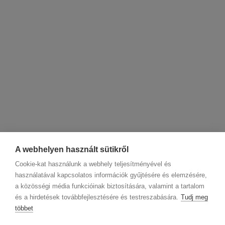
A webhelyen használt sütikről
Cookie-kat használunk a webhely teljesítményével és
használatával kapcsolatos információk gyűjtésére és elemzésére,
a közösségi média funkcióinak biztosítására, valamint a tartalom
és a hirdetések továbbfejlesztésére és testreszabására.
Tudj meg
többet
Cégadatok
BWNET adatkezelési tájékoztató