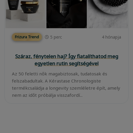
5
perc
4 hónapja
Frizura Trend
Száraz, fénytelen haj? Így fiatalíthatod meg
egyetlen rutin segítségével
Az 50 feletti nők magabiztosak, tudatosak és
felszabadultak. A Kérastase Chronologiste
termékcsaládja a longevity szemléletre épít, amely
nem az időt próbálja visszafordí...