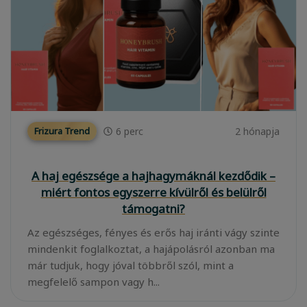
6
perc
2 hónapja
Frizura Trend
A haj egészsége a hajhagymáknál kezdődik –
miért fontos egyszerre kívülről és belülről
támogatni?
Az egészséges, fényes és erős haj iránti vágy szinte
mindenkit foglalkoztat, a hajápolásról azonban ma
már tudjuk, hogy jóval többről szól, mint a
megfelelő sampon vagy h...