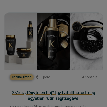
5
perc
4 hónapja
Frizura Trend
Száraz, fénytelen haj? Így fiatalíthatod meg
egyetlen rutin segítségével
Az 50 feletti nők magabiztosak, tudatosak és