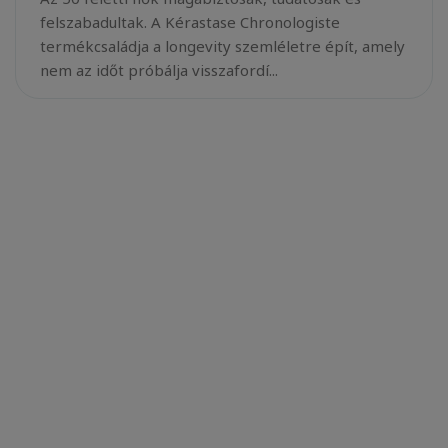
felszabadultak. A Kérastase Chronologiste
termékcsaládja a longevity szemléletre épít, amely
nem az időt próbálja visszafordí...