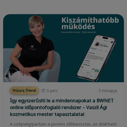
3
perc
5 hónapja
Frizura Trend
Így egyszerűsíti le a mindennapokat a BWNET
online időpontofoglaló rendszer – Vaszil Ági
kozmetikus mester tapasztalatai
A szépségiparban a pontos időbeosztás, az átlátható