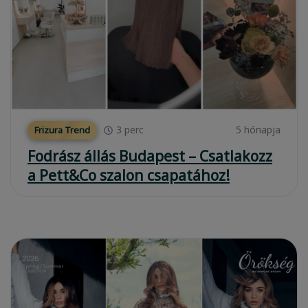
3
perc
5 hónapja
Frizura Trend
Fodrász állás Budapest – Csatlakozz
a Pett&Co szalon csapatához!