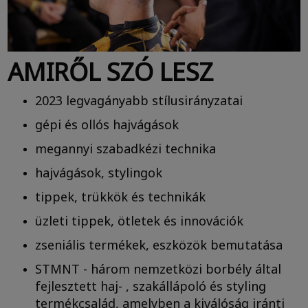
AMIRŐL SZÓ LESZ
2023 legvagányabb stílusirányzatai
gépi és ollós hajvágások
megannyi szabadkézi technika
hajvágások, stylingok
tippek, trükkök és technikák
üzleti tippek, ötletek és innovációk
zseniális termékek, eszközök bemutatása
STMNT - három nemzetközi borbély által
fejlesztett haj- , szakállápoló és styling
termékcsalád, amelyben a kiválóság iránti