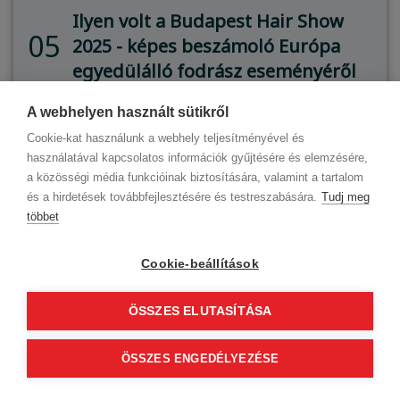
Ilyen volt a Budapest Hair Show
05
2025 - képes beszámoló Európa
egyedülálló fodrász eseményéről
A webhelyen használt sütikről
Cookie-kat használunk a webhely teljesítményével és
használatával kapcsolatos információk gyűjtésére és elemzésére,
a közösségi média funkcióinak biztosítására, valamint a tartalom
és a hirdetések továbbfejlesztésére és testreszabására.
Tudj meg
többet
Cookie-beállítások
ÖSSZES ELUTASÍTÁSA
ÖSSZES ENGEDÉLYEZÉSE