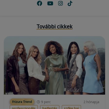
További cikkek
9
perc
2 hónapja
Frizura Trend
professzionális
hajfestés
szőke haj