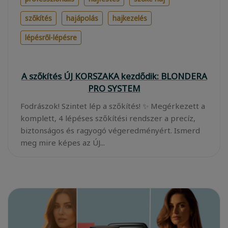
szőkítés
hajápolás
hajkezelés
lépésről-lépésre
A szőkítés ÚJ KORSZAKA kezdődik: BLONDERA
PRO SYSTEM
Fodrászok! Szintet lép a szőkítés! ✨ Megérkezett a
komplett, 4 lépéses szőkítési rendszer a precíz,
biztonságos és ragyogó végeredményért. Ismerd
meg mire képes az ÚJ...