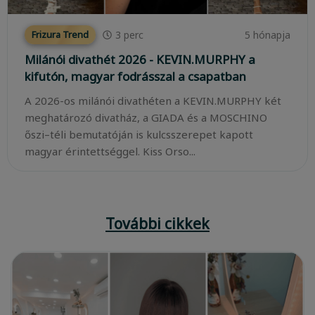
3
perc
5 hónapja
Frizura Trend
Milánói divathét 2026 - KEVIN.MURPHY a
kifutón, magyar fodrásszal a csapatban
A 2026-os milánói divathéten a KEVIN.MURPHY két
meghatározó divatház, a GIADA és a MOSCHINO
őszi–téli bemutatóján is kulcsszerepet kapott
magyar érintettséggel. Kiss Orso...
További cikkek