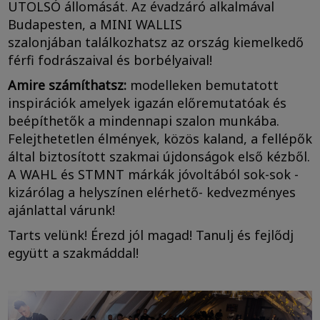
UTOLSÓ állomását. Az évadzáró alkalmával
Budapesten, a MINI WALLIS
szalonjában találkozhatsz az ország kiemelkedő
férfi fodrászaival és borbélyaival!
Amire számíthatsz:
modelleken bemutatott
inspirációk amelyek igazán előremutatóak és
beépíthetők a mindennapi szalon munkába.
Felejthetetlen élmények, közös kaland, a fellépők
által biztosított szakmai újdonságok első kézből.
A WAHL és STMNT márkák jóvoltából sok-sok -
kizárólag a helyszínen elérhető- kedvezményes
ajánlattal várunk!
Tarts velünk! Érezd jól magad! Tanulj és fejlődj
együtt a szakmáddal!