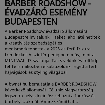
BARBER ROADSHOW -
ÉVADZÁRÓ ESEMÉNY
BUDAPESTEN
A Barber Roadshow évadzáró állomására
Budapestre invitálunk Titeket, ahol átélhetitek
a kreativitás szabadságát és
megismerkedhettek a 2023-as férfi frizura
trendekkel! A színtér pedig nem más, mint a
MINI WALLIS szalonja. Tarts velünk és töltődj
fel Te is miközben elkalauzolunk Téged a férfi
hajvágások és styling világába!
A bwnet.hu bemutatja a BARBER ROADSHOW
következő állomását. Célunk: Magyarország
legszebb helyszínein összehozni a fodrász és
borbély szakmát. Amire számíthatsz: