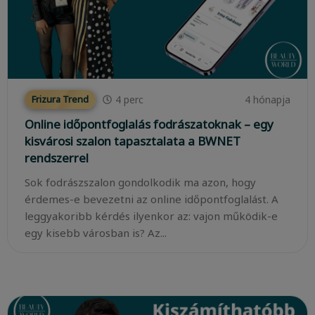
4
perc
4 hónapja
Frizura Trend
Online időpontfoglalás fodrászatoknak – egy
kisvárosi szalon tapasztalata a BWNET
rendszerrel
Sok fodrászszalon gondolkodik ma azon, hogy
érdemes-e bevezetni az online időpontfoglalást. A
leggyakoribb kérdés ilyenkor az: vajon működik-e
egy kisebb városban is? Az...