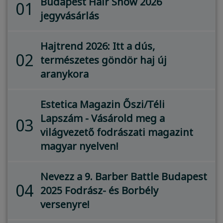
Budapest Hair Show 2026
01
jegyvásárlás
Hajtrend 2026: Itt a dús,
02
természetes göndör haj új
aranykora
Estetica Magazin Őszi/Téli
Lapszám - Vásárold meg a
03
világvezető fodrászati magazint
magyar nyelven!
Nevezz a 9. Barber Battle Budapest
04
2025 Fodrász- és Borbély
versenyre!