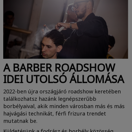
A BARBER ROADSHOW
IDEI UTOLSÓ ÁLLOMÁSA
2022-ben újra országjáró roadshow keretében
találkozhatsz hazánk legnépszerűbb
borbélyaival, akik minden városban más és más
hajvágási technikát, férfi frizura trendet
mutatnak be.
Küldetésünk a fodrász és borbély közösség