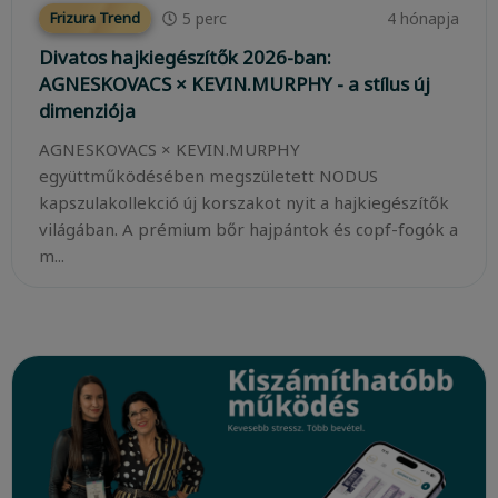
5
perc
4 hónapja
Frizura Trend
Divatos hajkiegészítők 2026-ban:
AGNESKOVACS × KEVIN.MURPHY - a stílus új
dimenziója
AGNESKOVACS × KEVIN.MURPHY
együttműködésében megszületett NODUS
kapszulakollekció új korszakot nyit a hajkiegészítők
világában. A prémium bőr hajpántok és copf-fogók a
m...