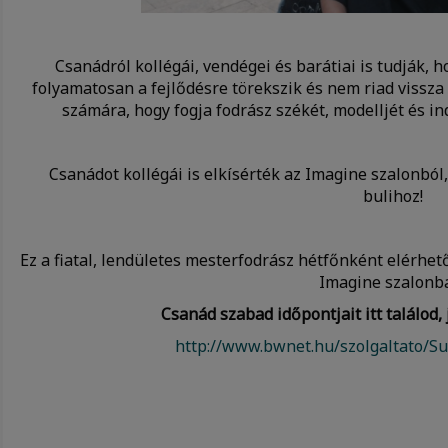
Csanádról kollégái, vendégei és barátiai is tudják, 
folyamatosan a fejlődésre törekszik és nem riad vissza
számára, hogy fogja fodrász székét, modelljét és in
Csanádot kollégái is elkísérték az Imagine szalonból,
bulihoz!
Ez a fiatal, lendületes mesterfodrász hétfőnként elérh
Imagine szalonb
Csanád szabad időpontjait itt találod,
http://www.bwnet.hu/szolgaltato/