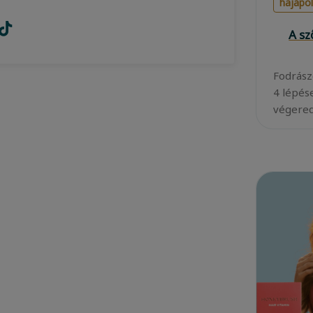
hajápo
A s
Fodrász
4 lépés
végered