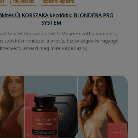
lás
hajkezelés
lépésről-lépésre
zőkítés ÚJ KORSZAKA kezdődik: BLONDERA PRO
SYSTEM
ok! Szintet lép a szőkítés! ✨ Megérkezett a komplett,
es szőkítési rendszer a precíz, biztonságos és ragyogó
ményért. Ismerd meg mire képes az ÚJ...