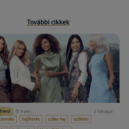
További cikkek
9
perc
2 hónapja
 Trend
zionális
hajfestés
szőke haj
szőkítés