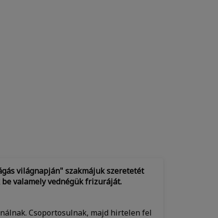
vágás világnapján" szakmájuk szeretetét
k be valamely vednégük frizuráját.
nálnak. Csoportosulnak, majd hirtelen fel