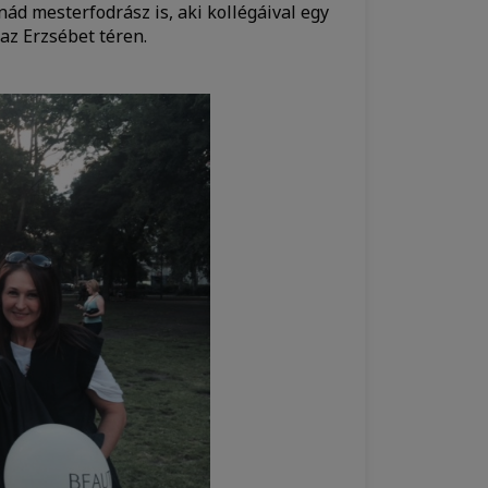
anád mesterfodrász is, aki kollégáival egy
 az Erzsébet téren.