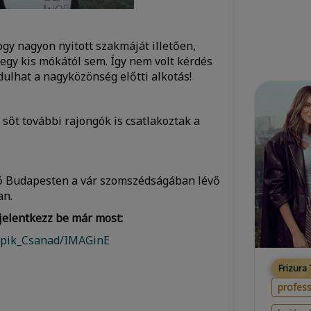
hogy nagyon nyitott szakmáját illetően,
 egy kis mókától sem. Így nem volt kérdés
dulhat a nagyközönség előtti alkotás!
 sőt további rajongók is csatlakoztak a
ető Budapesten a vár szomszédságában lévő
an.
 jelentkezz be már most:
Supik_Csanad/IMAGinE
Frizura
profess