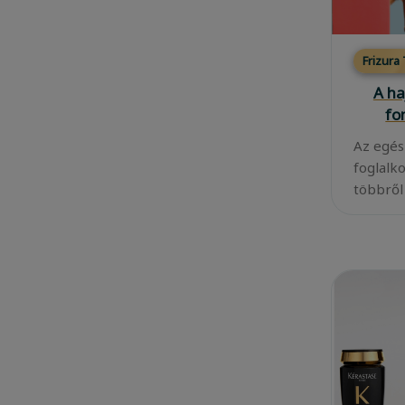
Frizura
A ha
fo
Az egés
foglalk
többről