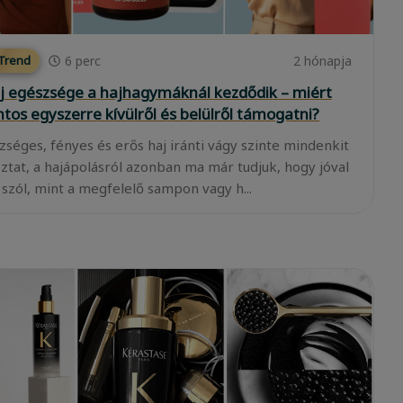
6
perc
2 hónapja
 Trend
j egészsége a hajhagymáknál kezdődik – miért
ntos egyszerre kívülről és belülről támogatni?
zséges, fényes és erős haj iránti vágy szinte mindenkit
oztat, a hajápolásról azonban ma már tudjuk, hogy jóval
 szól, mint a megfelelő sampon vagy h...