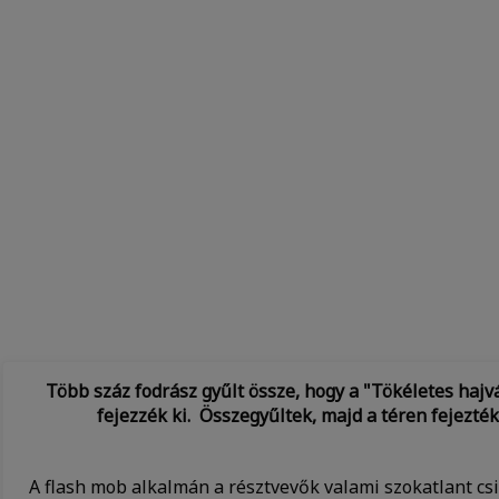
Több száz fodrász gyűlt össze, hogy a "Tökéletes haj
fejezzék ki. Összegyűltek, majd a téren fejezté
A flash mob alkalmán a résztvevők valami szokatlant csi