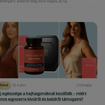
ményért. Ismerd meg mire képes az ÚJ...
6
perc
2 hónapja
 Trend
j egészsége a hajhagymáknál kezdődik – miért
ntos egyszerre kívülről és belülről támogatni?