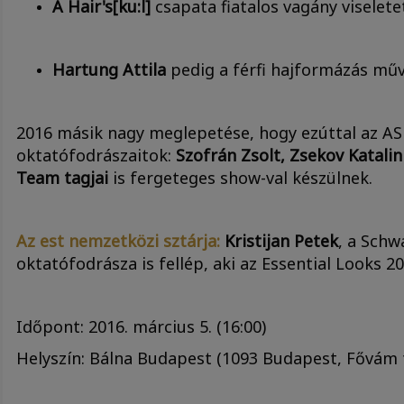
A Hair's[ku:l]
csapata fiatalos vagány viselete
Hartung Attila
pedig a férfi hajformázás mű
2016 másik nagy meglepetése, hogy ezúttal az A
oktatófodrászaitok:
Szofrán Zsolt, Zsekov Katalin
Team tagjai
is fergeteges show-val készülnek.
Az est nemzetközi sztárja:
Kristijan Petek
, a Schw
oktatófodrásza is fellép, aki az Essential Looks 2
Időpont: 2016. március 5. (16:00)
Helyszín: Bálna Budapest (1093 Budapest, Fővám t