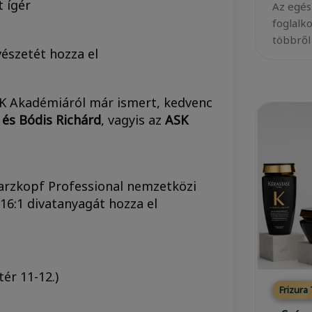
t ígér
Az egés
foglalk
többről
vészetét hozza el
SK Akadémiáról már ismert, kedvenc
 és Bódis Richárd
, vagyis az
ASK
arzkopf Professional nemzetközi
016:1 divatanyagát hozza el
ér 11-12.)
Frizura