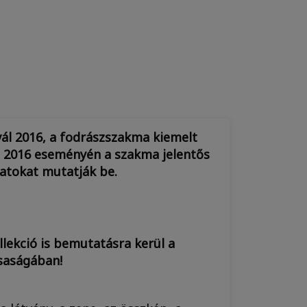
vál 2016, a fodrászszakma kiemelt
l 2016 eseményén a szakma jelentős
yzatokat mutatják be.
llekció is bemutatásra kerül a
saságában!