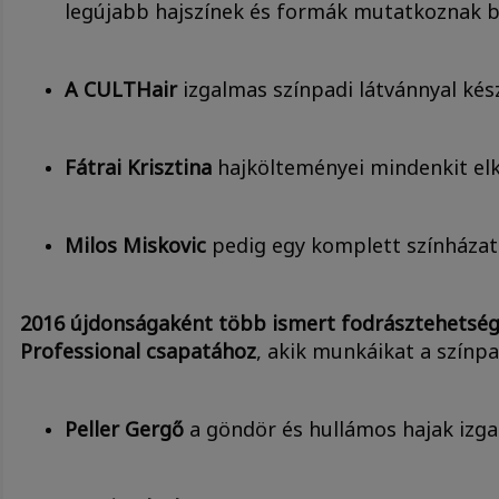
legújabb hajszínek és formák mutatkoznak 
A CULTHair
izgalmas színpadi látvánnyal kés
Fátrai Krisztina
hajkölteményei mindenkit el
Milos Miskovic
pedig egy komplett színházat 
2016 újdonságaként több ismert fodrásztehetség
Professional csapatához
, akik munkáikat a színp
Peller Gergő
a göndör és hullámos hajak izga