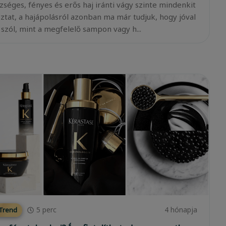
zséges, fényes és erős haj iránti vágy szinte mindenkit
oztat, a hajápolásról azonban ma már tudjuk, hogy jóval
 szól, mint a megfelelő sampon vagy h...
5
perc
4 hónapja
 Trend