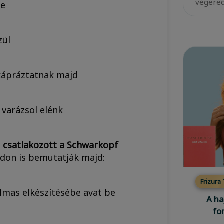
végered
be
zül
kápráztatnak majd
varázsol elénk
 csatlakozott a Schwarkopf
adon is bemutatják majd:
Frizura
lmas elkészítésébe avat be
A ha
fo