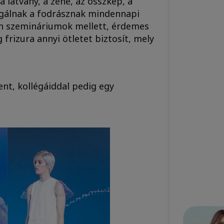
 látvány, a zene, az összkép, a
olgálnak a fodrásznak mindennapi
rn szemináriumok mellett, érdemes
frizura annyi ötletet biztosít, mely
nt, kollégáiddal pedig egy