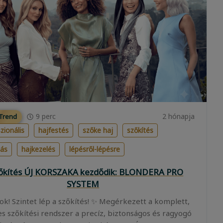
9
perc
2 hónapja
 Trend
zionális
hajfestés
szőke haj
szőkítés
lás
hajkezelés
lépésről-lépésre
zőkítés ÚJ KORSZAKA kezdődik: BLONDERA PRO
SYSTEM
ok! Szintet lép a szőkítés! ✨ Megérkezett a komplett,
es szőkítési rendszer a precíz, biztonságos és ragyogó