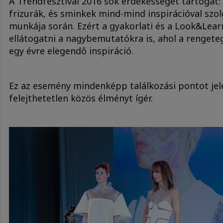
A Trendfesztivál 2016 sok érdekességet tartogat: a
frizurák, és sminkek mind-mind inspirációval sz
munkája során. Ezért a gyakorlati és a Look&Lea
ellátogatni a nagybemutatókra is, ahol a rengeteg 
egy évre elegendő inspiráció.
Ez az esemény mindenképp találkozási pontot jele
felejthetetlen közös élményt ígér.