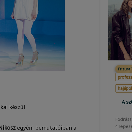
Frizura
profess
hajápo
A s
kal készül
Fodrász
4 lépés
Nikosz
egyéni bemutatóiban a