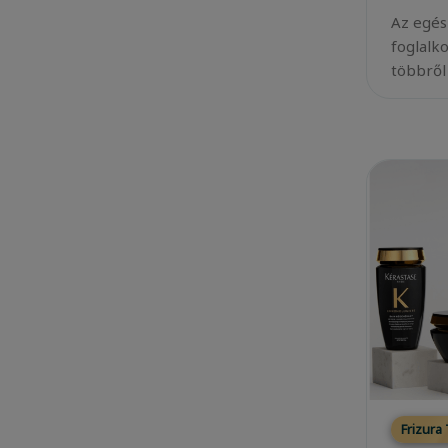
Az egés
foglalk
többről
Frizura