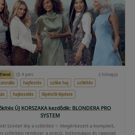
9
perc
2 hónapja
 Trend
zionális
hajfestés
szőke haj
szőkítés
lás
hajkezelés
lépésről-lépésre
zőkítés ÚJ KORSZAKA kezdődik: BLONDERA PRO
SYSTEM
ok! Szintet lép a szőkítés! ✨ Megérkezett a komplett,
es szőkítési rendszer a precíz, biztonságos és ragyogó