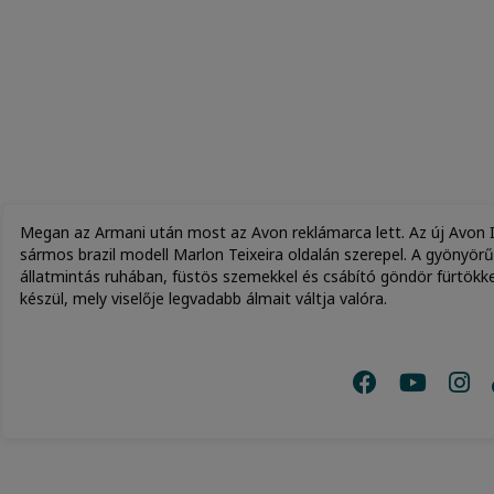
Megan az Armani után most az Avon reklámarca lett. Az új Avon I
sármos brazil modell Marlon Teixeira oldalán szerepel. A gyönyör
állatmintás ruhában, füstös szemekkel és csábító göndör fürtökkel 
készül, mely viselője legvadabb álmait váltja valóra.