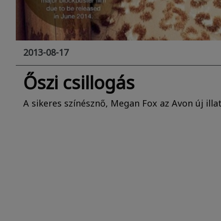
2013-08-17
Őszi csillogás
A sikeres színésznő, Megan Fox az Avon új illa