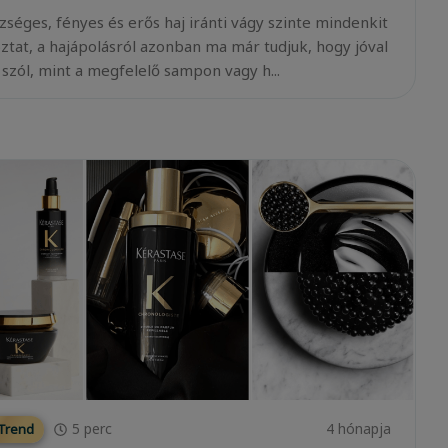
zséges, fényes és erős haj iránti vágy szinte mindenkit
oztat, a hajápolásról azonban ma már tudjuk, hogy jóval
 szól, mint a megfelelő sampon vagy h...
5
perc
4 hónapja
 Trend