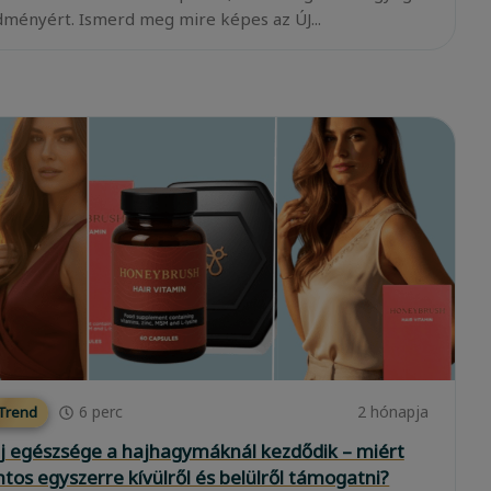
ményért. Ismerd meg mire képes az ÚJ...
6
perc
2 hónapja
 Trend
j egészsége a hajhagymáknál kezdődik – miért
ntos egyszerre kívülről és belülről támogatni?