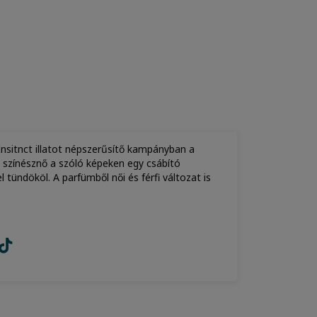
nsitnct illatot népszerűsítő kampányban a
ű színésznő a szóló képeken egy csábító
tündököl. A parfümből női és férfi változat is