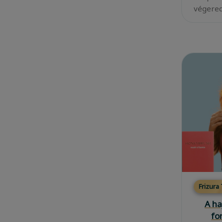
végered
Frizura
A ha
fo