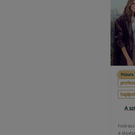
Frizura
profess
hajápo
A s
Fodrász
4 lépés