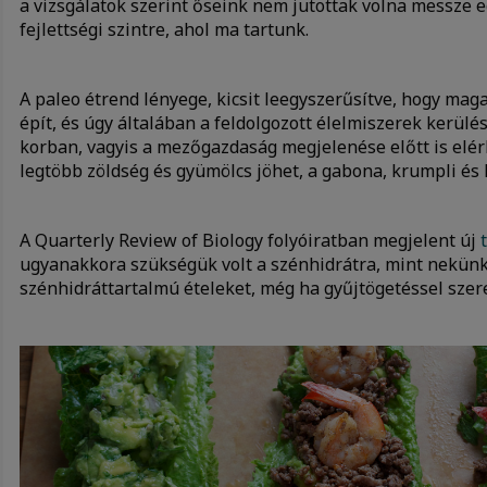
a vizsgálatok szerint őseink nem jutottak volna messze eg
fejlettségi szintre, ahol ma tartunk.
A paleo étrend lényege, kicsit leegyszerűsítve, hogy mag
épít, és úgy általában a feldolgozott élelmiszerek kerülés
korban, vagyis a mezőgazdaság megjelenése előtt is elérhe
legtöbb zöldség és gyümölcs jöhet, a gabona, krumpli és
A Quarterly Review of Biology folyóiratban megjelent új
ugyanakkora szükségük volt a szénhidrátra, mint nekünk,
szénhidráttartalmú ételeket, még ha gyűjtögetéssel szer