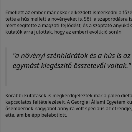
Emellett az ember már ekkor elkezdett ismerkedni a főz
tette a hús mellett a növényeket is. Sőt, a szaporodásra i
mert segítette a magzati fejlődést, és a szoptató anyukák
kutatók arra jutottak, hogy az emberi evolúció során
"a növényi szénhidrátok és a hús is az
egymást kiegészítő összetevői voltak."
Korábbi kutatások is megkérdőjelezték már a paleo diét
kapcsolatos feltételezéseit. A Georgiai Állami Egyetem k
ősembernek nagyjából annyira volt speciális az étrendje
ette, amibe épp belebotlott.