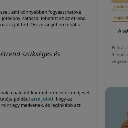
profess
éssel, ami könnyebben fogyaszthatóvá
hajápo
s jótékony hatással lehetett ez az étrend,
nak is jót tett. Összességében tehát a
A s
Fodrász
 étrend szükséges és
4 lépés
végered
ának a paleolit kor emberének étrendjével
utatója például
arra jutott
, hogy az
, mint egy medvének, és leginkább azt