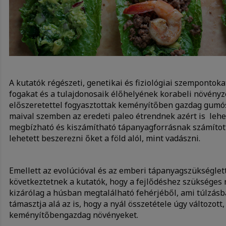
A kutatók régészeti, genetikai és fiziológiai szempontoka
fogakat és a tulajdonosaik élőhelyének korabeli növényze
előszeretettel fogyasztottak keményítőben gazdag gumós
maival szemben az eredeti paleo étrendnek azért is lehe
megbízható és kiszámítható tápanyagforrásnak számíto
lehetett beszerezni őket a föld alól, mint vadászni.
Emellett az evolúcióval és az emberi tápanyagszükséglett
következtetnek a kutatók, hogy a fejlődéshez szükséges
kizárólag a húsban megtalálható fehérjéből, ami túlzásba
támasztja alá az is, hogy a nyál összetétele úgy változo
keményítőben
gazdag növényeket.