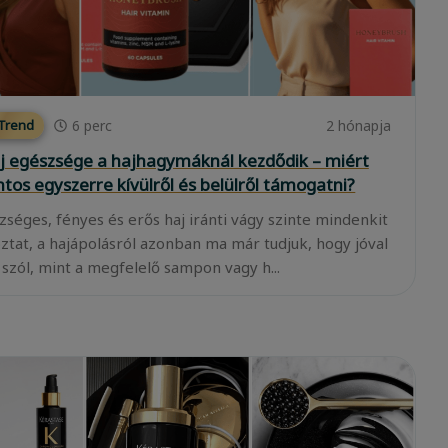
6
perc
2 hónapja
 Trend
j egészsége a hajhagymáknál kezdődik – miért
ntos egyszerre kívülről és belülről támogatni?
zséges, fényes és erős haj iránti vágy szinte mindenkit
oztat, a hajápolásról azonban ma már tudjuk, hogy jóval
 szól, mint a megfelelő sampon vagy h...