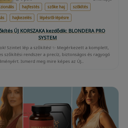
zionális
hajfestés
szőke haj
szőkítés
lás
hajkezelés
lépésről-lépésre
zőkítés ÚJ KORSZAKA kezdődik: BLONDERA PRO
SYSTEM
ok! Szintet lép a szőkítés! ✨ Megérkezett a komplett,
es szőkítési rendszer a precíz, biztonságos és ragyogó
ményért. Ismerd meg mire képes az ÚJ...