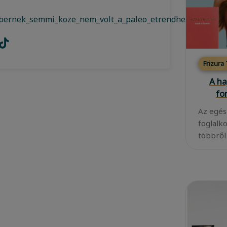
mbernek_semmi_koze_nem_volt_a_paleo_etrendhez
Frizura
A ha
fo
Az egés
foglalk
többről