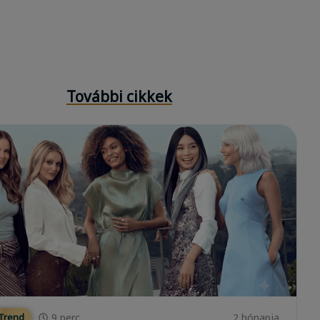
További cikkek
9
perc
2 hónapja
 Trend