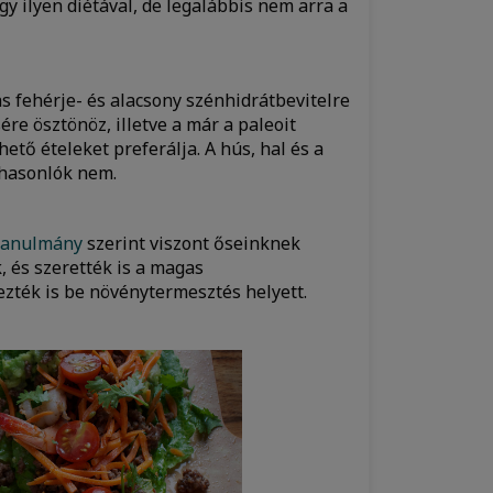
y ilyen diétával, de legalábbis nem arra a
as fehérje- és alacsony szénhidrátbevitelre
ére ösztönöz, illetve a már a paleoit
tő ételeket preferálja. A hús, hal és a
 hasonlók nem.
tanulmány
szerint viszont őseinknek
 és szerették is a magas
ezték is be növénytermesztés helyett.