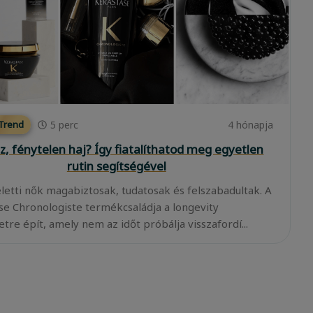
5
perc
4 hónapja
 Trend
z, fénytelen haj? Így fiatalíthatod meg egyetlen
rutin segítségével
eletti nők magabiztosak, tudatosak és felszabadultak. A
se Chronologiste termékcsaládja a longevity
tre épít, amely nem az időt próbálja visszafordí...