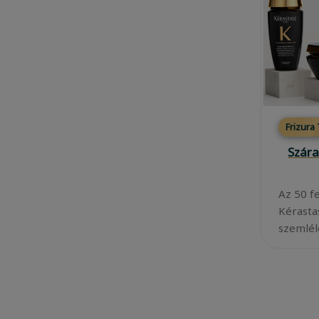
Frizura
Szára
Az 50 f
Kérasta
szemléle