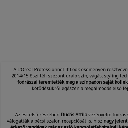
A L'Oréal Professionnel It Look eseményén résztvevő
2014/15 őszi téli szezont uraló szín, vágás, styling tec
fodrászai teremtették meg a színpadon saját kollek
kötődésükről egészen a megálmodás első lépé
Az est első részében
Dudás Attila
vezényelte fodrász
válogatták a pécsi szalon recepciósát is, hisz
nagy jelent
érkező vendégek már az eslő kapcsolatfelvételnél képe