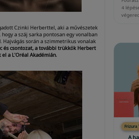
Fodrász
4 lépés
végered
agadott Czinki Herberttel, aki a művészetek
, hogy a száj sarka pontosan egy vonalban
l. Hajvágás során a szimmetrikus vonalak
c és csontozat, a további trükkök Herbert
k el a L'Oréal Akadémián.
Frizura
A ha