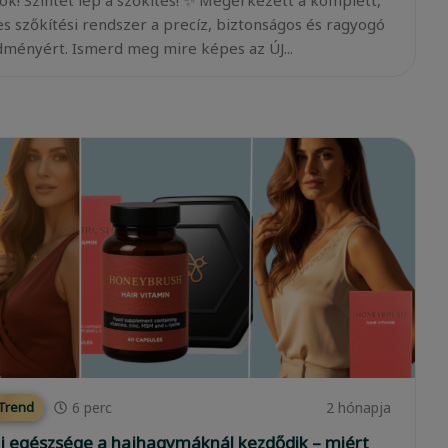
ok! Szintet lép a szőkítés! ✨ Megérkezett a komplett,
es szőkítési rendszer a precíz, biztonságos és ragyogó
ményért. Ismerd meg mire képes az ÚJ...
6
perc
2 hónapja
 Trend
j egészsége a hajhagymáknál kezdődik – miért