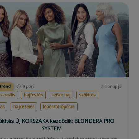
9
perc
2 hónapja
 Trend
zionális
hajfestés
szőke haj
szőkítés
lás
hajkezelés
lépésről-lépésre
zőkítés ÚJ KORSZAKA kezdődik: BLONDERA PRO
SYSTEM