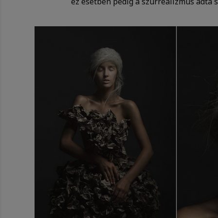
ez esetben pedig a szürrealizmus adta 