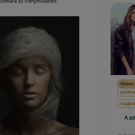
számára az iránymutatást.
Frizura
profess
hajápo
A s