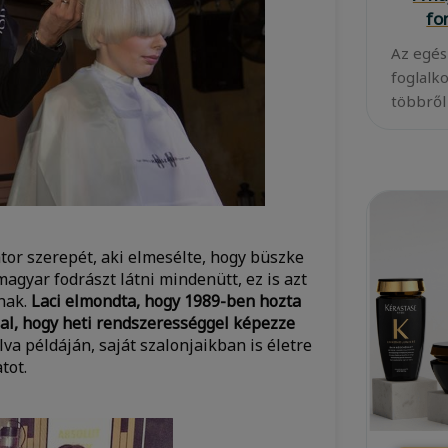
fo
Az egés
foglalk
többről
tor szerepét, aki elmesélte, hogy büszke
agyar fodrászt látni mindenütt, ez is azt
tnak.
Laci elmondta, hogy 1989-ben hozta
lal, hogy heti rendszerességgel képezze
va példáján, saját szalonjaikban is életre
tot.