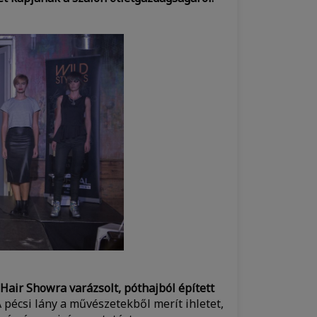
Hair Showra varázsolt, póthajból épített
. A pécsi lány a művészetekből merít ihletet,