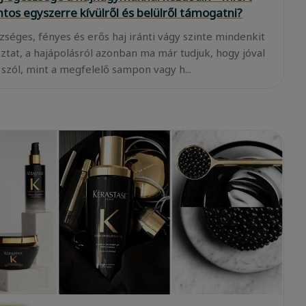
ntos egyszerre kívülről és belülről támogatni?
zséges, fényes és erős haj iránti vágy szinte mindenkit
oztat, a hajápolásról azonban ma már tudjuk, hogy jóval
 szól, mint a megfelelő sampon vagy h...