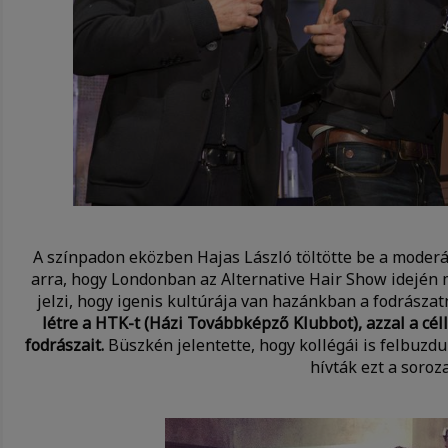
A színpadon eközben Hajas László töltötte be a moderá
arra, hogy Londonban az Alternative Hair Show idején m
jelzi, hogy igenis kultúrája van hazánkban a fodrásza
létre a HTK-t (Házi Továbbképző Klubbot), azzal a cél
fodrászait.
Büszkén jelentette, hogy kollégái is felbuzdul
hívták ezt a soroza