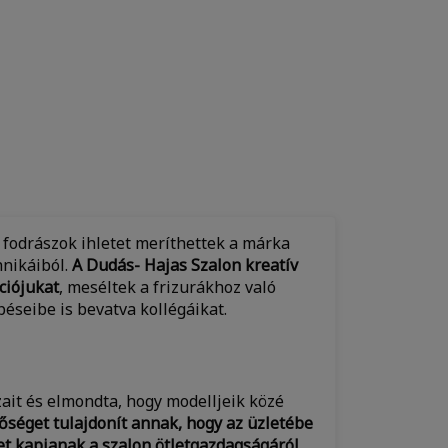
 fodrászok ihletet meríthettek a márka
hnikáiból.
A Dudás- Hajas Szalon kreatív
ciójukat
, meséltek a frizurákhoz való
seibe is bevatva kollégáikat.
ait és elmondta, hogy modelljeik közé
őséget tulajdonít annak, hogy az üzletébe
t kapjanak a szalon ötletgazdagságáról.