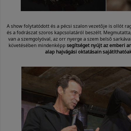
A show folytatódott és a pécsi szalon vezetője is ollót r
és a fodrászat szoros kapcsolatáról beszélt. Megmutatta
van a szemgolyóval, az orr nyerge a szem belső sarkáva
követésében mindenképp
segítséget nyújt az emberi ar
alap hajvágási oktatásain sajátíthatóa