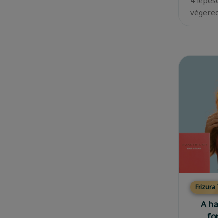
4 lépés
végered
Frizura
A ha
fo