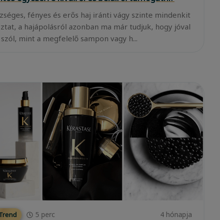
zséges, fényes és erős haj iránti vágy szinte mindenkit
oztat, a hajápolásról azonban ma már tudjuk, hogy jóval
 szól, mint a megfelelő sampon vagy h...
5
perc
4 hónapja
 Trend