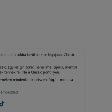
san a boltokba kerül a sztár legújabb, Classic
ic. Egy kis gin tonic, némi lime, ciprus, mentol
ek tennék fel. Na a Classic pont ilyen.
. Remélem mindenkinek tetszeni fog.” – mondta
r_embedded