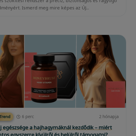
es szőkítési rendszer a precíz, biztonságos és ragyogó
ményért. Ismerd meg mire képes az ÚJ...
6
perc
2 hónapja
 Trend
j egészsége a hajhagymáknál kezdődik – miért
ntos egyszerre kívülről és belülről támogatni?