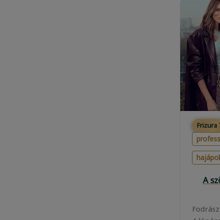
Frizura
profess
hajápo
A s
Fodrász