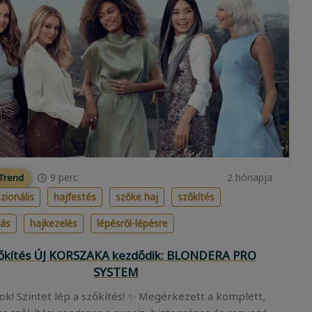
9
perc
2 hónapja
 Trend
zionális
hajfestés
szőke haj
szőkítés
lás
hajkezelés
lépésről-lépésre
zőkítés ÚJ KORSZAKA kezdődik: BLONDERA PRO
SYSTEM
ok! Szintet lép a szőkítés! ✨ Megérkezett a komplett,