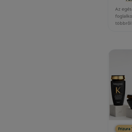
Az egés
foglalk
többről
Frizura