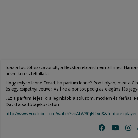
Igaz a focitól visszavonult, a Beckham-brand nem áll meg. Hamaro
névre keresztelt illata.
Hogy milyen lenne David, ha parfüm lenne? Pont olyan, mint a Class
és egy csipetnyi vetiver. Az Í-re a pontot pedig az elegáns fás jegy
„Ez a parfüm fejezi ki a leginkább a stílusom, modern és férfias
David a sajtótájékoztatón.
http://www.youtube.com/watch?v=AtW30jN2Vq8&feature=playe