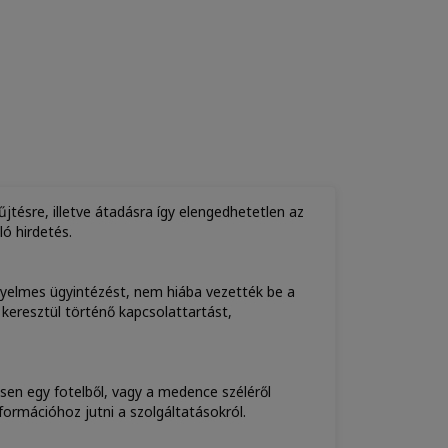
jtésre, illetve átadásra így elengedhetetlen az
ló hirdetés.
nyelmes ügyintézést, nem hiába vezették be a
 keresztül történő kapcsolattartást,
sen egy fotelből, vagy a medence széléről
nformációhoz jutni a szolgáltatásokról.