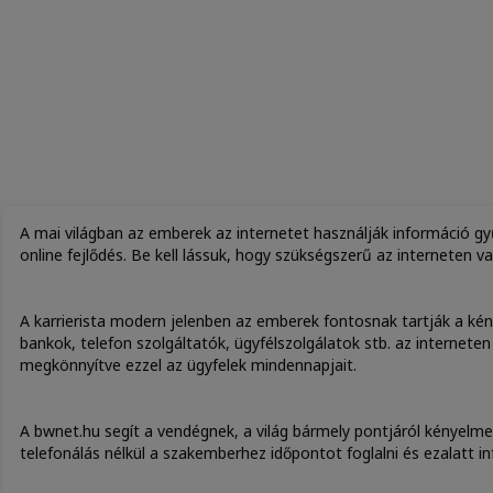
A mai világban az emberek az internetet használják információ gyű
online fejlődés. Be kell lássuk, hogy szükségszerű az interneten va
A karrierista modern jelenben az emberek fontosnak tartják a ké
bankok, telefon szolgáltatók, ügyfélszolgálatok stb. az interneten
megkönnyítve ezzel az ügyfelek mindennapjait.
A bwnet.hu segít a vendégnek, a világ bármely pontjáról kényelme
telefonálás nélkül a szakemberhez időpontot foglalni és ezalatt i