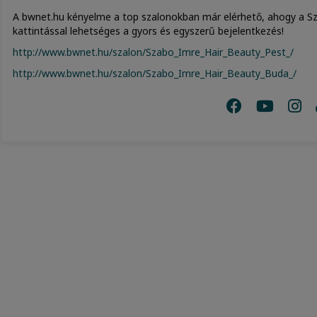
A bwnet.hu kényelme a top szalonokban már elérhető, ahogy a Sz
kattintással lehetséges a gyors és egyszerű bejelentkezés!
http://www.bwnet.hu/szalon/Szabo_Imre_Hair_Beauty_Pest_/
http://www.bwnet.hu/szalon/Szabo_Imre_Hair_Beauty_Buda_/