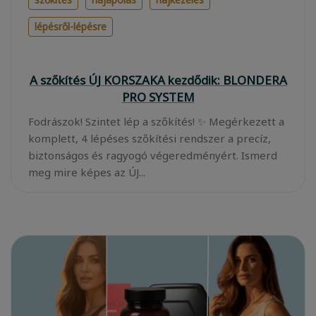
lépésről-lépésre
A szőkítés ÚJ KORSZAKA kezdődik: BLONDERA
PRO SYSTEM
Fodrászok! Szintet lép a szőkítés! ✨ Megérkezett a
komplett, 4 lépéses szőkítési rendszer a precíz,
biztonságos és ragyogó végeredményért. Ismerd
meg mire képes az ÚJ...