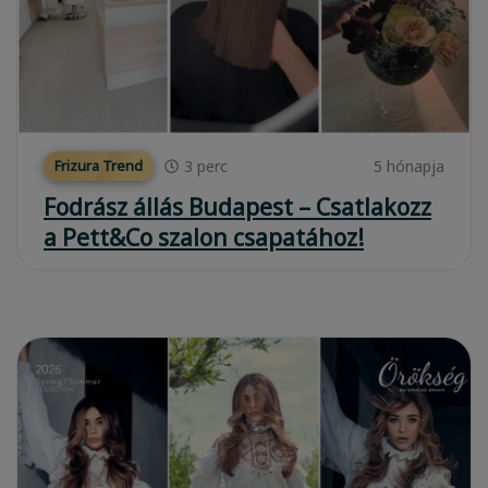
3
perc
5 hónapja
Frizura Trend
Fodrász állás Budapest – Csatlakozz
a Pett&Co szalon csapatához!