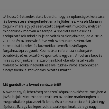
„A hosszú évtizedek alatt kiderült, hogy az újdonságok kutatása
,és bevezetése elengedhetetlen a fejlődéshez. – kezdi Mariann.
Cégünk mára egy jól szervezett csapatként működik, melyben
mindenkinek megvan a szerepe. A speciális kezelések és
szolgáltatások mindig is jelen voltak szalonjainkban, de a 2012-
2013-as év az innováció éve volt számunkra. Számtalan
kozmetikai kezelés és kozmetikai termék kizárólagos
forgalmazója vagyunk. Kozmetikai referencia szalonjaink
továbbképző és oktató központok is egyben. A fodrász képzés
híres szalonjainkban, a szalonjainkból kikerülő fiatal kezdő
fodrászok sokkal nagyobb eséllyel tudnak nívós szalonokban
elhelyezkedni a színvonalas oktatás miatt.”
Mit gondoltok a bwnet rendszeréről?
A bwnet egy új lehetőség népszerűségünk növelésére, melyben a
jövőt látjuk. Mint minden területen az online marketingben is
megpróbálunk piacvezetők lenni, és a konkurencia előtt járni egy
lépéssel. Ez egy kis lépés volt a szalonjainknak, de egy nagy