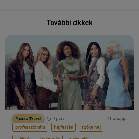
További cikkek
9
perc
2 hónapja
Frizura Trend
professzionális
hajfestés
szőke haj
szőkítés
hajápolás
hajkezelés