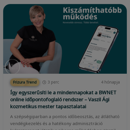
3
perc
4 hónapja
Frizura Trend
Így egyszerűsíti le a mindennapokat a BWNET
online időpontofoglaló rendszer – Vaszil Ági
kozmetikus mester tapasztalatai
A szépségiparban a pontos időbeosztás, az átlátható
vendégkezelés és a hatékony adminisztráció