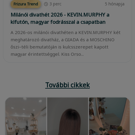
3
perc
5 hónapja
Frizura Trend
Milánói divathét 2026 - KEVIN.MURPHY a
kifutón, magyar fodrásszal a csapatban
A 2026-os milánói divathéten a KEVIN.MURPHY két
meghatározó divatház, a GIADA és a MOSCHINO
őszi–téli bemutatóján is kulcsszerepet kapott
magyar érintettséggel. Kiss Orso...
További cikkek