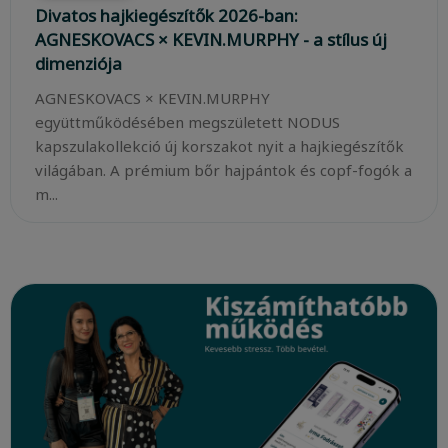
Divatos hajkiegészítők 2026-ban:
AGNESKOVACS × KEVIN.MURPHY - a stílus új
dimenziója
AGNESKOVACS × KEVIN.MURPHY
együttműködésében megszületett NODUS
kapszulakollekció új korszakot nyit a hajkiegészítők
világában. A prémium bőr hajpántok és copf-fogók a
m...