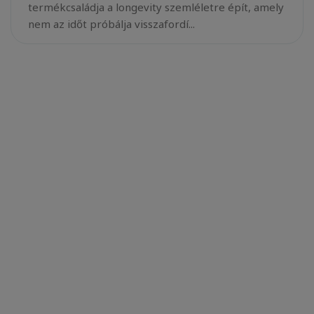
termékcsaládja a longevity szemléletre épít, amely
nem az időt próbálja visszafordí...