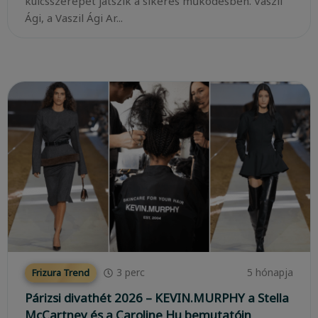
kulcsszerepet játszik a sikeres működésben. Vaszil
Ági, a Vaszil Ági Ar...
3
perc
5 hónapja
Frizura Trend
Párizsi divathét 2026 – KEVIN.MURPHY a Stella
McCartney és a Caroline Hu bemutatóin