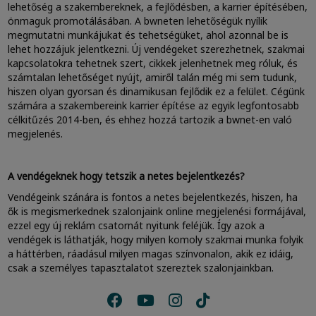
lehetőség a szakembereknek, a fejlődésben, a karrier építésében,
önmaguk promotálásában. A bwneten lehetőségük nyílik
megmutatni munkájukat és tehetségüket, ahol azonnal be is
lehet hozzájuk jelentkezni. Új vendégeket szerezhetnek, szakmai
kapcsolatokra tehetnek szert, cikkek jelenhetnek meg róluk, és
számtalan lehetőséget nyújt, amiről talán még mi sem tudunk,
hiszen olyan gyorsan és dinamikusan fejlődik ez a felület. Cégünk
számára a szakembereink karrier építése az egyik legfontosabb
célkitűzés 2014-ben, és ehhez hozzá tartozik a bwnet-en való
megjelenés.
A vendégeknek hogy tetszik a netes bejelentkezés?
Vendégeink szánára is fontos a netes bejelentkezés, hiszen, ha
ők is megismerkednek szalonjaink online megjelenési formájával,
ezzel egy új reklám csatornát nyitunk feléjük. Így azok a
vendégek is láthatják, hogy milyen komoly szakmai munka folyik
a háttérben, ráadásul milyen magas színvonalon, akik ez idáig,
csak a személyes tapasztalatot szereztek szalonjainkban.