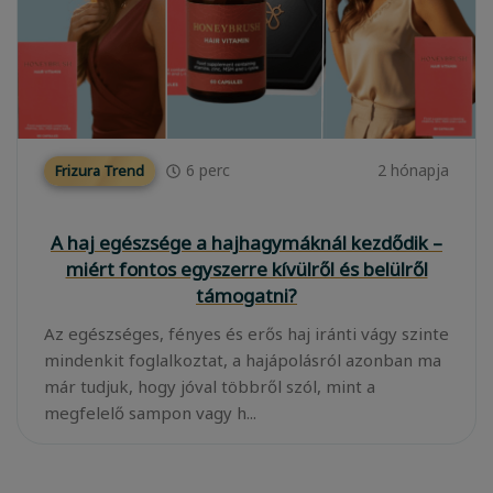
6
perc
2 hónapja
Frizura Trend
A haj egészsége a hajhagymáknál kezdődik –
miért fontos egyszerre kívülről és belülről
támogatni?
Az egészséges, fényes és erős haj iránti vágy szinte
mindenkit foglalkoztat, a hajápolásról azonban ma
már tudjuk, hogy jóval többről szól, mint a
megfelelő sampon vagy h...