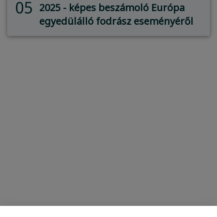
05
2025 - képes beszámoló Európa
egyedülálló fodrász eseményéről