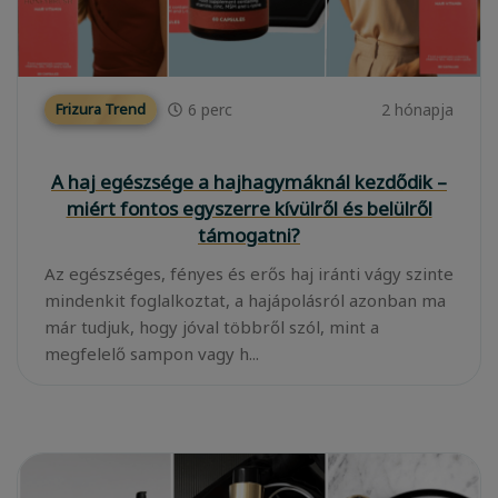
6
perc
2 hónapja
Frizura Trend
A haj egészsége a hajhagymáknál kezdődik –
miért fontos egyszerre kívülről és belülről
támogatni?
Az egészséges, fényes és erős haj iránti vágy szinte
mindenkit foglalkoztat, a hajápolásról azonban ma
már tudjuk, hogy jóval többről szól, mint a
megfelelő sampon vagy h...