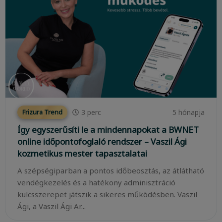
3
perc
5 hónapja
Frizura Trend
Így egyszerűsíti le a mindennapokat a BWNET
online időpontofoglaló rendszer – Vaszil Ági
kozmetikus mester tapasztalatai
A szépségiparban a pontos időbeosztás, az átlátható
vendégkezelés és a hatékony adminisztráció
kulcsszerepet játszik a sikeres működésben. Vaszil
Ági, a Vaszil Ági Ar...