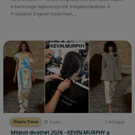
a backstage hajkoncepciók megalkotásában. A
frizurákat Eugene Souleiman,...
3
perc
5 hónapja
Frizura Trend
Milánói divathét 2026 - KEVIN.MURPHY a