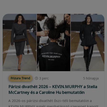
3
perc
5 hónapja
Frizura Trend
Párizsi divathét 2026 – KEVIN.MURPHY a Stella
McCartney és a Caroline Hu bemutatóin
A 2026-os párizsi divathét őszi–téli bemutatóin a
KEVIN.MURPHY ismét meghatározó szerepet kapott