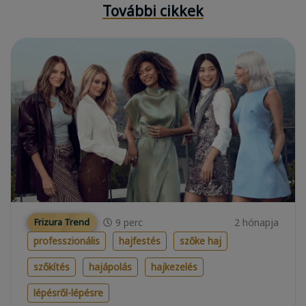
További cikkek
9
perc
2 hónapja
Frizura Trend
professzionális
hajfestés
szőke haj
szőkítés
hajápolás
hajkezelés
lépésről-lépésre