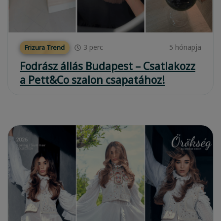
3
perc
5 hónapja
Frizura Trend
Fodrász állás Budapest – Csatlakozz
a Pett&Co szalon csapatához!