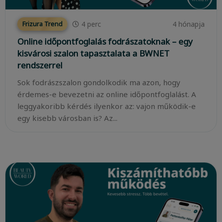
4
perc
4 hónapja
Frizura Trend
Online időpontfoglalás fodrászatoknak – egy
kisvárosi szalon tapasztalata a BWNET
rendszerrel
Sok fodrászszalon gondolkodik ma azon, hogy
érdemes-e bevezetni az online időpontfoglalást. A
leggyakoribb kérdés ilyenkor az: vajon működik-e
egy kisebb városban is? Az...