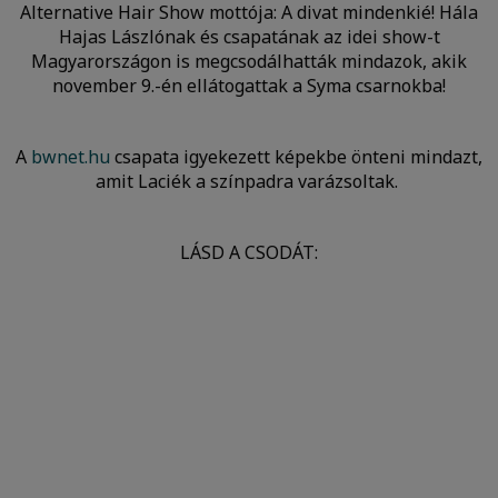
Alternative Hair Show mottója: A divat mindenkié! Hála
Hajas Lászlónak és csapatának az idei show-t
Magyarországon is megcsodálhatták mindazok, akik
november 9.-én ellátogattak a Syma csarnokba!
A
bwnet.hu
csapata igyekezett képekbe önteni mindazt,
amit Laciék a színpadra varázsoltak.
LÁSD A CSODÁT: