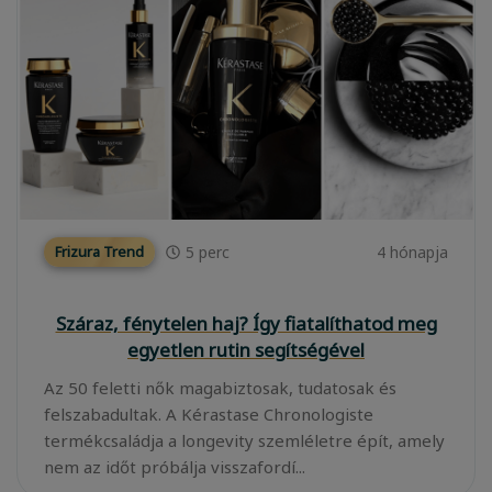
5
perc
4 hónapja
Frizura Trend
Száraz, fénytelen haj? Így fiatalíthatod meg
egyetlen rutin segítségével
Az 50 feletti nők magabiztosak, tudatosak és
felszabadultak. A Kérastase Chronologiste
termékcsaládja a longevity szemléletre épít, amely
nem az időt próbálja visszafordí...