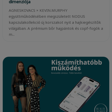
dimenziója
AGNESKOVACS × KEVIN.MURPHY
együttműködésében megszületett NODUS
kapszulakollekció új korszakot nyit a hajkiegészítők
világában. A prémium bőr hajpántok és copf-fogók a
m...