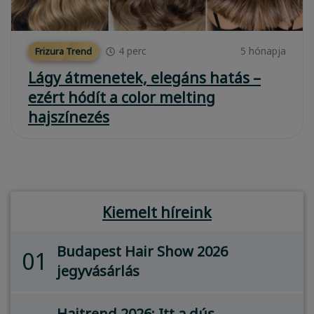
4
perc
5 hónapja
Frizura Trend
Lágy átmenetek, elegáns hatás –
ezért hódít a color melting
hajszínezés
Kiemelt híreink
Budapest Hair Show 2026
01
jegyvásárlás
Hajtrend 2026: Itt a dús,