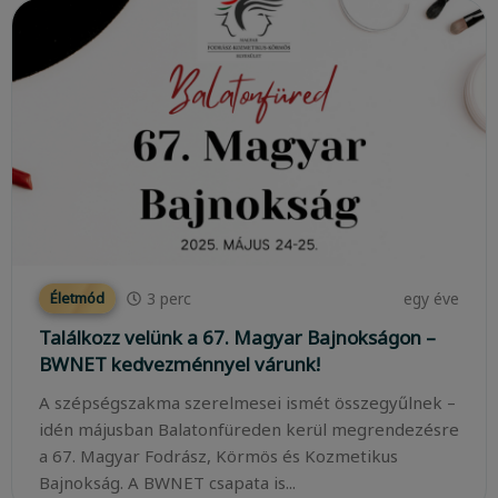
3
perc
egy éve
Életmód
Találkozz velünk a 67. Magyar Bajnokságon –
BWNET kedvezménnyel várunk!
A szépségszakma szerelmesei ismét összegyűlnek –
idén májusban Balatonfüreden kerül megrendezésre
a 67. Magyar Fodrász, Körmös és Kozmetikus
Bajnokság. A BWNET csapata is...