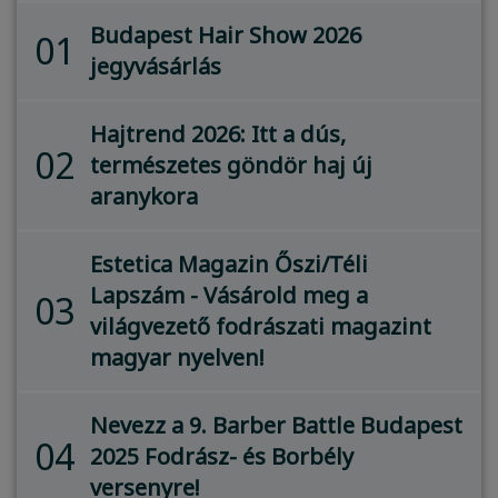
Budapest Hair Show 2026
01
jegyvásárlás
Hajtrend 2026: Itt a dús,
02
természetes göndör haj új
aranykora
Estetica Magazin Őszi/Téli
Lapszám - Vásárold meg a
03
világvezető fodrászati magazint
magyar nyelven!
Nevezz a 9. Barber Battle Budapest
04
2025 Fodrász- és Borbély
versenyre!