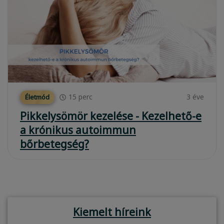
15
perc
3 éve
Életmód
Pikkelysömör kezelése - Kezelhető-e
a krónikus autoimmun
bőrbetegség?
Kiemelt híreink