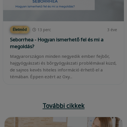
13
perc
3 éve
Életmód
Seborrhea - Hogyan ismerhető fel és mi a
megoldás?
Magyarországon minden negyedik ember fejbőr,
hajgyógyászati és bőrgyógyászati problémával küzd,
de sajnos kevés hiteles információ érhető el a
témában. Éppen ezért az Oxy...
További cikkek