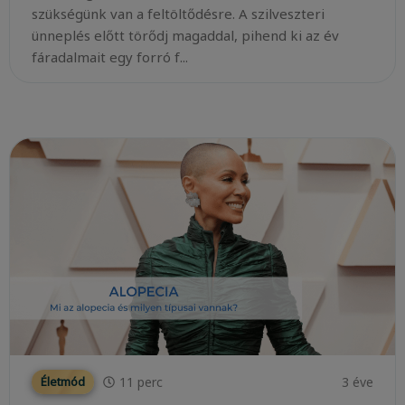
szükségünk van a feltöltődésre. A szilveszteri
ünneplés előtt törődj magaddal, pihend ki az év
fáradalmait egy forró f...
11
perc
3 éve
Életmód