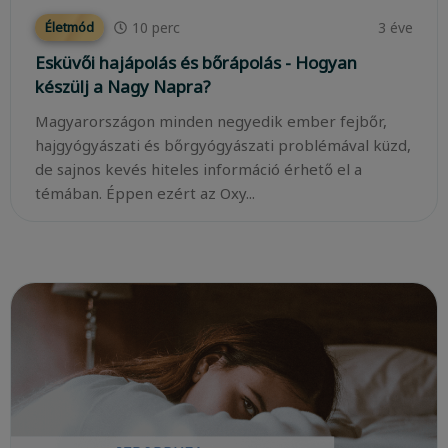
10
perc
3 éve
Életmód
Esküvői hajápolás és bőrápolás - Hogyan
készülj a Nagy Napra?
Magyarországon minden negyedik ember fejbőr,
hajgyógyászati és bőrgyógyászati problémával küzd,
de sajnos kevés hiteles információ érhető el a
témában. Éppen ezért az Oxy...