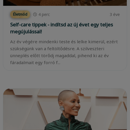
4
perc
3 éve
Életmód
Self-care tippek - indítsd az új évet egy teljes
megújulással!
Az év végére mindenki teste és lelke kimerül, ezért
szükségünk van a feltöltődésre. A szilveszteri
ünneplés előtt törődj magaddal, pihend ki az év
fáradalmait egy forró f...