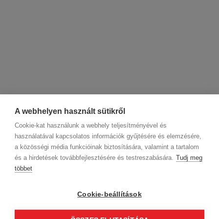
A webhelyen használt sütikről
Cookie-kat használunk a webhely teljesítményével és
használatával kapcsolatos információk gyűjtésére és elemzésére,
a közösségi média funkcióinak biztosítására, valamint a tartalom
és a hirdetések továbbfejlesztésére és testreszabására.
Tudj meg
többet
Cégadatok
BWNET adatkezelési tájékoztató
Magatartási kódex
Kapcsolat
Cookie-beállítások
Partnereink
ÁSZF (üzleti)
ÁSZF (szalonkereső - foglalás)
Kövess minket!