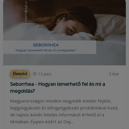
13
perc
3 éve
Életmód
Seborrhea - Hogyan ismerhető fel és mi a
megoldás?
Magyarországon minden negyedik ember fejbőr,
hajgyógyászati és bőrgyógyászati problémával küzd,
de sajnos kevés hiteles információ érhető el a
témában. Éppen ezért az Oxy...