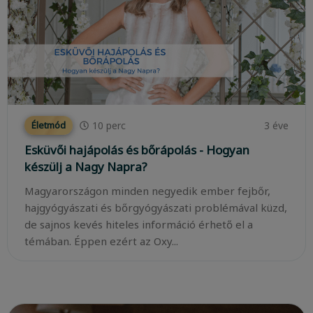
10
perc
3 éve
Életmód
Esküvői hajápolás és bőrápolás - Hogyan
készülj a Nagy Napra?
Magyarországon minden negyedik ember fejbőr,
hajgyógyászati és bőrgyógyászati problémával küzd,
de sajnos kevés hiteles információ érhető el a
témában. Éppen ezért az Oxy...