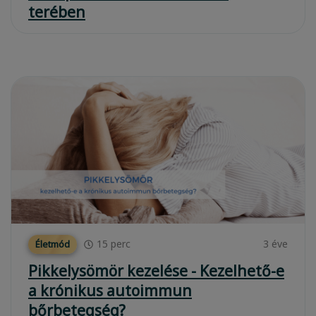
terében
15
perc
3 éve
Életmód
Pikkelysömör kezelése - Kezelhető-e
a krónikus autoimmun
bőrbetegség?