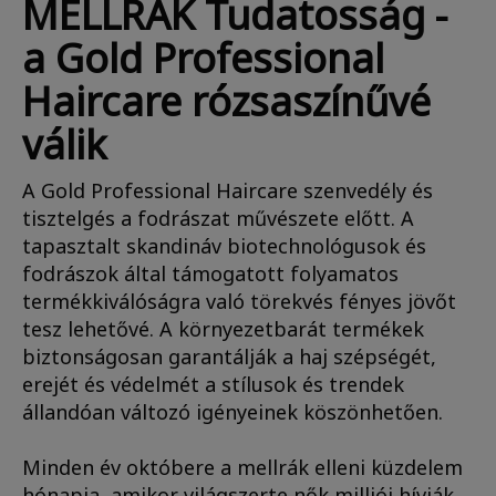
MELLRÁK Tudatosság -
a Gold Professional
Haircare rózsaszínűvé
válik
A Gold Professional Haircare szenvedély és
tisztelgés a fodrászat művészete előtt. A
tapasztalt skandináv biotechnológusok és
fodrászok által támogatott folyamatos
termékkiválóságra való törekvés fényes jövőt
tesz lehetővé. A környezetbarát termékek
biztonságosan garantálják a haj szépségét,
erejét és védelmét a stílusok és trendek
állandóan változó igényeinek köszönhetően.
Minden év októbere a mellrák elleni küzdelem
hónapja, amikor világszerte nők milliói hívják