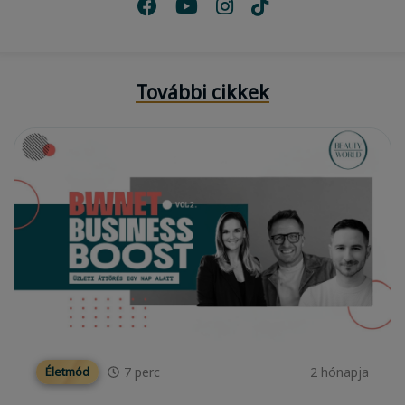
További cikkek
7
perc
2 hónapja
Életmód