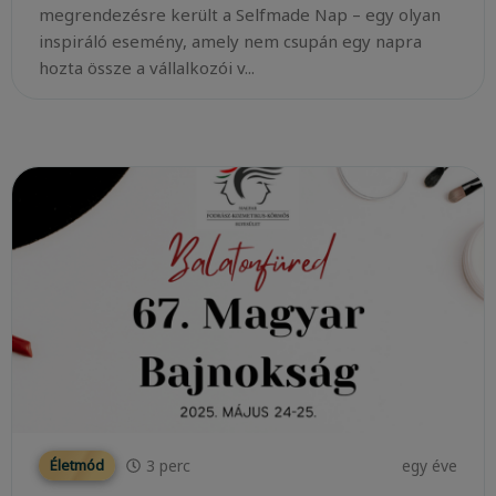
megrendezésre került a Selfmade Nap – egy olyan
inspiráló esemény, amely nem csupán egy napra
hozta össze a vállalkozói v...
3
perc
egy éve
Életmód