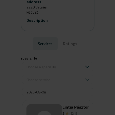
address
:
2220 Vecsés
Fő út 95.
Description
:
Services
Ratings
speciality
Choose a speciality
Choose service
Cintia Pásztor
5
(21)