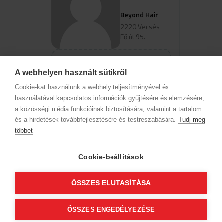
Beyond Hair
2220 Vecsés
Fő út 95.
View profile
A webhelyen használt sütikről
Cookie-kat használunk a webhely teljesítményével és
Select a service to view available
használatával kapcsolatos információk gyűjtésére és elemzésére,
online booking times
a közösségi média funkcióinak biztosítására, valamint a tartalom
és a hirdetések továbbfejlesztésére és testreszabására.
Tudj meg
többet
Company data
Privacy Policy
Behavior codex
Contact
Our partners
GTC (Subscriber Customer)
GTC (guest)
Cookie-beállítások
Follow us!
ÖSSZES ELUTASÍTÁSA
© 2012 Beauty World Net Kft. All rights reserved.
ÖSSZES ENGEDÉLYEZÉSE
2.11.25