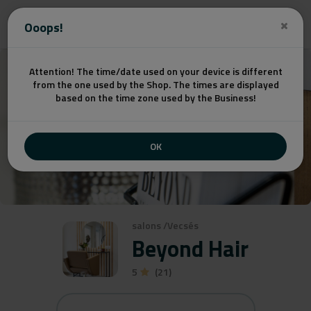
Get a quote
Ooops!
Attention! The time/date used on your device is different
from the one used by the Shop. The times are displayed
based on the time zone used by the Business!
OK
salons
/
Vecsés
Beyond Hair
5
(21)