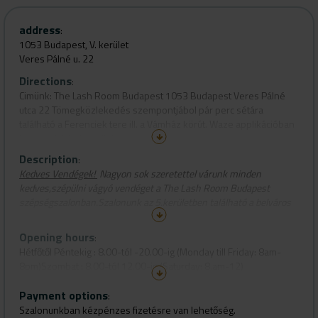
address
:
1053 Budapest, V. kerület
Veres Pálné u. 22
Directions
:
Cimünk: The Lash Room Budapest 1053 Budapest Veres Pálné
utca 22 Tömegközlekedés szempontjábol pár perc sétára
található a Ferenciek tere ill. a Vámház körút. Waze applikációban
is megtaláljátok cimünket.
Description
:
Kedves Vendégek!
Nagyon sok szeretettel várunk minden
kedves,szépülni vágyó vendéget a The Lash Room Budapest
szépségszalonban.Szalonunk az 5.kerületben található a belváros
szivében.
Opening hours
:
Hétfőtől Péntekig : 8.00-tól -20.00-ig (Monday till Friday: 8am-
8pm)Szombat : 8.00-tól 12.00-ig (Saturday: 8.am-12)
Payment options
:
Szalonunkban kézpénzes fizetésre van lehetőség.