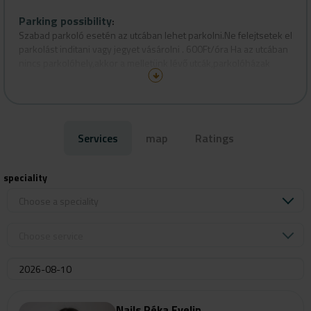
Parking possibility
:
Szabad parkoló esetén az utcában lehet parkolni.Ne felejtsetek el
parkolást inditani vagy jegyet vásárolni . 600Ft/óra Ha az utcában
nincs parkolóhely,akkor a melletünk lévő utcák,parkolóházak
(Irányi utca,Molnár utca) rendelkezésre állnak.
Services
map
Ratings
speciality
Choose a speciality
Choose service
Nails Réka Evelin