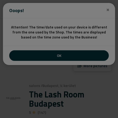
Get a quote
Ooops!
Attention! The time/date used on your device is different
from the one used by the Shop. The times are displayed
based on the time zone used by the Business!
OK
More pictures
salons
/
Budapest, V. kerület
The Lash Room
Budapest
5
(147)