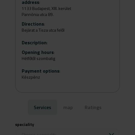
address
:
1133 Budapest, XIII. kerület
Pannónia utca 89.
Directions
:
Bejárat a Tisza utca felől
Description
:
Opening hours
:
Hétfőtől szombatig
Payment options
:
Készpénz
Services
map
Ratings
speciality
Choose a speciality