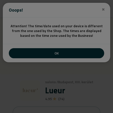
Get a quote
Ooops!
Attention! The time/date used on your device is different
from the one used by the Shop. The times are displayed
based on the time zone used by the Business!
OK
salons
/
Budapest, XIII. kerület
Lueur
4.95
(74)