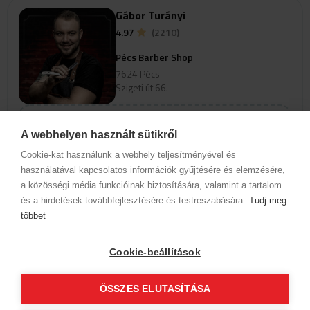
Gábor Turányi
4.97
(2210)
Pécs Barber Shop
7624 Pécs
Szigeti út 66.
A webhelyen használt sütikről
View profile
Cookie-kat használunk a webhely teljesítményével és
Select a service to view available
használatával kapcsolatos információk gyűjtésére és elemzésére,
online booking times
a közösségi média funkcióinak biztosítására, valamint a tartalom
és a hirdetések továbbfejlesztésére és testreszabására.
Tudj meg
többet
Ádám Zubor
Cookie-beállítások
4.99
(990)
Pécs Barber Shop
ÖSSZES ELUTASÍTÁSA
7624 Pécs