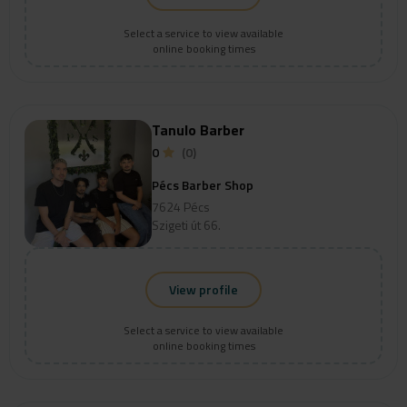
Select a service to view available
online booking times
Tanulo Barber
0
(0)
Pécs Barber Shop
7624 Pécs
Szigeti út 66.
View profile
Select a service to view available
online booking times