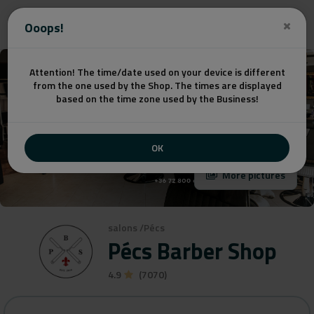
Get a quote
Ooops!
Attention! The time/date used on your device is different
from the one used by the Shop. The times are displayed
based on the time zone used by the Business!
OK
More pictures
salons
/
Pécs
Pécs Barber Shop
4.9
(7070)