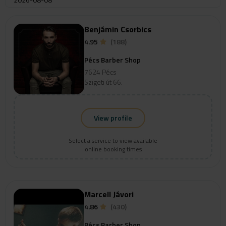
Benjámin Csorbics
4.95
(188)
Pécs Barber Shop
7624 Pécs
Szigeti út 66.
View profile
Select a service to view available
online booking times
Marcell Jávori
4.86
(430)
Pécs Barber Shop