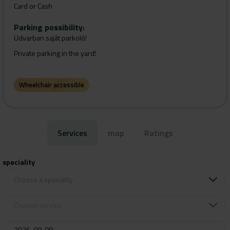
Card or Cash
Parking possibility
:
Udvarban saját parkoló!
Private parking in the yard!
Wheelchair accessible
Services
map
Ratings
speciality
Choose a speciality
Choose service