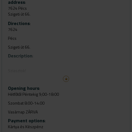
address
:
7624 Pécs
Szigeti út 66.
Directions
:
7624
Pécs
Szigeti út 66.
Description
:
Sziasztok!
Sok szeretettel várjuk kedves férfi vendégeinket egyedi borbély
szalonunkba , Pécs városában. A jó hangulat és precíz hajvágás
Opening hours
:
mellett átélheted az igazi borbély élményt : forró törölközős
Hétfőtől Péntekig 9;00-18:00
pengés borotválást, szakáll igazítást és formálást! Gyere el és
próbáld ki a pécsi gentleman shop érzést!
Szombat 8:00-14:00
Üdvözlettel a Pécsi Barber Shop csapata
Vasárnap ZÁRVA
Payment options
/az árváltozás jogát fenntartjuk!/
:
Kártya és Készpénz
+36 72 800 610