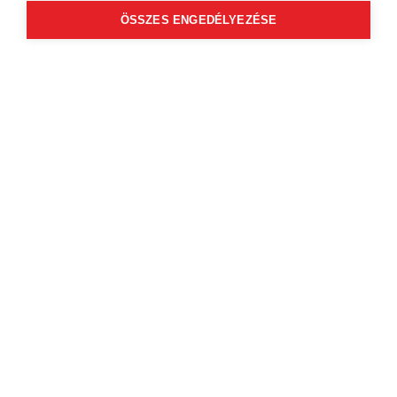
Szigeti út 66.
ÖSSZES ENGEDÉLYEZÉSE
View profile
Select a service to view available
online booking times
Zsolt Szili
4.91
(638)
Pécs Barber Shop
7624 Pécs
Szigeti út 66.
View profile