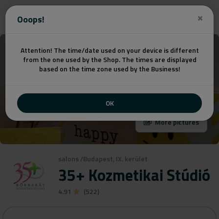
Get a quote
Ooops!
Attention! The time/date used on your device is different
from the one used by the Shop. The times are displayed
based on the time zone used by the Business!
OK
More pictures
salons
/
Budapest, IX. kerület
35+ Kozmetikai Stúdió
4.91
(522)