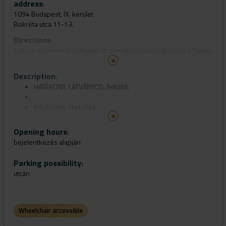
address
:
1094 Budapest, IX. kerület
Bokréta utca 11-13.
Directions
:
4/6-os villamossal a Mester utcai megállótól végigsétálva a Tompa
utcán. Autóval jól megközelíthető, parkolás az utcán.
Description
:
HATÉKONY, LÁTVÁNYOS,
feltöltő,
RE-AGING fiatalító
és kombinált
Opening hours
:
ANTI-AGING tisztító
kezelések..........
bejelentkezés alapján
BŐRÉPÍTŐ, BŐRAZONOS és BŐRBARÁT
Parking possibility
:
kozmetikumokkal
!
utcán
Wheelchair accessible