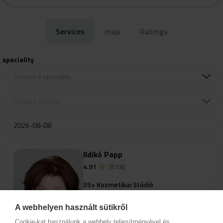
Services
map
Ratings
speciality
Choose a speciality
Choose service
Ildikó Papp
4.91
(518)
35+ Kozmetikai Stúdió
1094 Budapest, IX. kerület
Bokréta utca 11-13.
A webhelyen használt sütikről
Cookie-kat használunk a webhely teljesítményével és