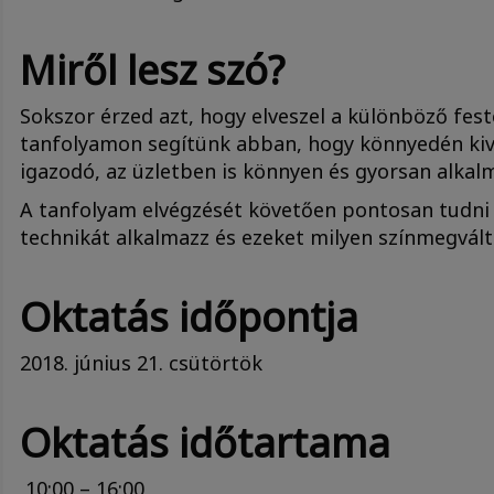
Miről lesz szó?
Sokszor érzed azt, hogy elveszel a különböző fes
tanfolyamon segítünk abban, hogy könnyedén kiv
igazodó, az üzletben is könnyen és gyorsan alkal
A tanfolyam elvégzését követően pontosan tudni 
technikát alkalmazz és ezeket milyen színmegvál
Oktatás időpontja
2018. június 21. csütörtök
Oktatás időtartama
10:00 – 16:00