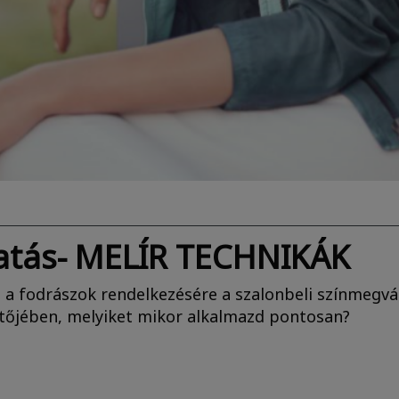
tatás- MELÍR TECHNIKÁK
l a fodrászok rendelkezésére a szalonbeli színmegv
ztőjében, melyiket mikor alkalmazd pontosan?