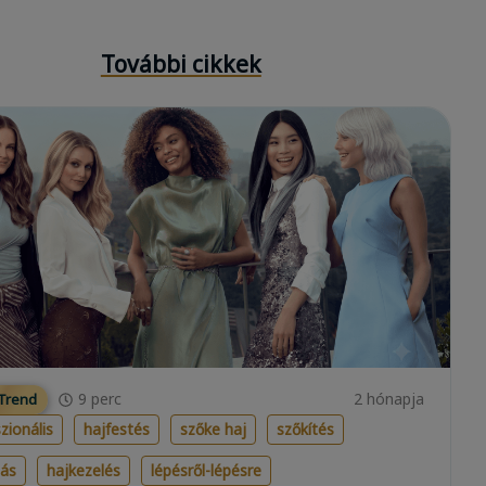
További cikkek
9
perc
2 hónapja
 Trend
zionális
hajfestés
szőke haj
szőkítés
lás
hajkezelés
lépésről-lépésre