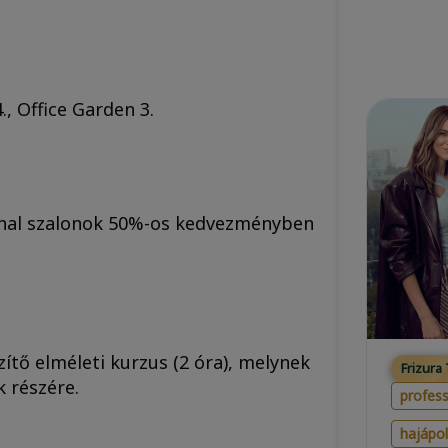
, Office Garden 3.
ional szalonok 50%-os kedvezményben
ítő elméleti kurzus (2 óra), melynek
Frizura
k részére.
profess
hajápo