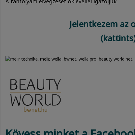
A tanfolyam elvégzését oklevéllel igazoljuk.
Jelentkezem az o
(kattints
Kövess minket a Facebook