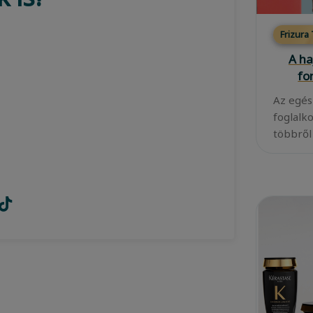
Frizura
A ha
fo
Az egés
foglalk
többről