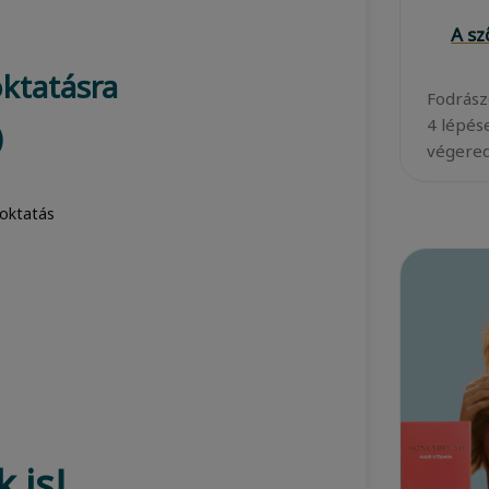
A s
ktatásra
Fodrász
4 lépés
)
végered
 is!