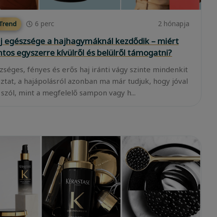
6
perc
2 hónapja
 Trend
j egészsége a hajhagymáknál kezdődik – miért
ntos egyszerre kívülről és belülről támogatni?
zséges, fényes és erős haj iránti vágy szinte mindenkit
oztat, a hajápolásról azonban ma már tudjuk, hogy jóval
 szól, mint a megfelelő sampon vagy h...