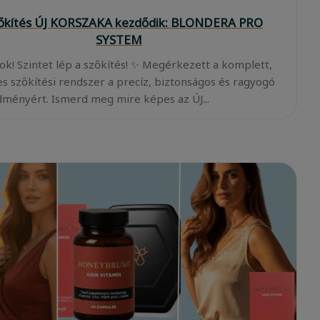
zőkítés ÚJ KORSZAKA kezdődik: BLONDERA PRO
SYSTEM
ok! Szintet lép a szőkítés! ✨ Megérkezett a komplett,
es szőkítési rendszer a precíz, biztonságos és ragyogó
ményért. Ismerd meg mire képes az ÚJ...