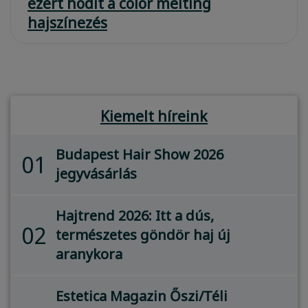
ezért hódít a color melting
hajszínezés
Kiemelt híreink
Budapest Hair Show 2026
01
jegyvásárlás
Hajtrend 2026: Itt a dús,
02
természetes göndör haj új
aranykora
Estetica Magazin Őszi/Téli