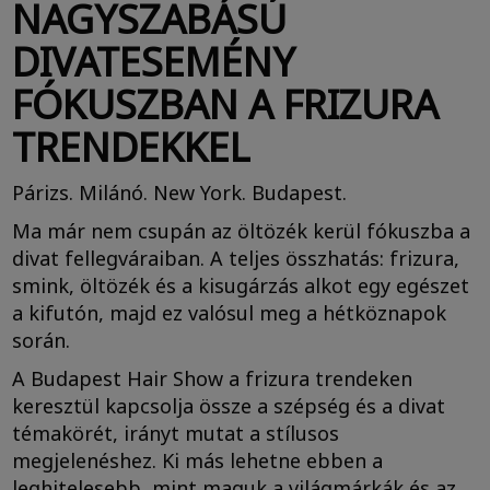
NAGYSZABÁSÚ
DIVATESEMÉNY
FÓKUSZBAN A FRIZURA
TRENDEKKEL
Párizs. Milánó. New York. Budapest.
Ma már nem csupán az öltözék kerül fókuszba a
divat fellegváraiban. A teljes összhatás: frizura,
smink, öltözék és a kisugárzás alkot egy egészet
a kifutón, majd ez valósul meg a hétköznapok
során.
A Budapest Hair Show a frizura trendeken
keresztül kapcsolja össze a szépség és a divat
témakörét, irányt mutat a stílusos
megjelenéshez. Ki más lehetne ebben a
leghitelesebb, mint maguk a világmárkák és az