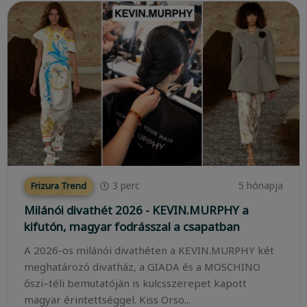
3
perc
5 hónapja
Frizura Trend
Milánói divathét 2026 - KEVIN.MURPHY a
kifutón, magyar fodrásszal a csapatban
A 2026-os milánói divathéten a KEVIN.MURPHY két
meghatározó divatház, a GIADA és a MOSCHINO
őszi–téli bemutatóján is kulcsszerepet kapott
magyar érintettséggel. Kiss Orso...