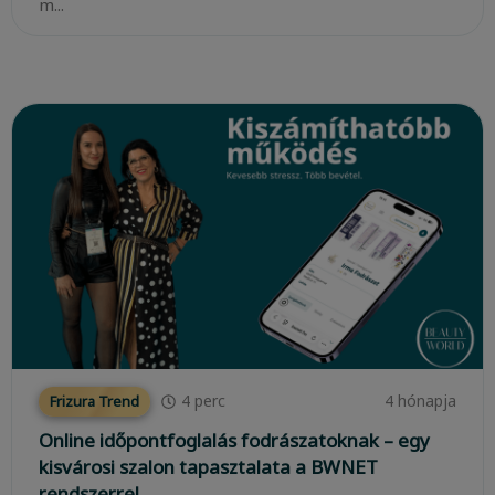
m...
4
perc
4 hónapja
Frizura Trend
Online időpontfoglalás fodrászatoknak – egy
kisvárosi szalon tapasztalata a BWNET
rendszerrel