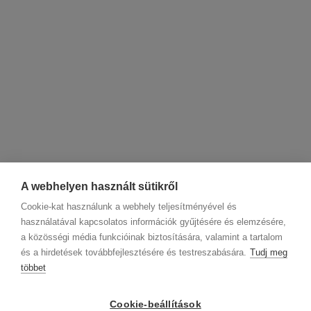
A webhelyen használt sütikről
Cookie-kat használunk a webhely teljesítményével és
használatával kapcsolatos információk gyűjtésére és elemzésére,
a közösségi média funkcióinak biztosítására, valamint a tartalom
és a hirdetések továbbfejlesztésére és testreszabására.
Tudj meg
többet
Cégadatok
BWNET adatkezelési tájékoztató
Magatartási kódex
Kapcsolat
Cookie-beállítások