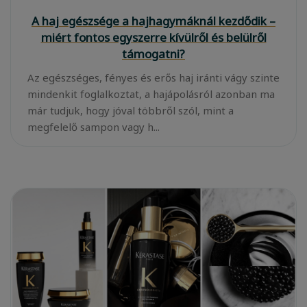
A haj egészsége a hajhagymáknál kezdődik –
miért fontos egyszerre kívülről és belülről
támogatni?
Az egészséges, fényes és erős haj iránti vágy szinte
mindenkit foglalkoztat, a hajápolásról azonban ma
már tudjuk, hogy jóval többről szól, mint a
megfelelő sampon vagy h...