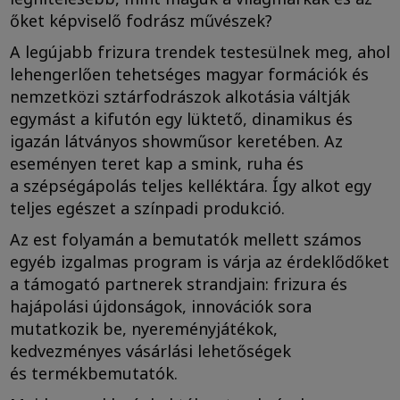
őket képviselő fodrász művészek?
A legújabb frizura trendek testesülnek meg, ahol
lehengerlően tehetséges magyar formációk és
nemzetközi sztárfodrászok alkotásia váltják
egymást a kifutón egy lüktető, dinamikus és
igazán látványos showműsor keretében. Az
eseményen teret kap a smink, ruha és
a szépségápolás teljes kelléktára. Így alkot egy
teljes egészet a színpadi produkció.
Az est folyamán a bemutatók mellett számos
egyéb izgalmas program is várja az érdeklődőket
a támogató partnerek strandjain: frizura és
hajápolási újdonságok, innovációk sora
mutatkozik be, nyereményjátékok,
kedvezményes vásárlási lehetőségek
és termékbemutatók.