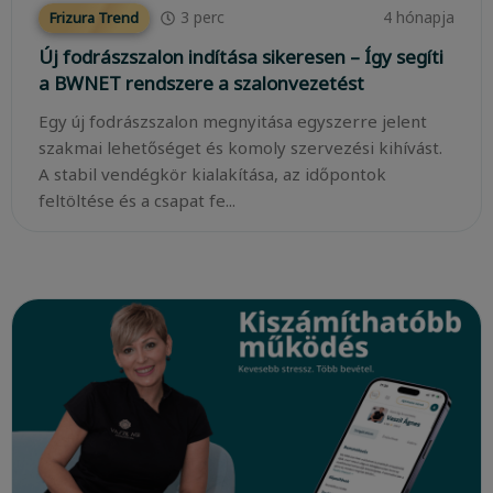
3
perc
4 hónapja
Frizura Trend
Új fodrászszalon indítása sikeresen – Így segíti
a BWNET rendszere a szalonvezetést
Egy új fodrászszalon megnyitása egyszerre jelent
szakmai lehetőséget és komoly szervezési kihívást.
A stabil vendégkör kialakítása, az időpontok
feltöltése és a csapat fe...