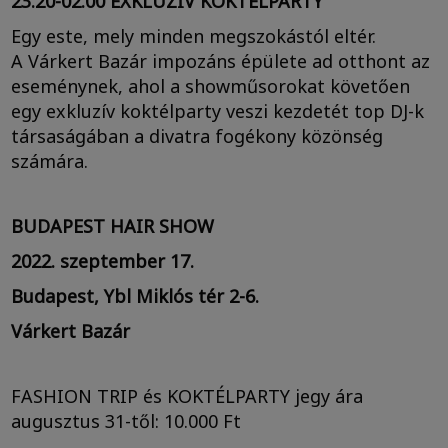
23.20-02.00 EXKLUZÍV KOKTÉLPARTY
Egy este, mely minden megszokástól eltér.
A Várkert Bazár impozáns épülete ad otthont az
eseménynek, ahol a showműsorokat követően
egy exkluzív koktélparty veszi kezdetét top DJ-k
társaságában a divatra fogékony közönség
számára.
BUDAPEST HAIR SHOW
2022. szeptember 17.
Budapest, Ybl Miklós tér 2-6.
Várkert Bazár
FASHION TRIP és KOKTÉLPARTY jegy ára
augusztus 31-től: 10.000 Ft