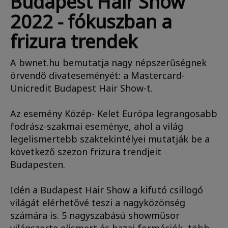
Budapest Hair Show
2022 - fókuszban a
frizura trendek
A bwnet.hu bemutatja nagy népszerűségnek
örvendő divateseményét: a Mastercard-
Unicredit Budapest Hair Show-t.
Az esemény Közép- Kelet Európa legrangosabb
fodrász-szakmai eseménye, ahol a világ
legelismertebb szaktekintélyei mutatják be a
következő szezon frizura trendjeit
Budapesten.
Idén a Budapest Hair Show a kifutó csillogó
világát elérhetővé teszi a nagyközönség
számára is. 5 nagyszabású showműsor
világszerte elismert és hazai formációk, több,