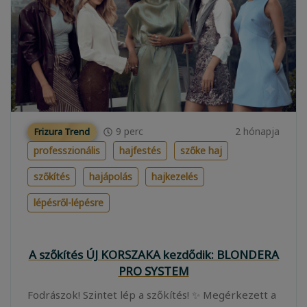
9
perc
2 hónapja
Frizura Trend
professzionális
hajfestés
szőke haj
szőkítés
hajápolás
hajkezelés
lépésről-lépésre
A szőkítés ÚJ KORSZAKA kezdődik: BLONDERA
PRO SYSTEM
Fodrászok! Szintet lép a szőkítés! ✨ Megérkezett a