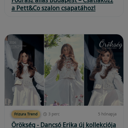
Fodrász állás Budapest – Csatlakozz
a Pett&Co szalon csapatához!
3
perc
5 hónapja
Frizura Trend
Örökség - Dancsó Erika új kollekciója