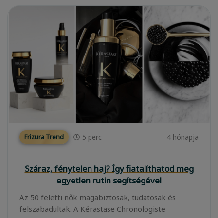
5
perc
4 hónapja
Frizura Trend
Száraz, fénytelen haj? Így fiatalíthatod meg
egyetlen rutin segítségével
Az 50 feletti nők magabiztosak, tudatosak és
felszabadultak. A Kérastase Chronologiste