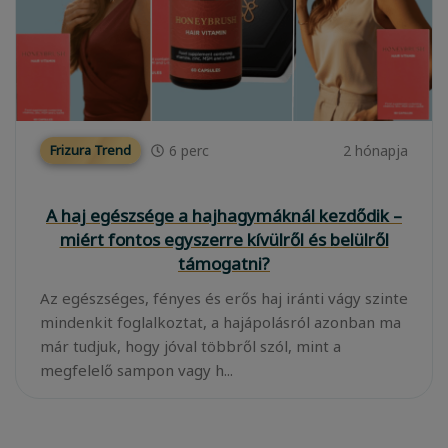
6
perc
2 hónapja
Frizura Trend
A haj egészsége a hajhagymáknál kezdődik –
miért fontos egyszerre kívülről és belülről
támogatni?
Az egészséges, fényes és erős haj iránti vágy szinte
mindenkit foglalkoztat, a hajápolásról azonban ma
már tudjuk, hogy jóval többről szól, mint a
megfelelő sampon vagy h...