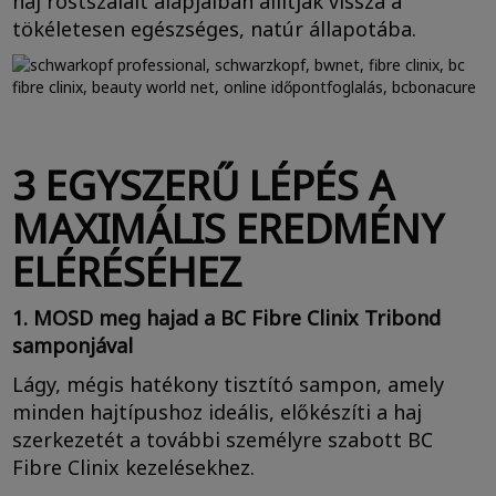
haj rostszálait alapjaiban állítják vissza a
tökéletesen egészséges, natúr állapotába.
3 EGYSZERŰ LÉPÉS A
MAXIMÁLIS EREDMÉNY
ELÉRÉSÉHEZ
1. MOSD meg hajad a BC Fibre Clinix Tribond
samponjával
Lágy, mégis hatékony tisztító sampon, amely
minden hajtípushoz ideális, előkészíti a haj
szerkezetét a további személyre szabott BC
Fibre Clinix kezelésekhez.