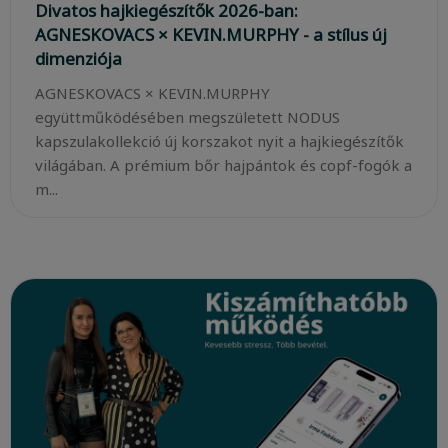
Divatos hajkiegészítők 2026-ban:
AGNESKOVACS × KEVIN.MURPHY - a stílus új
dimenziója
AGNESKOVACS × KEVIN.MURPHY
együttműködésében megszületett NODUS
kapszulakollekció új korszakot nyit a hajkiegészítők
világában. A prémium bőr hajpántok és copf-fogók a
m...