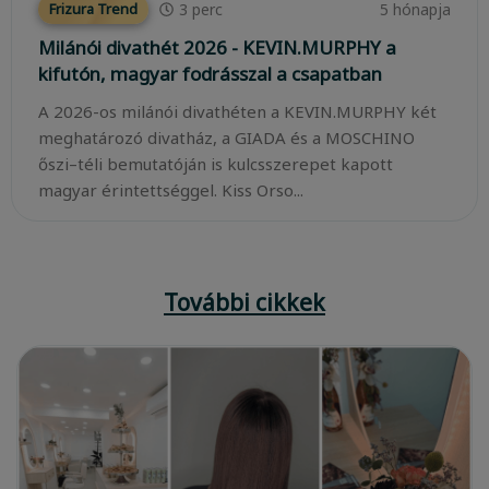
3
perc
5 hónapja
Frizura Trend
Milánói divathét 2026 - KEVIN.MURPHY a
kifutón, magyar fodrásszal a csapatban
A 2026-os milánói divathéten a KEVIN.MURPHY két
meghatározó divatház, a GIADA és a MOSCHINO
őszi–téli bemutatóján is kulcsszerepet kapott
magyar érintettséggel. Kiss Orso...
További cikkek