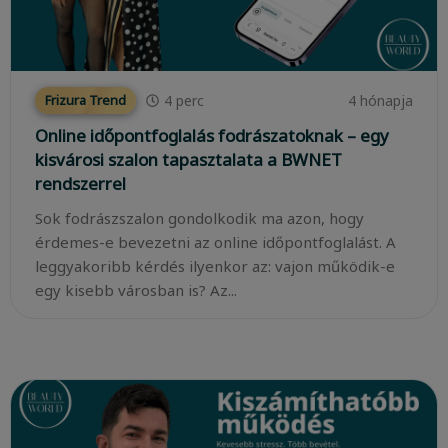
4
perc
4 hónapja
Frizura Trend
Online időpontfoglalás fodrászatoknak – egy
kisvárosi szalon tapasztalata a BWNET
rendszerrel
Sok fodrászszalon gondolkodik ma azon, hogy
érdemes-e bevezetni az online időpontfoglalást. A
leggyakoribb kérdés ilyenkor az: vajon működik-e
egy kisebb városban is? Az...