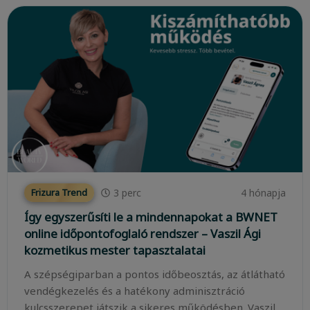
3
perc
4 hónapja
Frizura Trend
Így egyszerűsíti le a mindennapokat a BWNET
online időpontofoglaló rendszer – Vaszil Ági
kozmetikus mester tapasztalatai
A szépségiparban a pontos időbeosztás, az átlátható
vendégkezelés és a hatékony adminisztráció
kulcsszerepet játszik a sikeres működésben. Vaszil