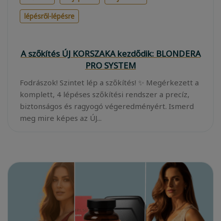
lépésről-lépésre
A szőkítés ÚJ KORSZAKA kezdődik: BLONDERA
PRO SYSTEM
Fodrászok! Szintet lép a szőkítés! ✨ Megérkezett a
komplett, 4 lépéses szőkítési rendszer a precíz,
biztonságos és ragyogó végeredményért. Ismerd
meg mire képes az ÚJ...