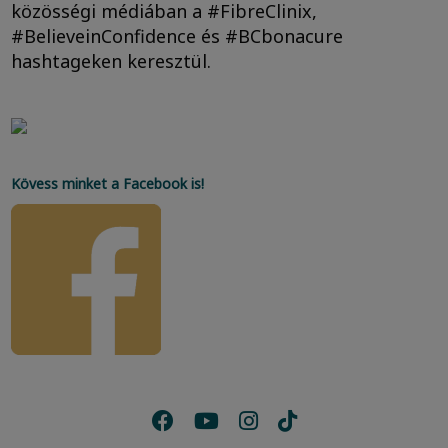
közösségi médiában a #FibreClinix,
#BelieveinConfidence és #BCbonacure
hashtageken keresztül.
Kövess minket a Facebook is!