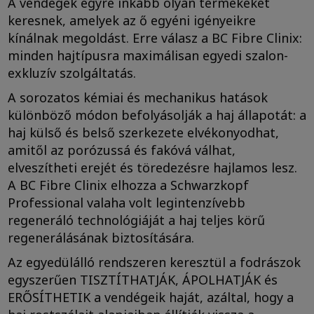
A vendégek egyre inkább olyan termékeket
keresnek, amelyek az ő egyéni igényeikre
kínálnak megoldást. Erre válasz a BC Fibre Clinix:
minden hajtípusra maximálisan egyedi szalon-
exkluzív szolgáltatás.
A sorozatos kémiai és mechanikus hatások
különböző módon befolyásolják a haj állapotát: a
haj külső és belső szerkezete elvékonyodhat,
amitől az porózussá és fakóvá válhat,
elveszítheti erejét és töredezésre hajlamos lesz.
A BC Fibre Clinix elhozza a Schwarzkopf
Professional valaha volt legintenzívebb
regeneráló technológiáját a haj teljes körű
regenerálásának biztosítására.
Az egyedülálló rendszeren keresztül a fodrászok
egyszerűen TISZTÍTHATJÁK, ÁPOLHATJÁK és
ERŐSÍTHETIK a vendégeik haját, azáltal, hogy a