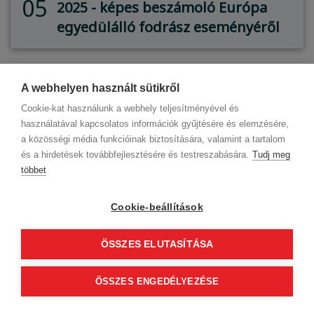
05
2025 - képes beszámoló Európa
egyedülálló fodrász eseményéről
A webhelyen használt sütikről
Cookie-kat használunk a webhely teljesítményével és
használatával kapcsolatos információk gyűjtésére és elemzésére,
a közösségi média funkcióinak biztosítására, valamint a tartalom
és a hirdetések továbbfejlesztésére és testreszabására.
Tudj meg
többet
Cookie-beállítások
ÖSSZES ELUTASÍTÁSA
ÖSSZES ENGEDÉLYEZÉSE