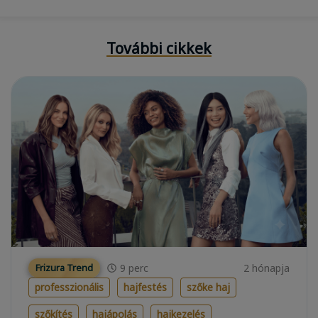
További cikkek
9
perc
2 hónapja
Frizura Trend
professzionális
hajfestés
szőke haj
szőkítés
hajápolás
hajkezelés