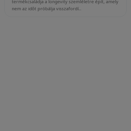
termékcsaládja a longevity szemléletre épít, amely
nem az időt próbálja visszafordí...