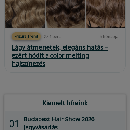
4
perc
5 hónapja
Frizura Trend
Lágy átmenetek, elegáns hatás –
ezért hódít a color melting
hajszínezés
Kiemelt híreink
Budapest Hair Show 2026
01
jegyvásárlás