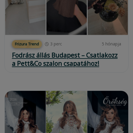
3
perc
5 hónapja
Frizura Trend
Fodrász állás Budapest – Csatlakozz
a Pett&Co szalon csapatához!