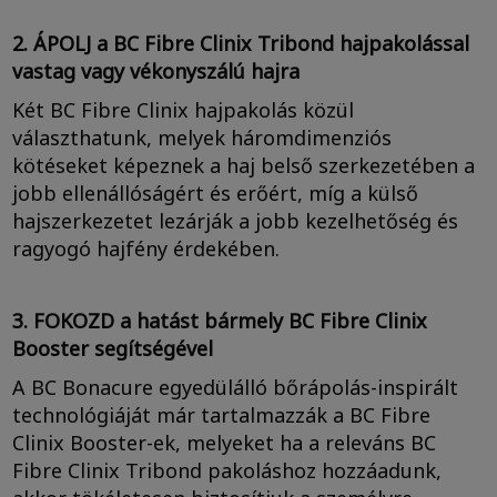
2. ÁPOLJ a BC Fibre Clinix Tribond hajpakolással
vastag vagy vékonyszálú hajra
Két BC Fibre Clinix hajpakolás közül
választhatunk, melyek háromdimenziós
kötéseket képeznek a haj belső szerkezetében a
jobb ellenállóságért és erőért, míg a külső
hajszerkezetet lezárják a jobb kezelhetőség és
ragyogó hajfény érdekében.
3. FOKOZD a hatást bármely BC Fibre Clinix
Booster segítségével
A BC Bonacure egyedülálló bőrápolás-inspirált
technológiáját már tartalmazzák a BC Fibre
Clinix Booster-ek, melyeket ha a releváns BC
Fibre Clinix Tribond pakoláshoz hozzáadunk,