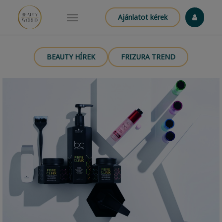
Ajánlatot kérek
BEAUTY HÍREK
FRIZURA TREND