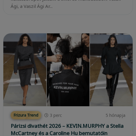
Ági, a Vaszil Ági Ar...
3
perc
5 hónapja
Frizura Trend
Párizsi divathét 2026 – KEVIN.MURPHY a Stella
McCartney és a Caroline Hu bemutatóin