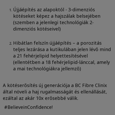
Újjáépítés az alapoktól - 3-dimenziós
kötéseket képez a hajszálak belsejében
(szemben a jelenlegi technológiák 2-
dimenziós kötéseivel)
Hibátlan felszín újjáépítés – a porozitás
teljes lezárása a kutikulában jelen lévő mind
a 21 fehérjelipid helyettesítésével
(ellentétben a 18 fehérjelipid-lánccal, amely
a mai technológiákra jellemző)
A kötéserősítés új generációja a BC Fibre Clinix
által növeli a haj rugalmasságát és ellenállását,
ezáltal az akár 10x erősebbé válik.
#BelieveinConfidence!