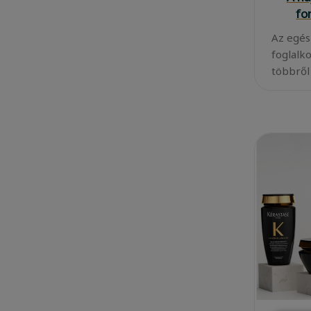
fo
Az egés
foglalk
többről