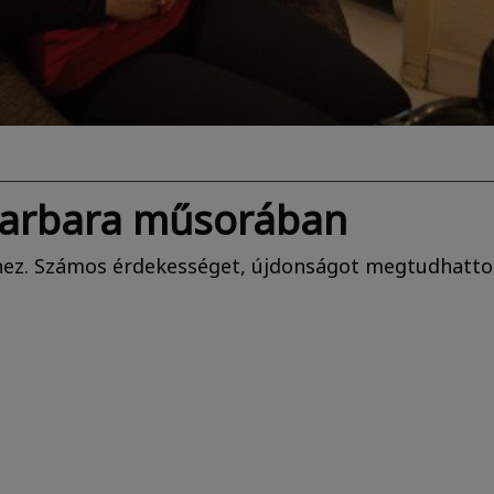
Barbara műsorában
thez. Számos érdekességet, újdonságot megtudhattok