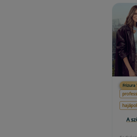
Frizura
profess
hajápo
A s