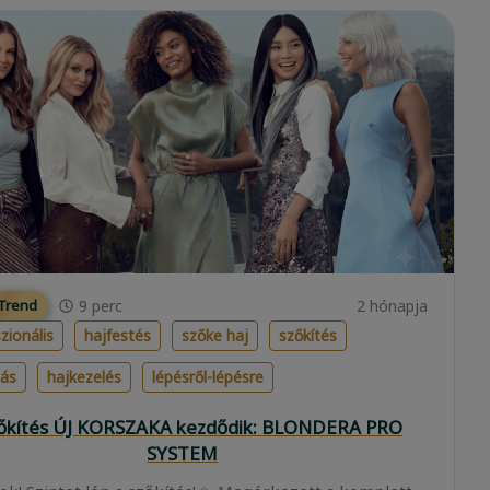
9
perc
2 hónapja
 Trend
zionális
hajfestés
szőke haj
szőkítés
lás
hajkezelés
lépésről-lépésre
zőkítés ÚJ KORSZAKA kezdődik: BLONDERA PRO
SYSTEM