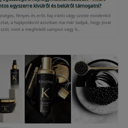
ntos egyszerre kívülről és belülről támogatni?
zséges, fényes és erős haj iránti vágy szinte mindenkit
oztat, a hajápolásról azonban ma már tudjuk, hogy jóval
 szól, mint a megfelelő sampon vagy h...