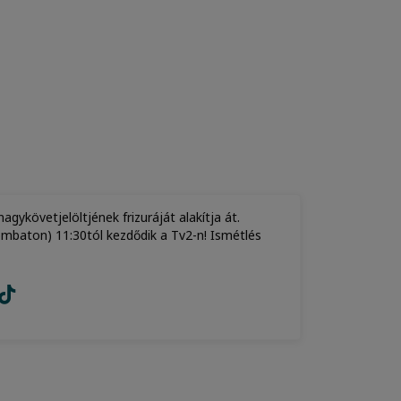
ykövetjelöltjének frizuráját alakítja át.
mbaton) 11:30tól kezdődik a Tv2-n! Ismétlés