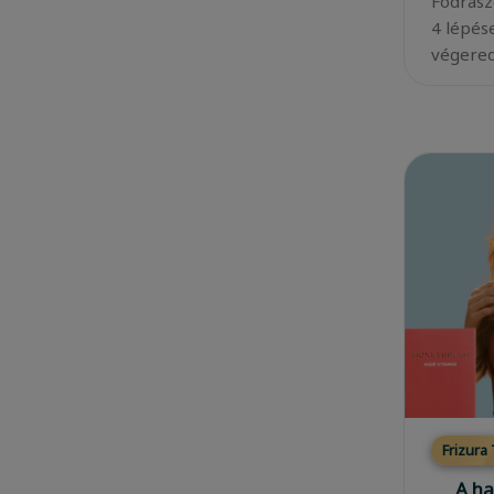
Fodrász
4 lépés
végered
Frizura
A ha