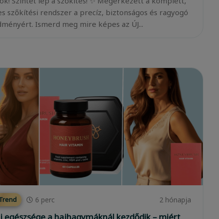
ok! Szintet lép a szőkítés! ✨ Megérkezett a komplett,
es szőkítési rendszer a precíz, biztonságos és ragyogó
ményért. Ismerd meg mire képes az ÚJ...
6
perc
2 hónapja
 Trend
j egészsége a hajhagymáknál kezdődik – miért