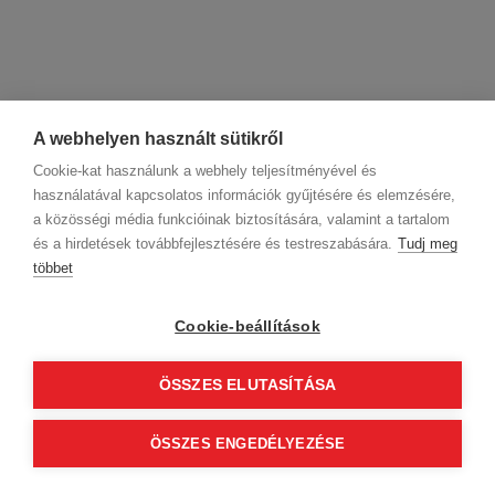
A webhelyen használt sütikről
Cookie-kat használunk a webhely teljesítményével és
használatával kapcsolatos információk gyűjtésére és elemzésére,
a közösségi média funkcióinak biztosítására, valamint a tartalom
és a hirdetések továbbfejlesztésére és testreszabására.
Tudj meg
többet
Cégadatok
BWNET adatkezelési tájékoztató
Magatartási kódex
Kapcsolat
Cookie-beállítások
Partnereink
ÁSZF (üzleti)
ÁSZF (szalonkereső - foglalás)
Kövess minket!
ÖSSZES ELUTASÍTÁSA
ÖSSZES ENGEDÉLYEZÉSE
© 2012 Beauty World Net Kft. Minden jog fenntartva.
2.11.25