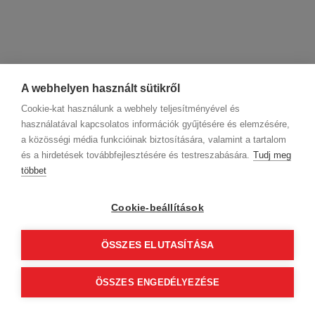
A webhelyen használt sütikről
Cookie-kat használunk a webhely teljesítményével és
használatával kapcsolatos információk gyűjtésére és elemzésére,
a közösségi média funkcióinak biztosítására, valamint a tartalom
és a hirdetések továbbfejlesztésére és testreszabására.
Tudj meg
többet
Cégadatok
BWNET adatkezelési tájékoztató
Magatartási kódex
Kapcsolat
Cookie-beállítások
Partnereink
ÁSZF (üzleti)
ÁSZF (szalonkereső - foglalás)
Kövess minket!
ÖSSZES ELUTASÍTÁSA
ÖSSZES ENGEDÉLYEZÉSE
© 2012 Beauty World Net Kft. Minden jog fenntartva.
2.11.25