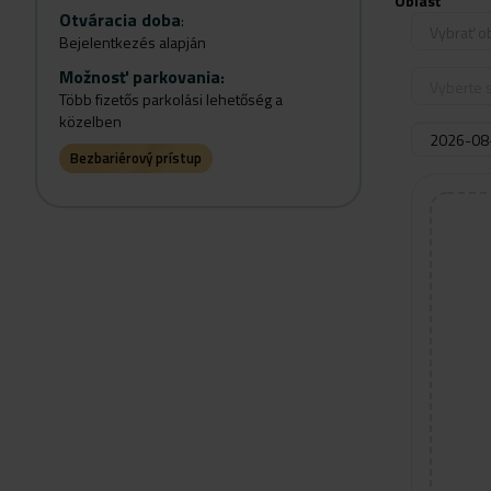
Oblasť
Otváracia doba
:
Vybrať o
Bejelentkezés alapján
Možnosť parkovania
:
Vyberte s
Több fizetős parkolási lehetőség a
közelben
Bezbariérový prístup