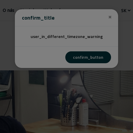
O nás
Novinky
Webový
confirm_title
user_in_different_timezone_warning
confirm_button