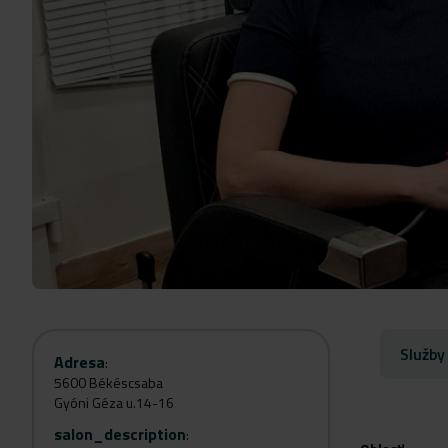
Služby
Adresa
:
5600 Békéscsaba
Gyóni Géza u.14-16
salon_description
: