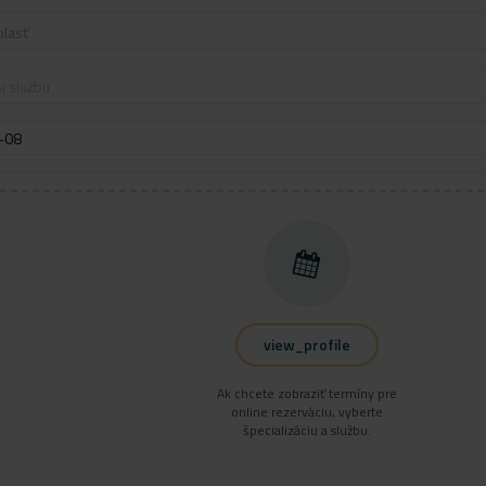
blasť
i službu
view_profile
Ak chcete zobraziť termíny pre
online rezerváciu, vyberte
špecializáciu a službu.