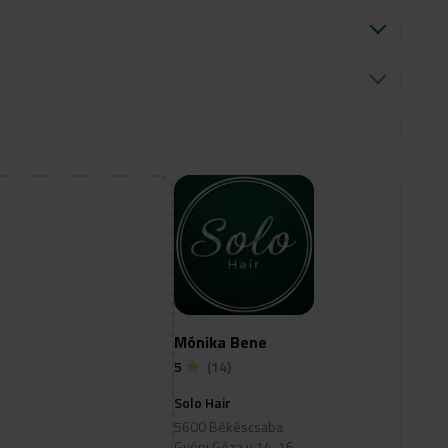
Mónika Bene
5
(14)
Solo Hair
5600 Békéscsaba
Gyóni Géza u.14-16