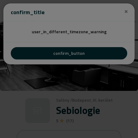
Cenovú
confirm_title
user_in_different_timezone_warning
confirm_button
Salóny
/
Budapest, III. kerület
Sebiologie
5
(17)