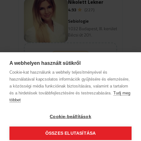
Nikolett Lekner
4.93
(227)
Sebiologie
1032 Budapest, III. kerület
Bécsi út 201.
view_profile
A webhelyen használt sütikről
Ak chcete zobraziť termíny pre
Cookie-kat használunk a webhely teljesítményével és
online rezerváciu, vyberte
használatával kapcsolatos információk gyűjtésére és elemzésére,
špecializáciu a službu.
a közösségi média funkcióinak biztosítására, valamint a tartalom
és a hirdetések továbbfejlesztésére és testreszabására.
Tudj meg
többet
Informácie o spoločnosti
Ochrana osobných údajov
Etický kódex
Kontakt
Cookie-beállítások
Naši partneri
VOP (Predplatný zákazník)
VOP (Hostia)
Sledujte nás!
ÖSSZES ELUTASÍTÁSA