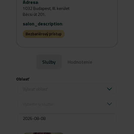
Adresa
:
1032 Budapest, III. kerület
Bécsi út 201.
salon_description
:
Bezbariérový prístup
Služby
Hodnotenie
Oblasť
Vybrať oblasť
Vyberte si službu