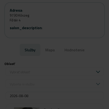
Adresa
:
9730 Kõszeg
Fő tér 4
salon_description
:
Služby
Mapa
Hodnotenie
Oblasť
Vybrať oblasť
Vyberte si službu