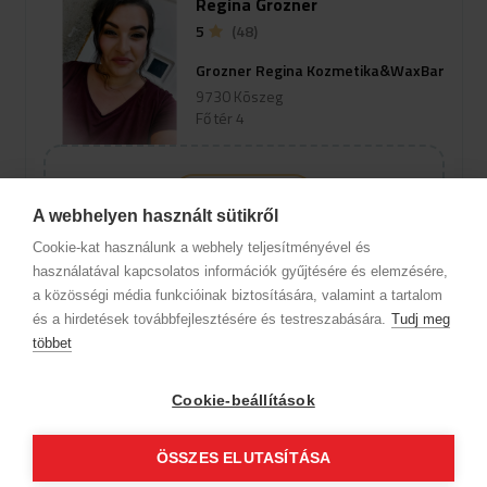
Regina Grozner
5
(48)
Grozner Regina Kozmetika&WaxBar
9730 Kõszeg
Fő tér 4
view_profile
A webhelyen használt sütikről
Ak chcete zobraziť termíny pre
Cookie-kat használunk a webhely teljesítményével és
online rezerváciu, vyberte
használatával kapcsolatos információk gyűjtésére és elemzésére,
špecializáciu a službu.
a közösségi média funkcióinak biztosítására, valamint a tartalom
és a hirdetések továbbfejlesztésére és testreszabására.
Tudj meg
többet
Informácie o spoločnosti
Ochrana osobných údajov
Etický kódex
Kontakt
Cookie-beállítások
Naši partneri
VOP (Predplatný zákazník)
VOP (Hostia)
Sledujte nás!
ÖSSZES ELUTASÍTÁSA