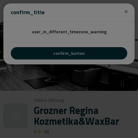
Cenovú
confirm_title
user_in_different_timezone_warning
confirm_button
Salóny
/
Kõszeg
Grozner Regina
Kozmetika&WaxBar
0
(0)