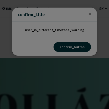
O nás
Novinky
Webový
confirm_title
user_in_different_timezone_warning
confirm_button