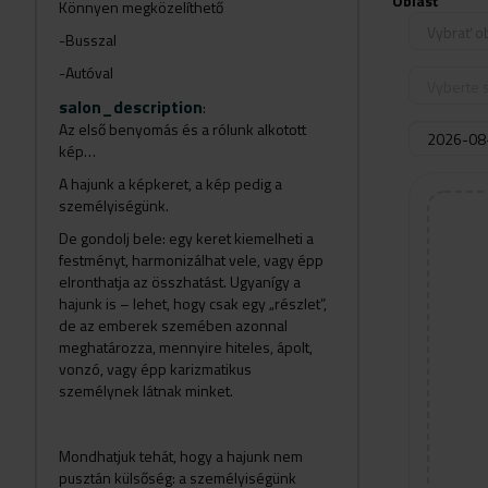
Oblasť
Könnyen megközelíthető
Vybrať o
-Busszal
-Autóval
Vyberte s
salon_description
:
Az első benyomás és a rólunk alkotott
kép…
A hajunk a képkeret, a kép pedig a
személyiségünk.
De gondolj bele: egy keret kiemelheti a
festményt, harmonizálhat vele, vagy épp
elronthatja az összhatást. Ugyanígy a
hajunk is – lehet, hogy csak egy „részlet”,
de az emberek szemében azonnal
meghatározza, mennyire hiteles, ápolt,
vonzó, vagy épp karizmatikus
személynek látnak minket.
Mondhatjuk tehát, hogy a hajunk nem
pusztán külsőség: a személyiségünk