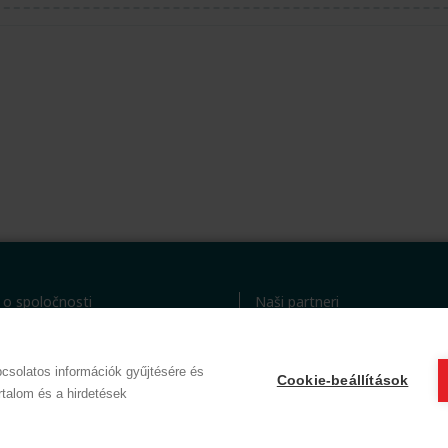
 o spoločnosti
Naši partneri
sobných údajov
VOP (Predplatný zákazník)
ex
VOP (Hostia)
csolatos információk gyűjtésére és
Cookie-beállítások
© 2012 Beauty World Net Kft. Alle Rechte vorbehalten.
rtalom és a hirdetések
2.11.25