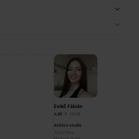
Enikő Fábián
4.85
(149)
Kollázs studio
7632 Pécs
Megyeri út 78.