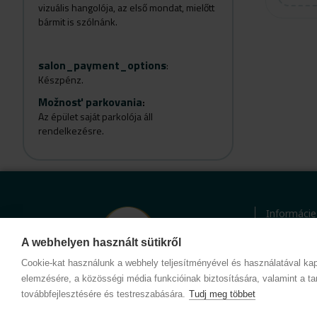
vizuális hangolója, az első mondat, mielőtt
bármit is szólnánk.
salon_payment_options
:
Készpénz.
Možnosť parkovania
:
Az épület saját parkolója áll
rendelkezésre.
Informácie
Ochrana o
Etický kód
A webhelyen használt sütikről
Kontakt
Cookie-kat használunk a webhely teljesítményével és használatával kap
elemzésére, a közösségi média funkcióinak biztosítására, valamint a ta
továbbfejlesztésére és testreszabására.
Tudj meg többet