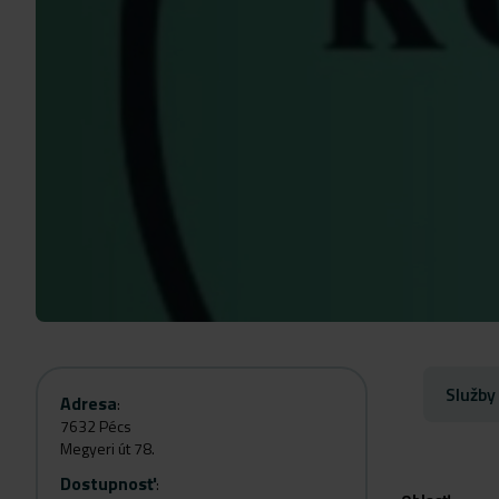
Služby
Adresa
:
7632 Pécs
Megyeri út 78.
Dostupnosť
: