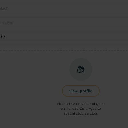
blasť
i službu
view_profile
Ak chcete zobraziť termíny pre
online rezerváciu, vyberte
špecializáciu a službu.