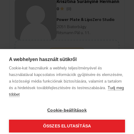
Krisztina Surányiné Hermann
0
(0)
Power Plate & LipoZero Studio
2051 Biatorbágy
Ritsmann Pál u. 11.
view_profile
A webhelyen használt sütikről
Ak chcete zobraziť termíny pre
Cookie-kat használunk a webhely teljesítményével és
online rezerváciu, vyberte
használatával kapcsolatos információk gyűjtésére és elemzésére,
špecializáciu a službu.
a közösségi média funkcióinak biztosítására, valamint a tartalom
és a hirdetések továbbfejlesztésére és testreszabására.
Tudj meg
többet
Informácie o spoločnosti
Ochrana osobných údajov
Etický kódex
Kontakt
Cookie-beállítások
Naši partneri
VOP (Predplatný zákazník)
VOP (Hostia)
Sledujte nás!
ÖSSZES ELUTASÍTÁSA