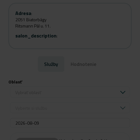
Adresa
:
2051 Biatorbágy
Ritsmann Pál u. 11.
salon_description
:
Služby
Hodnotenie
Oblasť
Vybrať oblasť
Vyberte si službu