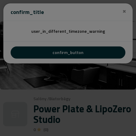
Cenovú
confirm_title
user_in_different_timezone_warning
confirm_button
Salóny
/
Biatorbágy
Power Plate & LipoZero
Studio
0
(0)